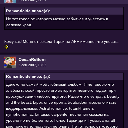
Romanticide писал(а):
Не тот голос от которого можно забыться и унестись в
далекие края...
Кому как! Меня от вокала Тарьи на AFF именно, что уносит...
OceanReBorn
5 сен 2007, 18:05
Romanticide писал(а):
Далеко не самый мой любимый альбом. Я не говорю что
альбом плохой, просто его авторитет немного падает при
прослушивании любого другого. Разве что elvenpath, beauty
and the beast, lappi, once upon a troubadour можно считать
шедевральными. Astral romance, tutankhamen,
nymphomaniac fantasia, carpenter песни так скажем на
уровне но не более того. Голос Тарьи да и Туомаса на aff
мне почему то нравится не очень. Не тот голос от которого