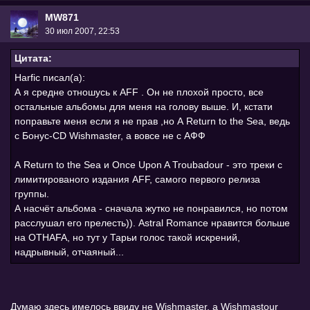
MW871
30 июл 2007, 22:53
Цитата:
Harfic писал(а):
А я средне отношусь к AFF . Он не плохой просто, все
остальные альбомы для меня на голову выше. И, кстати
поправьте меня если я не прав ,но А Return to the Sea, ведь
с Бонус-CD Wishmaster, а вовсе не с АФФ
А Return to the Sea и Once Upon A Troubadour - это треки с
лимитированого издания AFF, самого первого релиза
группы.
А насчёт альбома - сначала жутко не понравился, но потом
расслушал его прелесть)). Astral Romance нравится больше
на OTHAFA, но тут у Тарьи голос такой искрений,
надрывный, отчаяный...
Думаю здесь имелось ввиду не Wishmaster, а Wishmastour