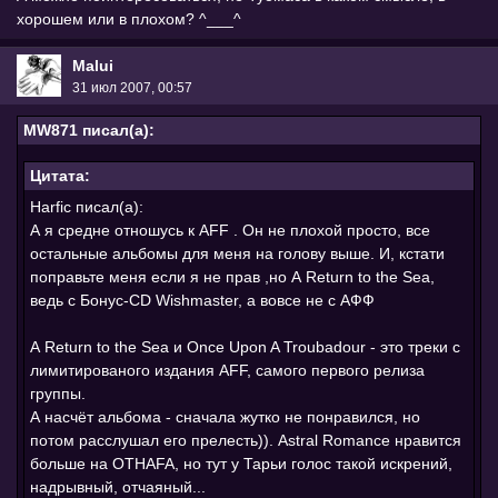
хорошем или в плохом? ^___^
Malui
31 июл 2007, 00:57
MW871 писал(а):
Цитата:
Harfic писал(а):
А я средне отношусь к AFF . Он не плохой просто, все
остальные альбомы для меня на голову выше. И, кстати
поправьте меня если я не прав ,но А Return to the Sea,
ведь с Бонус-CD Wishmaster, а вовсе не с АФФ
А Return to the Sea и Once Upon A Troubadour - это треки с
лимитированого издания AFF, самого первого релиза
группы.
А насчёт альбома - сначала жутко не понравился, но
потом расслушал его прелесть)). Astral Romance нравится
больше на OTHAFA, но тут у Тарьи голос такой искрений,
надрывный, отчаяный...