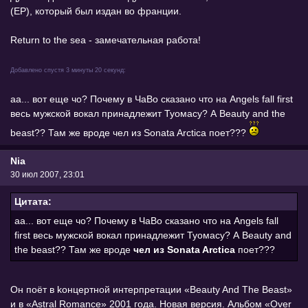
(EP), который был издан во франции.
Return to the sea - замечательная работа!
Добавлено спустя 3 минуты 20 секунд:
аа... вот еще чо? Почему в ЧаВо сказано что на Angels fall first
весь мужской вокал принадлежит Туомасу? А Beauty and the
beast?? Там же вроде чел из Sonata Arctica поет???
Nia
30 июл 2007, 23:01
Цитата:
аа... вот еще чо? Почему в ЧаВо сказано что на Angels fall
first весь мужской вокал принадлежит Туомасу? А Beauty and
the beast?? Там же вроде
чел из Sonata Arctica
поет???
Он поёт в kонцертной интерпретации «Beauty And The Beast»
и в «Astral Romance» 2001 года. Новая версия. Альбом «Over