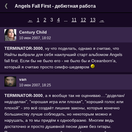
Angels Fall First - дебютная работа
←
1
2
3
4
...
11
12
13
→
Century Child
10 июн 2007, 18:02
TERMINATOR-3000
, ну что поделать, однако я считаю, что
Найты выбрали для себя наилучший старт альбомом Angels
fall first. Если бы не было его - не было бы и Oceanborn'a,
который я считаю просто симфо-шедевром
van
10 июн 2007, 18:25
TERMINATOR-3000
, а я вообще так не оцениваю...."доделан/
недоделан", "хорошая игра или плохая", "хороший голос или
плохой" - это всё создаёт лишние законы, которые конечно
большинству лучше соблюдать, но некоторым можно и
нарушать, а то мы придём к однообразию. Многим ведь
достаточно и просто душевной песни даже без гитары.