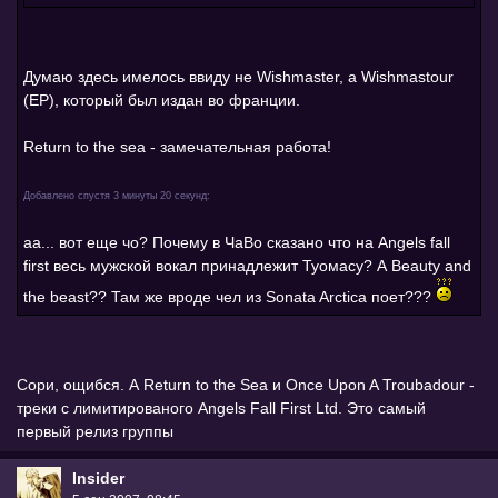
Думаю здесь имелось ввиду не Wishmaster, а Wishmastour
(EP), который был издан во франции.
Return to the sea - замечательная работа!
Добавлено спустя 3 минуты 20 секунд:
аа... вот еще чо? Почему в ЧаВо сказано что на Angels fall
first весь мужской вокал принадлежит Туомасу? А Beauty and
the beast?? Там же вроде чел из Sonata Arctica поет???
Сори, ощибся. А Return to the Sea и Once Upon A Troubadour -
треки с лимитированого Angels Fall First Ltd. Это самый
первый релиз группы
Insider