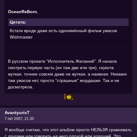
OceanReBorn
,
Цитата:
Кстати вроде даже есть одноимённый фильм ужасов
Wishmaster
В русском прокате "Исполнитель Желаний". Я начала
смотреть первую часть (их там две или три), скукота
жуткая, точнее совсем даже не жуткая, а наивная. Никаких
там ужасов нет, просто "страшные" мордашки. Так и не
досмотрела.
AvantyurisT
7 окт 2007, 21:30
Я вообще считаю, что этот альбом просто НЕЛЬЗЯ сравнивать
с другими или говорить на него плохой или хороший. Это,