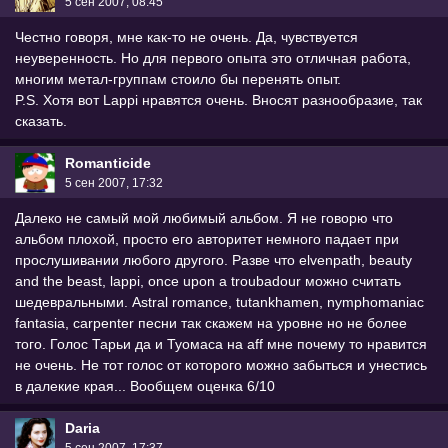
5 сен 2007, 08:45
Честно говоря, мне как-то не очень. Да, чувствуется
неуверенность. Но для первого опыта это отличная работа,
многим метал-группам стоило бы перенять опыт.
P.S. Хотя вот Lappi нравятся очень. Вносят разнообразие, так
сказать.
Romanticide
5 сен 2007, 17:32
Далеко не самый мой любимый альбом. Я не говорю что
альбом плохой, просто его авторитет немного падает при
прослушивании любого другого. Разве что elvenpath, beauty
and the beast, lappi, once upon a troubadour можно считать
шедевральными. Astral romance, tutankhamen, nymphomaniac
fantasia, carpenter песни так скажем на уровне но не более
того. Голос Тарьи да и Туомаса на aff мне почему то нравится
не очень. Не тот голос от которого можно забыться и унестись
в далекие края... Вообщем оценка 6/10
Daria
5 сен 2007, 17:37