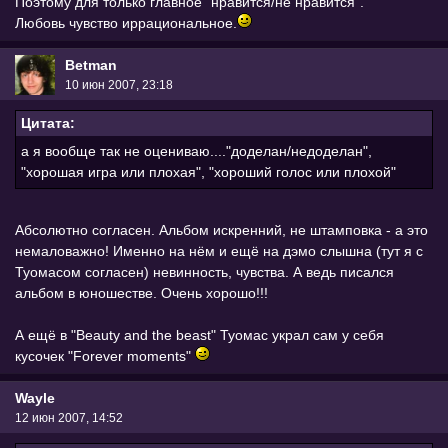
Поэтому для только главное "нравится/не нравится".
Любовь чувство иррациональное.
Betman
10 июн 2007, 23:18
Цитата:
а я вообще так не оцениваю...."доделан/недоделан",
"хорошая игра или плохая", "хороший голос или плохой"
Абсолютно согласен. Альбом искренний, не штамповка - а это
немаловажно! Именно на нём и ещё на дэмо слышна (тут я с
Туомасом согласен) невинность, чувства. А ведь писался
альбом в юношестве. Очень хорошо!!!
А ещё в "Beauty and the beast" Туомас украл сам у себя
кусочек "Forever moments"
Wayle
12 июн 2007, 14:52