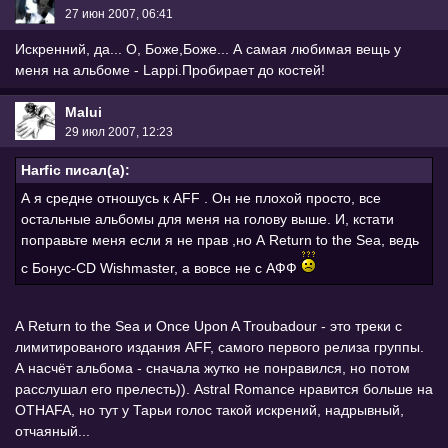
27 июн 2007, 06:41
Искренний, да... О, Боже,Боже... А самая любимая вещь у
меня на альбоме - Lappi.Пробирает до костей!
Malui
29 июл 2007, 12:23
Harfic писал(а):
А я средне отношусь к AFF . Он не плохой просто, все
остальные альбомы для меня на голову выше. И, кстати
поправьте меня если я не прав ,но А Return to the Sea, ведь
с Бонус-CD Wishmaster, а вовсе не с АФФ
А Return to the Sea и Once Upon A Troubadour - это треки с
лимитированого издания AFF, самого первого релиза группы.
А насчёт альбома - сначала жутко не понравился, но потом
расслушал его прелесть)). Astral Romance нравится больше на
OTHAFA, но тут у Тарьи голос такой искрений, надрывный,
отчаяный...