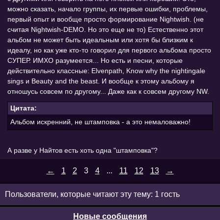
можно сказать, начало группы, их первые ошибки, проблемы,
первый опыт и вообще просто формирование Nightwish. (не
считая Nightwish-DEMO. Но это еще не то) Естественно этот
альбом не может быть идеальным или хотя бы близким к
идеалу, но как уже кто-то говорил для первого альбома просто
СУПЕР. ИМХО разумеется... Но есть и песни, которые
действительно классные: Elvenpath, Know why the nightingale
sings и Beauty and the beast. И вообще к этому альбому я
отношусь совсем по другому... Даже как к совсем другому NW.
Цитата:
Альбом искренний, не штамповка - а это немаловажно!
А разве у Найтов есть хоть одна "штамповка"?
←
1
2
3
4
...
11
12
13
→
Пользователи, которые читают эту тему: 1 гость
Новые сообщения