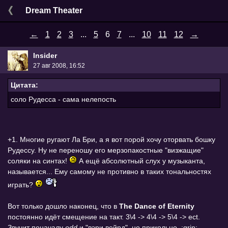
Dream Theater
←
1
2
3
...
5
6
7
...
10
11
12
→
Insider
27 авг 2008, 16:52
Цитата:
соло Рудесса - сама нелепость
+1. Многие ругают Ла Бри, а я вот порой хочу оторвать бошку
Рудессу. Ну не переношу его мерзопакостные "визжащие"
соляки на синтах!
А ещё абсолютный слух у музыканта,
называется... Ему самому не противно в таких тональностях
играть?
Вот только дошло наконец, что в
The Dance of Eternity
постоянно идёт смещение на такт. 3\4 -> 4\4 -> 5\4 -> ect.
Звучит поначалу
odd
и "вэри вейрд", но прикольно. :grin: