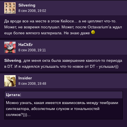
Silvering
8 сен 2008, 19:02
Да вроде все на месте в этом Кейосе... а не цепляет что-то.
Может, не вовремя послушал. Может, после Octavarium'а ждал
еще более мягкого материала. Не знаю даже
HaCkEr
8 сен 2008, 19:11
Silvering
, для меня окта была завершение какогол-то периода
в DT. И я надеялся услышать что-то новое от DT - услышал))
Insider
8 сен 2008, 19:48
Цитата:
Можно узнать, какая имеется взаимосвязь между тембрами
синтезатора, абсолютным слухом и тональностей
соляков?)))...