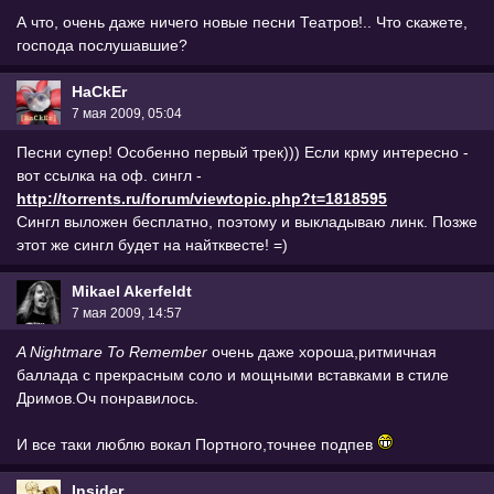
А что, очень даже ничего новые песни Театров!.. Что скажете,
господа послушавшие?
HaCkEr
7 мая 2009, 05:04
Песни супер! Особенно первый трек))) Если крму интересно -
вот ссылка на оф. сингл -
http://torrents.ru/forum/viewtopic.php?t=1818595
Сингл выложен бесплатно, поэтому и выкладываю линк. Позже
этот же сингл будет на найтквесте! =)
Mikael Akerfeldt
7 мая 2009, 14:57
A Nightmare To Remember
очень даже хороша,ритмичная
баллада с прекрасным соло и мощными вставками в стиле
Дримов.Оч понравилось.
И все таки люблю вокал Портного,точнее подпев
Insider