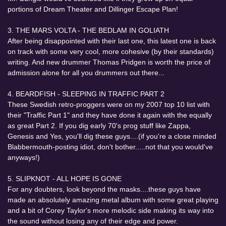
portions of Dream Theater and Dillinger Escape Plan!
3. THE MARS VOLTA - THE BEDLAM IN GOLIATH
After being disappointed with their last one, this latest one is back
on track with some very cool, more cohesive (by their standards)
writing. And new drummer Thomas Pridgen is worth the price of
admission alone for all you drummers out there...
4. BEARDFISH - SLEEPING IN TRAFFIC PART 2
These Swedish retro-proggers were on my 2007 top 10 list with
their "Traffic Part 1" and they have done it again with the equally
as great Part 2. If you dig early 70's prog stuff like Zappa,
Genesis and Yes, you'll dig these guys....(if you're a close minded
Blabbermouth-posting idiot, don't bother.....not that you would've
anyways!)
5. SLIPKNOT - ALL HOPE IS GONE
For any doubters, look beyond the masks....these guys have
made an absolutely amazing metal album with some great playing
and a bit of Corey Taylor's more melodic side making its way into
the sound without losing any of their edge and power.