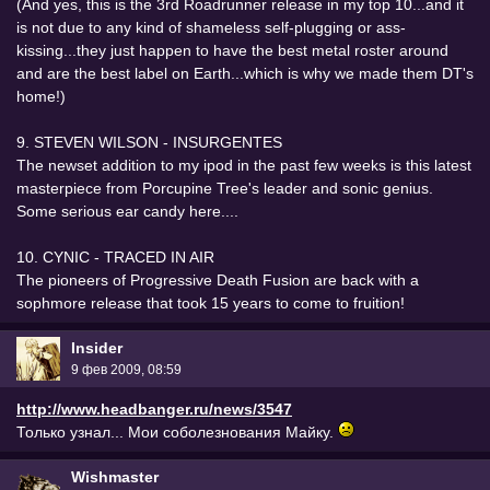
(And yes, this is the 3rd Roadrunner release in my top 10...and it
is not due to any kind of shameless self-plugging or ass-
kissing...they just happen to have the best metal roster around
and are the best label on Earth...which is why we made them DT's
home!)
9. STEVEN WILSON - INSURGENTES
The newset addition to my ipod in the past few weeks is this latest
masterpiece from Porcupine Tree's leader and sonic genius.
Some serious ear candy here....
10. CYNIC - TRACED IN AIR
The pioneers of Progressive Death Fusion are back with a
sophmore release that took 15 years to come to fruition!
Insider
9 фев 2009, 08:59
http://www.headbanger.ru/news/3547
Только узнал... Мои соболезнования Майку.
Wishmaster