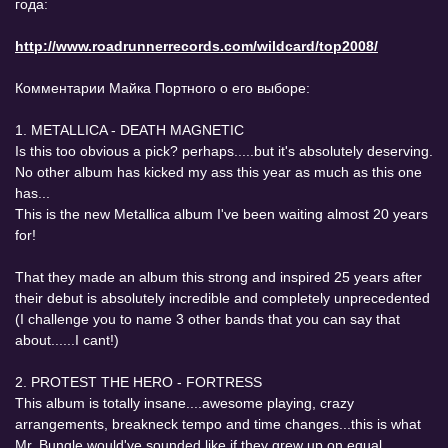
года:
http://www.roadrunnerrecords.com/wildcard/top2008/
Комментарии Майка Портного о его выборе:
1. METALLICA - DEATH MAGNETIC
Is this too obvious a pick? perhaps.....but it's absolutely deserving.
No other album has kicked my ass this year as much as this one
has...
This is the new Metallica album I've been waiting almost 20 years
for!
That they made an album this strong and inspired 25 years after
their debut is absolutely incredible and completely unprecedented
(I challenge you to name 3 other bands that you can say that
about......I cant!)
2. PROTEST THE HERO - FORTRESS
This album is totally insane....awesome playing, crazy
arrangements, breakneck tempo and time changes...this is what
Mr. Bungle would've sounded like if they grew up on equal