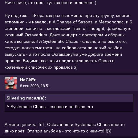
Ниче-ниче, это прог, тут так оно и положено )
Ну надо же... Вчера как раз вспоминал про эту группу, многое
вспомнил - и начало, и A Change of Sasons, и Метрополис, и 6
степеней, конечно... метловский Train of Thought, флойдануто-
ютушный Octavarium. Даже концерт с оркестром и сборник
хитов вспомнил! А Systematic Chaos - словно и не было его,
сегодня полез смотреть, не собираются ли новый альбом
выпускать - а то после Октавариума уже дофига времени
прошло. Видимо, все-таки придется записать Chaos в
кратенький списочек их провалов :(
HaCkEr
8 сен 2008, 18:51
Silvering писал(а):
А Systematic Chaos - словно и не было его
А меня цепочка ToT, Octavarium и Systematic Chaos просто
дико прёт! Эти три альбома - это что-то с чем-то!!!)))