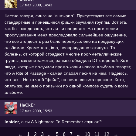
17 мая 2009, 14:43
Честно говоря, сингл не "вштырил". Присутствуют все самые
стандартные и приевшиеся фишки звучания группы. Вот эта,
как бы...кондовость, что ли...и напрягает. На протяжении
прослушивания меня преследовало сильнейшее ощущение,
что всё это десять раз было перемусолено на предыдущих
альбомах. Кроме того, imo, неоправданно затянуто. Та
болезнь, от которой страдают многие прог-металлические
группы, как мне кажется, раньше обходила DT стороной. Хотя
люди, которые получили промо-копии нового альбома говорят,
что A Rite of Passage - самая слабая песня на нём. Надеюсь,
что так... Не то чтоб "фэйл", но нечто весьма пресное. Хотя,
опять же, не имею привычки по одной композе судить о всём
альбоме.
HaCkEr
17 мая 2009, 15:53
Insider
, а ты A Nightmare To Remember слушал?
←
1
2
3
...
5
6
7
...
10
11
12
→