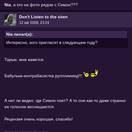
Nia
, а кто на фото рядом с Симон???
Don't Listen to the siren
12 авг 2008, 23:24
Nia писал(а):
Интересно, кого пригласят в следующем году?
Тарью, мне кажется.
Бабулька-контрабасистка рулллиииид!!!
А нет ли видео, где Симон поет? А то они как-то даже странно
ее голосом восхищаются.
Рецензия очень хорошая, спасибо!
Posted after 2 minutes 50 seconds: