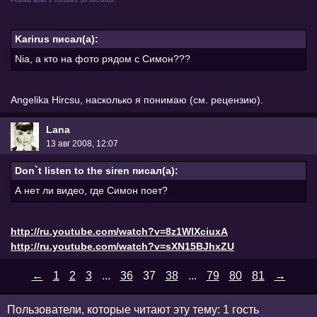
Karirus писал(а):
Nia, а кто на фото рядом с Симон???
Angelika Hircsu, насколько я понимаю (см. рецензию).
Lana
13 авг 2008, 12:07
Don`t listen to the siren писал(а):
А нет ли видео, где Симон поет?
http://ru.youtube.com/watch?v=8z1WIXciuxA
http://ru.youtube.com/watch?v=sXN15BJhxZU
←
1
2
3
...
36
37
38
...
79
80
81
→
Пользователи, которые читают эту тему: 1 гость