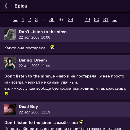
Epica
←
1
2
3
...
36
37
38
...
79
80
81
→
Don't Listen to the siren
22 июл 2008, 10:06
Как-то она постарела...
Daring_Dream
22 июл 2008, 11:44
Don't listen to the siren
, ничего и не постарела...у нее просто
как всегда мейк-ап не самый удачный.
ей, имхо, лучше вообще без косметики ходить, и так красавица
Dead Boy
22 июл 2008, 12:19
Don`t listen to the siren
, самый сооок
Просто действительно эти хрени (тени?) на глазах мне лично