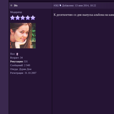
Dis
#382
Добавлено:
13 июн 2014, 18:22
Модератор
К десятилетию со дня выпуска альбома на кан
Пол:
Возраст: 34
Репутация:
531
Сообщений: 2 949
Откуда: Дурин Дом
Регистрация: 31.10.2007