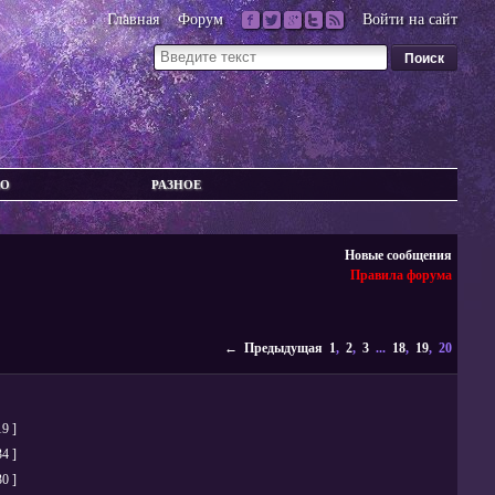
Главная
Форум
Войти на сайт
ВО
РАЗНОЕ
Новые сообщения
Правила форума
← Предыдущая
1
,
2
,
3
...
18
,
19
, 20
19 ]
34 ]
30 ]