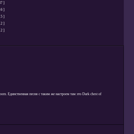
87 ]
16 ]
15 ]
12 ]
12 ]
orn. Единственная песня с таким же настроем там это Dark chest of