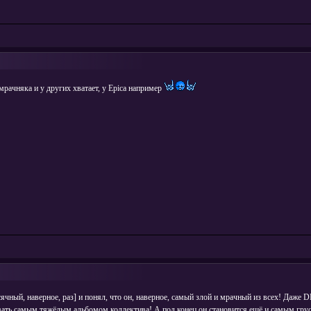
 мрачняка и у других хватает, у Epica например
ячный, наверное, раз] и понял, что он, наверное, самый злой и мрачный из всех! Даже 
ать самым тяжёлым альбомом коллектива! А под конец он становится ещё и самым грус