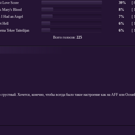
t Love Score
39%
[ 
k Mary's Blood
8%
[ 
 I Had an Angel
7%
[ 
t Hell
6%
[ 
ema Tekee Taiteilijan
6%
[ 
Всего голосов:
225
 грустный. Хочется, конечно, чтобы всегда было такое настроение как на AFF или Oceanb