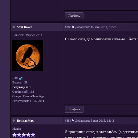
Профиль
Steel Raven
#383
Добавлено:
16 июн 2014, 10:23
Новичок, Флудер 2014
Сила-то сила, да мрачноватая какая-то... Хотя
Пол:
Возраст: 39
Репутация:
9
Сообщений: 158
Откуда: Санкт-Петербург
Регистрация: 11.05.2014
Профиль
BokhanMax
#384
Добавлено:
5 янв 2015, 18:43
Maniac
Я прослушал сегодня этот альбом [в десятитыс
агрессивным. Once можно с уверенностью назв