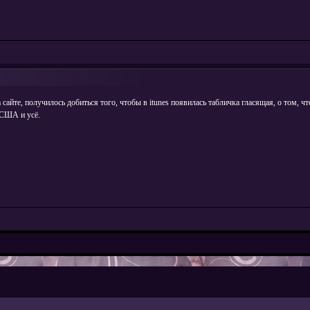
айте, получилось добиться того, чтобы в itunes появилась табличка гласящая, о том, чт
 США и усё.