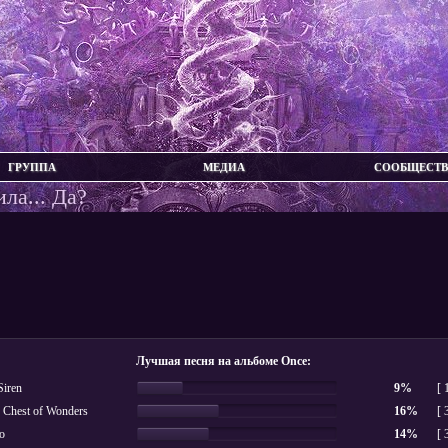
ГРУППА
МЕДИА
СООБЩЕСТ
ла... Да?
Лучшая песня на альбоме Once:
Siren
9%
[ 
 Chest of Wonders
16%
[ 
o
14%
[ 