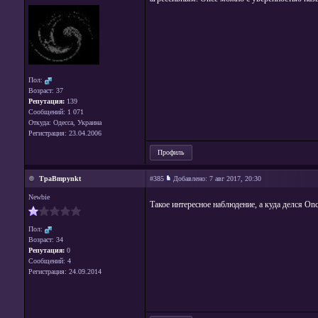
Пол:
Возраст: 37
Репутация:
139
Сообщений: 1 071
Откуда: Одесса, Украина
Регистрация: 23.04.2006
Профиль
TpaBmpynkt
#385
Добавлено:
7 авг 2017, 20:30
Newbie
Такое интересное наблюдение, а куда делся Once
Пол:
Возраст: 34
Репутация:
0
Сообщений: 4
Регистрация: 24.09.2014