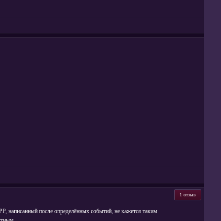
1 отзыв
DPP, написанный после определённых событий, не кажется таким
тным...