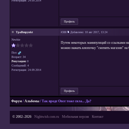
Регистрация: 24.09.2014
Профиль
TpaBmpynkt
#388
Добавлено:
10 авг 2017, 13:24
Newbie
Путем некоторых манипуляций со ссылками на с
можно нажать кнопочку "сменить магазин" на
Пол:
Возраст: 34
Репутация:
0
Сообщений: 4
Регистрация: 24.09.2014
Профиль
Форум
/
Альбомы
/ Так вроде Once тоже сила... Да?
© 2002–2026
Nightwish.com.ru
Мобильная версия
Контакт