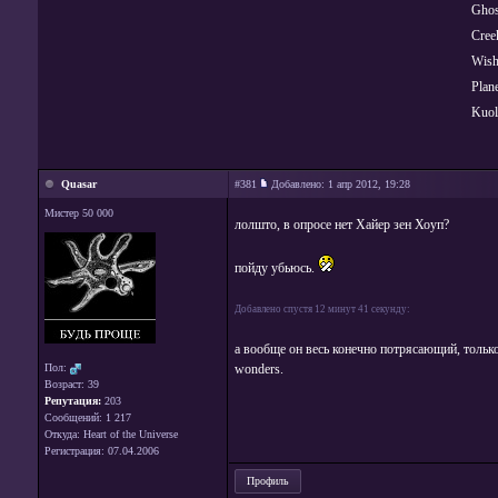
Ghos
Cree
Wish
Plane
Kuol
Quasar
#381
Добавлено:
1 апр 2012, 19:28
Мистер 50 000
лолшто, в опросе нет Хайер зен Хоуп?
пойду убьюсь.
Добавлено спустя 12 минут 41 секунду:
а вообще он весь конечно потрясающий, только
Пол:
wonders.
Возраст: 39
Репутация:
203
Сообщений: 1 217
Откуда: Heart of the Universe
Регистрация: 07.04.2006
Профиль