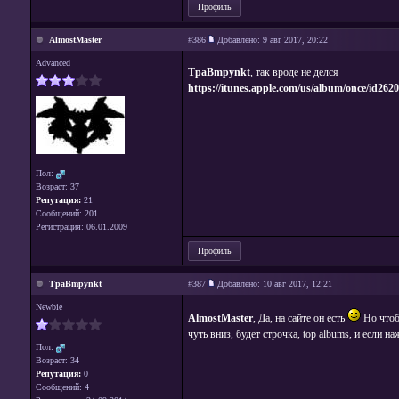
Профиль
AlmostMaster
#386
Добавлено:
9 авг 2017, 20:22
Advanced
TpaBmpynkt
, так вроде не делся
https://itunes.apple.com/us/album/once/id262
Пол:
Возраст: 37
Репутация:
21
Сообщений: 201
Регистрация: 06.01.2009
Профиль
TpaBmpynkt
#387
Добавлено:
10 авг 2017, 12:21
Newbie
AlmostMaster
, Да, на сайте он есть
Но чтобы
чуть вниз, будет строчка, top albums, и если 
Пол:
Возраст: 34
Репутация:
0
Сообщений: 4