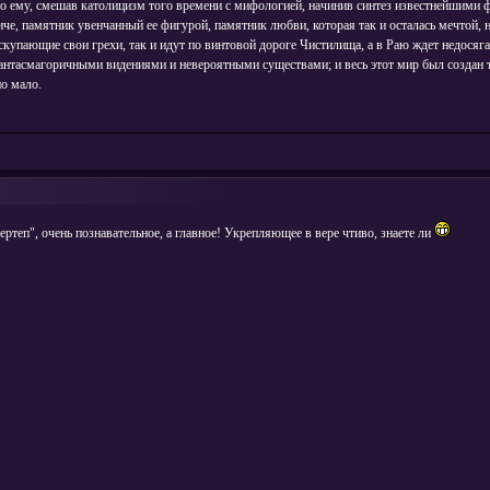
пно ему, смешав католицизм того времени с мифологией, начинив синтез известнейшими ф
иче, памятник увенчанный ее фигурой, памятник любви, которая так и осталась мечтой,
купающие свои грехи, так и идут по винтовой дороге Чистилища, а в Раю ждет недосяга
антасмагоричными видениями и невероятными существами; и весь этот мир был создан 
о мало.
теп", очень познавательное, а главное! Укрепляющее в вере чтиво, знаете ли