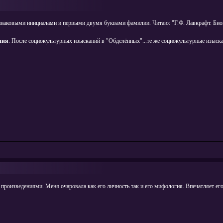
наковыми инициалами и первыми двумя буквами фамилии. Читаю: "Г.Ф. Лавкрафт. Биометр
ния
. После социокультурных изысканий в "Обделённых"...те же социокультурные изыск
 произведениями. Меня очаровала как его личность так и его мифология. Впечатляет ег