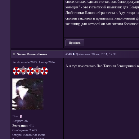
своих стихах, сделал это так, как было досту
комедия" - это гигантский памятник для Беатр
Любовники Паоло и Франческа в Аду, люди, ис
своими законами и правилами, наполненный ф
женщину, для которой он сам значил бесконечн
Профиль
Simon Ronnèr-Farmer
#548
Добавлено:
28 мар 2011, 17:38
fan du monde 2013, Аватар 2014
А я тут почитываю Лео Таксиля "священный вер
Пол:
Возраст: 36
Репутация:
441
Сообщений: 2 463
Откуда: Boudoir de Benia