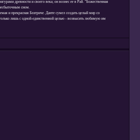
игурами древности и своего века; он вознес ее в Рай. "Божественная
 несбыточным сном.
емая и прекрасная Беатриче. Данте сумел создать целый мир со
только лишь с одной-единственной целью - возвысить любимую им