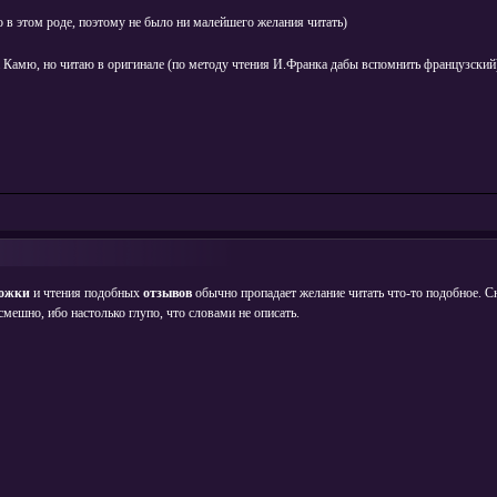
то в этом роде, поэтому не было ни малейшего желания читать)
на Камю, но читаю в оригинале (по методу чтения И.Франка дабы вспомнить французский
ожки
и чтения подобных
отзывов
обычно пропадает желание читать что-то подобное. С
 смешно, ибо настолько глупо, что словами не описать.