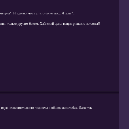
ия". И думаю, что тут что-то не так... Я прав?..
ания, только другим боком. Хайнский цыкл ващпе ришаить потсоны!!
о идея незначительности человека в общих масштабах. Даже так