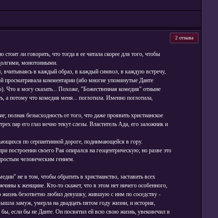
2 отзыва
но стоит ли говорить, что тогда я ее читала скорее для того, чтобы
 долгими, монотонными.
мом, вчитываясь в каждый образ, в каждый символ, в каждую встречу,
ждой просматривала комментарии (ибо многие упомянутые Данте
). Что я могу сказать... Похоже, "Божественная комедия" отныне
, а потому что комедия меня... поглотила. Именно поглотила,
е; полная безысходность от того, что даже проявить христианское
ех пар его глаз вечно текут слезы. Властитель Ада, его заложник и
вьющихся по серпантинной дороге, поднимающейся в гору.
при построении своего Рая опирался на геоцентрическую; но разве это
 простым человеческим гением.
медии" не в том, чтобы обратить в христианство, заставить всех
ужчины к женщине. Кто-то скажет, что в этом нет ничего особенного,
ю жизнь безответно любил девушку, жившую с ним по соседству -
вышла замуж, умерла на двадцать пятом году жизни, и история,
 бы, если бы не Данте. Он посвятил ей всю свою жизнь, увековечил в