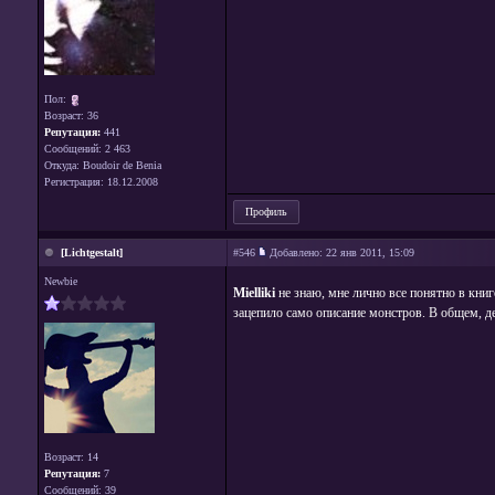
Пол:
Возраст: 36
Репутация:
441
Сообщений: 2 463
Откуда: Boudoir de Benia
Регистрация: 18.12.2008
Профиль
[Lichtgestalt]
#546
Добавлено:
22 янв 2011, 15:09
Newbie
Mielliki
не знаю, мне лично все понятно в кни
зацепило само описание монстров. В общем, де
Возраст: 14
Репутация:
7
Сообщений: 39