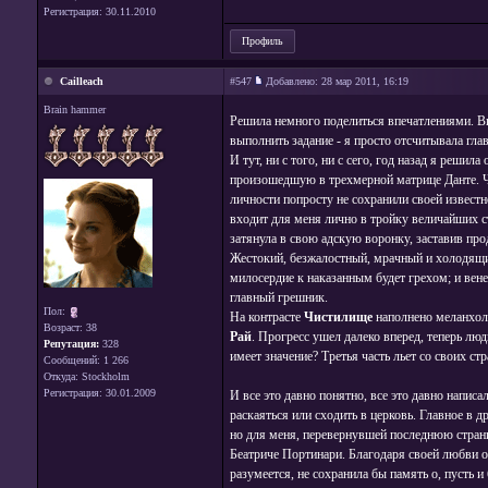
Регистрация: 30.11.2010
Профиль
Cailleach
#547
Добавлено:
28 мар 2011, 16:19
Brain hammer
Решила немного поделиться впечатлениями. В
выполнить задание - я просто отсчитывала гла
И тут, ни с того, ни с сего, год назад я реши
произошедшую в трехмерной матрице Данте. Чит
личности попросту не сохранили своей известн
входит для меня лично в тройку величайших ст
затянула в свою адскую воронку, заставив прод
Жестокий, безжалостный, мрачный и холодящ
милосердие к наказанным будет грехом; и вене
главный грешник.
Пол:
На контрасте
Чистилище
наполнено меланхоли
Возраст: 38
Рай
. Прогресс ушел далеко вперед, теперь люд
Репутация:
328
имеет значение? Третья часть льет со своих с
Сообщений: 1 266
Откуда: Stockholm
Регистрация: 30.01.2009
И все это давно понятно, все это давно написа
раскаяться или сходить в церковь. Главное в д
но для меня, перевернувшей последнюю страни
Беатриче Портинари. Благодаря своей любви он
разумеется, не сохранила бы память о, пусть 