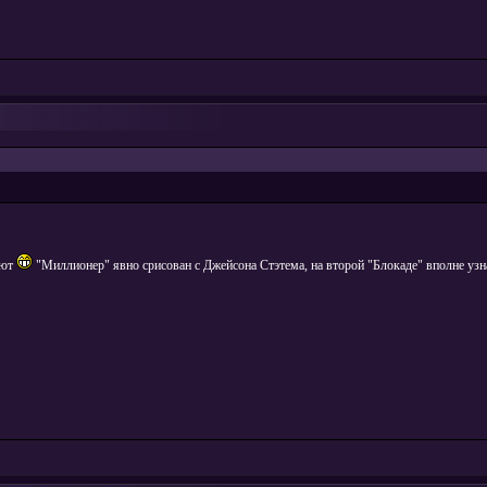
яют
"Миллионер" явно срисован с Джейсона Стэтема, на второй "Блокаде" вполне узн