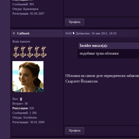
Сообщений: 991
Откуда: Красноярск
Регистрация: 05.09.2007
Профиль
Cailleach
#543
Добавлено:
16 янв 2011, 18:33
Brain hammer
Insider писал(а):
подобные трэш-обложки
Обложки на самом деле периодически забавл
Скарлетт Йоханссон.
Пол:
Возраст: 38
Репутация:
328
Сообщений: 1 266
Откуда: Stockholm
Регистрация: 30.01.2009
Профиль