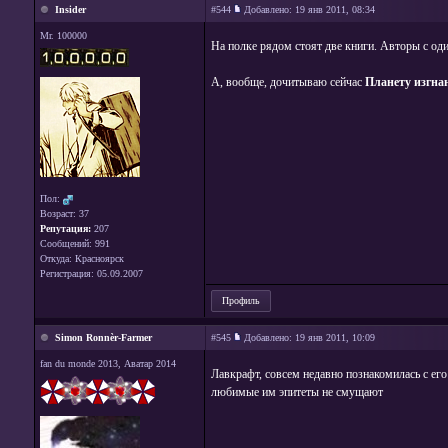
Insider
#544
Добавлено:
19 янв 2011, 08:34
Mr. 100000
На полке рядом стоят две книги. Авторы с оди
А, вообще, дочитываю сейчас
Планету изгна
Пол:
Возраст: 37
Репутация:
207
Сообщений: 991
Откуда: Красноярск
Регистрация: 05.09.2007
Профиль
Simon Ronnèr-Farmer
#545
Добавлено:
19 янв 2011, 10:09
fan du monde 2013, Аватар 2014
Лавкрафт, совсем недавно познакомилась с его
любимые им эпитеты не смущают