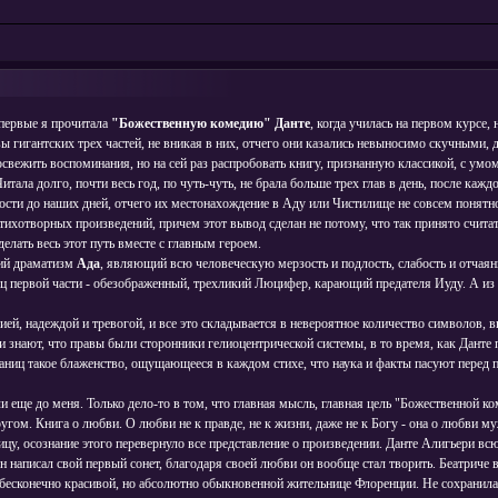
первые я прочитала
"Божественную комедию" Данте
, когда училась на первом курсе, 
вы гигантских трех частей, не вникая в них, отчего они казались невыносимо скучными,
ла освежить воспоминания, но на сей раз распробовать книгу, признанную классикой, с у
ала долго, почти весь год, по чуть-чуть, не брала больше трех глав в день, после ка
ости до наших дней, отчего их местонахождение в Аду или Чистилище не совсем понятно
ихотворных произведений, причем этот вывод сделан не потому, что так принято считать
елать весь этот путь вместе с главным героем.
ий драматизм
Ада
, являющий всю человеческую мерзость и подлость, слабость и отчаяни
ц первой части - обезображенный, трехликий Люцифер, карающий предателя Иуду. А из тр
ей, надеждой и тревогой, и все это складывается в невероятное количество символов, 
и знают, что правы были сторонники гелиоцентрической системы, в то время, как Данте 
траниц такое блаженство, ощущающееся в каждом стихе, что наука и факты пасуют перед
ли еще до меня. Только дело-то в том, что главная мысль, главная цель "Божественной ко
ругом. Книга о любви. О любви не к правде, не к жизни, даже не к Богу - она о любви м
цу, осознание этого перевернуло все представление о произведении. Данте Алигьери вс
 написал свой первый сонет, благодаря своей любви он вообще стал творить. Беатриче 
и бесконечно красивой, но абсолютно обыкновенной жительнице Флоренции. Не сохранила