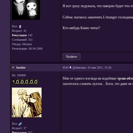
Я вот сразу подумала, что наверно будет что-
Сейчас пытаюсь закончить L'etranger господи
Пол:
Кто-нибудь Камю читал?
Возраст: 42
Репутация:
143
Сообщений: 351
Откуда: Москва
Регистрация: 06.04.2006
Профиль
Insider
#542
Добавлено:
16 янв 2011, 13:36
Mr. 100000
Мне от одного взгляда на подобные
трэш-обл
захотелось словить лулзов... Боги, это даже не
Пол:
Возраст: 37
Репутация:
207