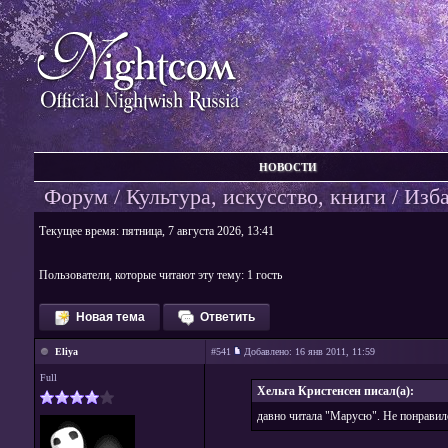
НОВОСТИ
Форум
/
Культура, искусство, книги
/ Изб
Текущее время: пятница, 7 августа 2026, 13:41
Пользователи, которые читают эту тему: 1 гость
Новая тема
Ответить
Eliya
#541
Добавлено:
16 янв 2011, 11:59
Full
Хельга Кристенсен писал(а):
давно читала "Марусю". Не понравило