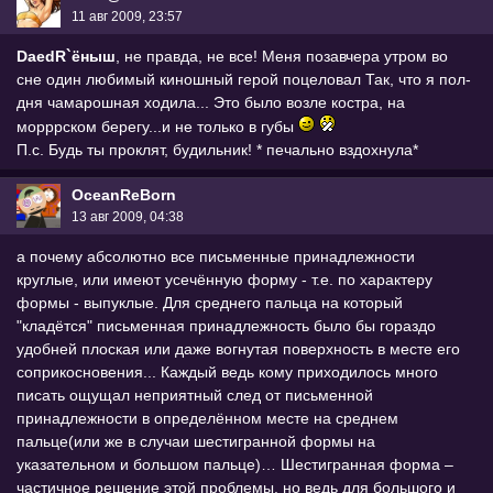
11 авг 2009, 23:57
DaedR`ёныш
, не правда, не все! Меня позавчера утром во
сне один любимый киношный герой поцеловал Так, что я пол-
дня чамарошная ходила... Это было возле костра, на
морррском берегу...и не только в губы
П.с. Будь ты проклят, будильник! * печально вздохнула*
OceanReBorn
13 авг 2009, 04:38
а почему абсолютно все письменные принадлежности
круглые, или имеют усечённую форму - т.е. по характеру
формы - выпуклые. Для среднего пальца на который
"кладётся" письменная принадлежность было бы гораздо
удобней плоская или даже вогнутая поверхность в месте его
соприкосновения... Каждый ведь кому приходилось много
писать ощущал неприятный след от письменной
принадлежности в определённом месте на среднем
пальце(или же в случаи шестигранной формы на
указательном и большом пальце)… Шестигранная форма –
частичное решение этой проблемы, но ведь для большого и