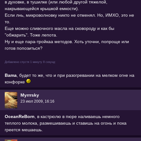
в духовке, в тушилке (или любой другой тяжелой,
накрывающейся крышкой емкости).
Если лнь, микроволновку никто не отменял. Но, ИМХО, это не
то.
Еще можно сливочного масла на сковороду и как бы
"обжарить". Тоже лепота.
Ну и еще пара-тройкаа методов. Хоть уточни, попроще или
готов попозиться?
Добавлено спустя 1 минуту 8 секунд:
Bama
, будет то же, что и при разогревании на мелком огне на
конфорке
Myrrrsky
23 июл 2009, 16:16
OceanReBorn
, в кастрюлю в пюре наливаешь немного
теплого молока, размешиваешь и ставишь на огонь и пока
греется мешаешь.