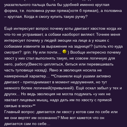
указательного пальца была бы удобней именно круглая
форма, т.е. половина ручки пряма(хотя б прямая), а половина
– круглая. Когда я смогу купить такую ручку?
Ещё интересует вопрос почему коты двигают хвостом когда их
что-то не устраивает, а собаки наоборот виляют. Точнее меня
интересует почему у людей эмоции на лице а у кошек с
собаками извините за выражение на заднице!? (штоль кто куда
смотрит? :grin: Ну или почти…
) Вообще интересно почему
хвост у них стал выполнять такую, не совсем логичную для
него, работу(Вместо цепляться, биться или перевешивать
часть туловище назад). Явно ж эволюция носила не
намеренный характер… **Спаниели ещё ушами активно
двигают - приподнимают в момент недоумения, но тут
немного более логичней(привычней). Ещё оскал забыл у тех и
других... Но ведь эволюция не могла подумать «у них не
хватает лицевых мышц, надо дать им по хвосту с прямой
связью в моск»**
Главный вопрос: двигается ли хвост у котов сам по себе или
же они вертят им осознанно? Мне вот кажется что он
двигается сам по себе…