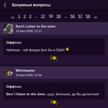
Безумные вопросы
←
1
2
3
...
37
38
39
...
56
57
58
→
Don't Listen to the siren
19 июл 2009, 12:21
Оффтоп:
Найтком - гей форум был бы в США!
Wishmaster
19 июл 2009, 12:44
Оффтоп:
Don`t listen to the siren
, уууу, батенька, да Вы дальтоник!