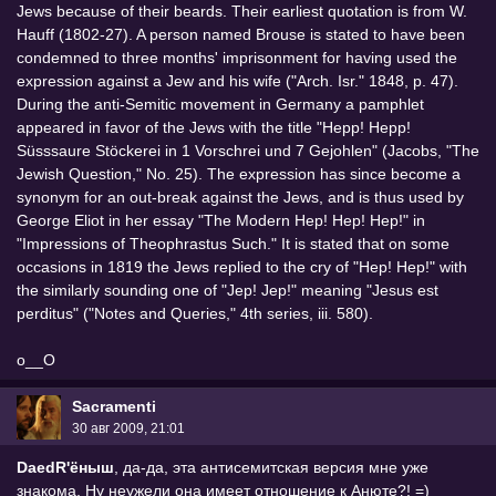
Jews because of their beards. Their earliest quotation is from W.
Hauff (1802-27). A person named Brouse is stated to have been
condemned to three months' imprisonment for having used the
expression against a Jew and his wife ("Arch. Isr." 1848, p. 47).
During the anti-Semitic movement in Germany a pamphlet
appeared in favor of the Jews with the title "Hepp! Hepp!
Süsssaure Stöckerei in 1 Vorschrei und 7 Gejohlen" (Jacobs, "The
Jewish Question," No. 25). The expression has since become a
synonym for an out-break against the Jews, and is thus used by
George Eliot in her essay "The Modern Hep! Hep! Hep!" in
"Impressions of Theophrastus Such." It is stated that on some
occasions in 1819 the Jews replied to the cry of "Hep! Hep!" with
the similarly sounding one of "Jep! Jep!" meaning "Jesus est
perditus" ("Notes and Queries," 4th series, iii. 580).
о__О
Sacramenti
30 авг 2009, 21:01
DaedR'ёныш
, да-да, эта антисемитская версия мне уже
знакома. Ну неужели она имеет отношение к Анюте?! =)