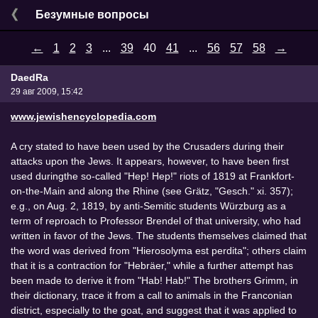
Безумные вопросы
←
1
2
3
...
39
40
41
...
56
57
58
→
DaedRa
29 авг 2009, 15:42
www.jewishencyclopedia.com
A cry stated to have been used by the Crusaders during their
attacks upon the Jews. It appears, however, to have been first
used duringthe so-called "Hep! Hep!" riots of 1819 at Frankfort-
on-the-Main and along the Rhine (see Grätz, "Gesch." xi. 357);
e.g., on Aug. 2, 1819, by anti-Semitic students Würzburg as a
term of reproach to Professor Brendel of that university, who had
written in favor of the Jews. The students themselves claimed that
the word was derived from "Hierosolyma est perdita"; others claim
that it is a contraction for "Hebräer," while a further attempt has
been made to derive it from "Hab! Hab!" The brothers Grimm, in
their dictionary, trace it from a call to animals in the Franconian
district, especially to the goat, and suggest that it was applied to