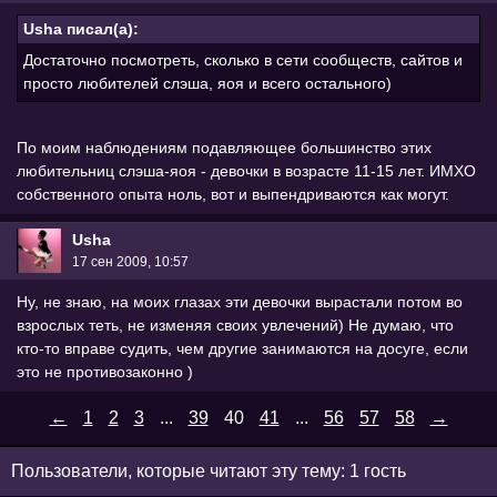
Usha писал(а):
Достаточно посмотреть, сколько в сети сообществ, сайтов и
просто любителей слэша, яоя и всего остального)
По моим наблюдениям подавляющее большинство этих
любительниц слэша-яоя - девочки в возрасте 11-15 лет. ИМХО
собственного опыта ноль, вот и выпендриваются как могут.
Usha
17 сен 2009, 10:57
Ну, не знаю, на моих глазах эти девочки вырастали потом во
взрослых теть, не изменяя своих увлечений) Не думаю, что
кто-то вправе судить, чем другие занимаются на досуге, если
это не противозаконно )
←
1
2
3
...
39
40
41
...
56
57
58
→
Пользователи, которые читают эту тему: 1 гость