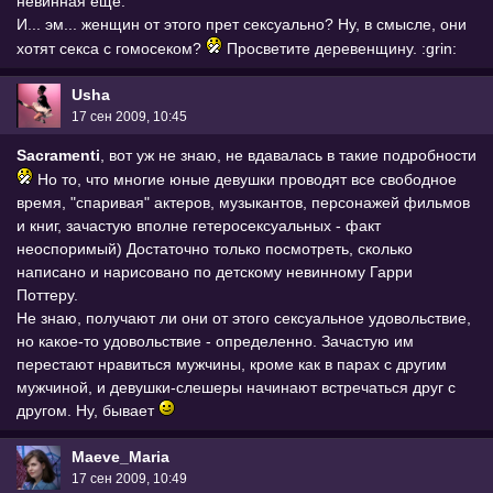
невинная еще.
И... эм... женщин от этого прет сексуально? Ну, в смысле, они
хотят секса с гомосеком?
Просветите деревенщину. :grin:
Usha
17 сен 2009, 10:45
Sacramenti
, вот уж не знаю, не вдавалась в такие подробности
Но то, что многие юные девушки проводят все свободное
время, "спаривая" актеров, музыкантов, персонажей фильмов
и книг, зачастую вполне гетеросексуальных - факт
неоспоримый) Достаточно только посмотреть, сколько
написано и нарисовано по детскому невинному Гарри
Поттеру.
Не знаю, получают ли они от этого сексуальное удовольствие,
но какое-то удовольствие - определенно. Зачастую им
перестают нравиться мужчины, кроме как в парах с другим
мужчиной, и девушки-слешеры начинают встречаться друг с
другом. Ну, бывает
Maeve_Maria
17 сен 2009, 10:49