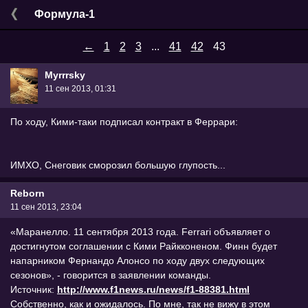
Формула-1
←
1
2
3
...
41
42
43
Myrrrsky
11 сен 2013, 01:31
По ходу, Кими-таки подписал контракт в Феррари:
ИМХО, Снеговик сморозил большую глупость...
Reborn
11 сен 2013, 23:04
«Маранелло. 11 сентября 2013 года. Ferrari объявляет о
достигнутом соглашении с Кими Райкконеном. Финн будет
напарником Фернандо Алонсо по ходу двух следующих
сезонов», - говорится в заявлении команды.
Источник:
http://www.f1news.ru/news/f1-88381.html
Собственно, как и ожидалось. По мне, так не вижу в этом