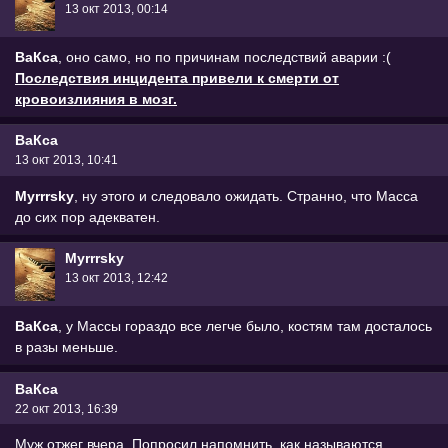
13 окт 2013, 00:14
ВаКса
, оно само, но по причинам последствий аварии :(
Последствия инцидента привели к смерти от
кровоизлияния в мозг.
ВаКса
13 окт 2013, 10:41
Myrrrsky
, ну этого и следовало ожидать. Странно, что Масса
до сих пор адекватен.
Myrrrsky
13 окт 2013, 12:42
ВаКса
, у Массы гораздо все легче было, костям там досталось
в разы меньше.
ВаКса
22 окт 2013, 16:39
Муж отжег вчера. Попросил напомнить, как называются