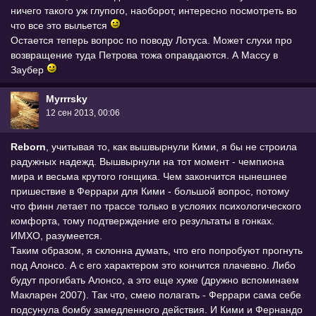
ничего такого уж глупого, наоборот, интересно посмотреть во
что все это выльется
Остается теперь вопрос по поводу Лотуса. Может слухи про
возвращение туда Петрова тожа оправдаются. А Массу в
Заубер
Myrrrsky
12 сен 2013, 00:06
Reborn
, учитывая то, как вышвырнули Кими, я бы не строила
радужных надежд. Вышвырнули на тот момент - чемпиона
мира и весьма крутого гонщика. Чем закончится нынешнее
пришествие в Феррари для Кими - большой вопрос, потому
что финн летает по трассе только в услояих психологического
комфорта, тому подтверждение его результаты в гонках.
ИМХО, разумеется.
Таким образом, я склонна думать, что его попробуют прогнуть
под Алонсо. А с его характером это кончится плачевно. Либо
будут прогибать Алонсо, а это еще хуже (дружно вспоминаем
Макларен 2007). Так что, смею полагать - Феррари сама себе
подсунула бомбу замедленного действия. И Кими и Фернандо