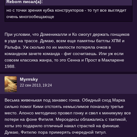
Reborn писал(а):
но с точки зрения кубка конструкторов - то тут все выглядит
очень многообещающе
При условии, что Доменикалли и Ко смогут держать гонщиков
в узде на трассе. Думаю, всем еще памятны баттлы ХПМ и
Ральфа. Уж сколько по их милости потеряла очков в
командном зачете команда - фиг сосчитаешь. Или уж если
совсем классика жанра, то это Сенна и Прост в Макларене
1988.
Myrrrsky
22 сен 2013, 19:24
Весьма живенькая под занавес гонка. Обидный сход Марка
сильно помог Кими отстоять немыслимое поначалу третье
место. Алонсо методично провел гонку и свел к минимуму все
потери на фоне Фитиля. Мерседесы облажались с тактикой,
хоты это подарило отличный накал страстей на финише.
Думаю, Фитилю пора примерять очередной титул.