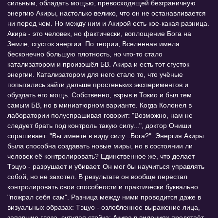
сильным, обладать мощью, превосходящей безграничную
энергию Акиры, настолько велико, что он не останавливается
ни перед чем. Но между ним и Акирой есть кое-какая разница.
Акира - это человек, но фактически, воплощение Бога на
Земле, сгусток энергии. По теории, Вселенная имела
бесконечно большую плотность, но что-то стало
катализатором и произошёл БВ. Акира и есть тот сгусток
энергии. Катализатором для него стало то, что учёные
попытались зайти дальше простеньких экспериментов и
обуздать его мощь. Собственно, взрыв в Токио и был тем
самым БВ, но в миниатюрном варианте. Когда Колонел в
лаборатории полуспрашивая говорит: "Возможно, нам не
следует брать под контроль такую силу...", доктор Ониши
спрашивает: "Вы имеете в виду силу...Бога?". Энергия Акиры
была способна создавать новые миры, но в состоянии ли
человек её контролировать? Единственное же, что делает
Тэцуо - разрушает и убивает. Он мог бы научиться управлять
собой, но не захотел. В результате он вообще перестал
контролировать свои способности и практически буквально
"пожрал себя сам". Разница между ними проводится даже в
визуальных образах: Тэцуо - озлобленное выражение лица,
запавшие глаза, сутулая стойка; Акира в видениях предстаёт