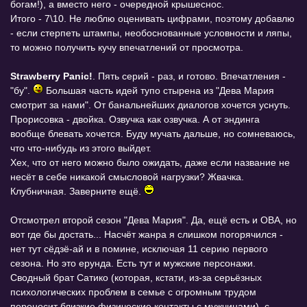
богам!), а вместо него - очередной крышеснос.
Итого - 7\10. Не люблю оценивать цифрами, поэтому добавлю
- если стерпеть штампы, необоснованные условности и ляпы,
то можно получить кучу впечатлений от просмотра.
Strawberry Panic!
. Пять серий - раз, и готово. Впечатления -
"бу".
Большая часть идей тупо стырена из "Дева Мария
смотрит за нами". От банальнейших диалогов хочется уснуть.
Прорисовка - двойка. Озвучка как озвучка. А от эндинга
вообще блевать хочется. Буду мучать дальше, но сомневаюсь,
что что-нибудь из этого выйдет.
Хех, что от него можно было ожидать, даже если название не
несёт в себе никакой смысловой нагрузки? Жвачка.
Клубничная. Заверните ещё.
Отсмотрел второй сезон "Дева Мария". Да, ещё есть и ОВА, но
вот где бы достать... Насчёт жанра я слишком погорячился -
нет тут сёдзё-ай и в помине, исключая 11 серию первого
сезона. Но это ерунда. Есть тут и мужские персонажи.
Сводный брат Сатико (которая, кстати, из-за серьёзных
психологических проблем в семье с огромным трудом
переносит близкие физические контакты с мужчинами), с