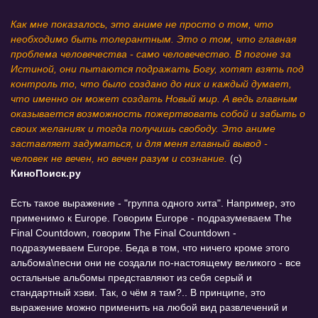
Как мне показалось, это аниме не просто о том, что
необходимо быть толерантным. Это о том, что главная
проблема человечества - само человечество. В погоне за
Истиной, они пытаются подражать Богу, хотят взять под
контроль то, что было создано до них и каждый думает,
что именно он может создать Новый мир. А ведь главным
оказывается возможность пожертвовать собой и забыть о
своих желаниях и тогда получишь свободу. Это аниме
заставляет задуматься, и для меня главный вывод -
человек не вечен, но вечен разум и сознание.
(c)
КиноПоиск.ру
Есть такое выражение - "группа одного хита". Например, это
применимо к Europe. Говорим Europe - подразумеваем The
Final Countdown, говорим The Final Countdown -
подразумеваем Europe. Беда в том, что ничего кроме этого
альбома\песни они не создали по-настоящему великого - все
остальные альбомы представляют из себя серый и
стандартный хэви. Так, о чём я там?.. В принципе, это
выражение можно применить на любой вид развлечений и