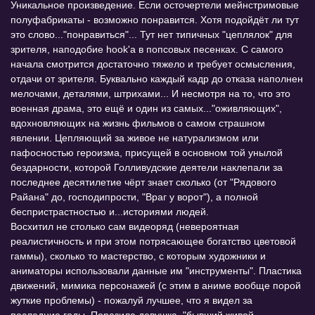
Уникальное произведение. Если осточертели мейнстримовые
полуфабрикаты - возможно понравится. Хотя подойдёт ли тут
это слово..."понравиться"... Тут нет типичных "цеплялок" для
зрителя, наподобие hook'а в попсовых песенках. С самого
начала смотрится достаточно тяжело и требует осмысления,
отдачи от зрителя. Буквально каждый кадр до отказа наполнен
мелочами, деталями, штрихами... И несмотря на то, что это
военная драма, это ещё и один из самых..."оживляющих",
вдохновляющих на жизнь фильмов о самом страшном
явлении. Цепляющий за живое не натурализмом или
пафосностью героизма, присущей в основном той унылой
бездарности, которой Голливудские деятели наклепали за
последнее десятилетие чёрт знает сколько (от "Рядового
Райана" до, господипрости, "Враг у ворот"), а полной
беспристрастностью и...историями людей.
Восхитил не столько сам видеоряд (невероятная
реалистичность и при этом потрясающее богатство цветовой
гаммы), сколько то мастерство, с которым художники и
аниматоры использовали данные им "инструменты". Пластика
движений, мимика персонажей (с этим в аниме вообще порой
жуткие проблемы) - пожалуй лучшее, что я видел за
последние годы. Поразила девушка, "бывший живой