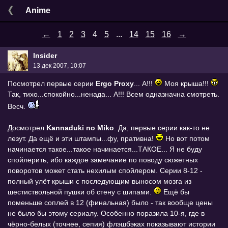
Anime
←
1
2
3
4
5
...
14
15
16
→
Insider
13 дек 2007, 10:07
Посмотрел первые серии
Ergo Proxy
... А!!!
Моя крыша!!!
Так, тихо...спокойно...ненада... А!!! Всем одназначна смотреть.
Весч.
Досмотрел
Kannaduki no Miko
. Да, первые серии как-то не
лезут. Да ещё и эти штампы...фу, пративна!
Но вот потом
начинается такое...такое начинается...ТАКОЕ... Я не буду
спойлерить, ибо каждое замечание по поводу сюжетных
поворотов может стать нехилым спойлером. Серии 8-12 -
полный улёт крыши с последующим выносом мозга из
шестиствольной пушки об стену с шипами.
Ещё бы
поменьше соплей в 12 (финальная) было - так вообще цены
не было бы этому сериалу. Особенно поразила 10-я, где в
чёрно-белых (точнее, сепия) флэшбэках показывают истории