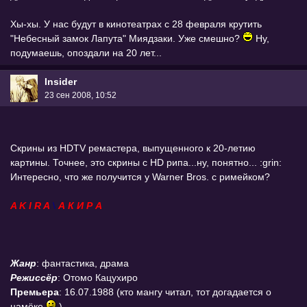
Хы-хы. У нас будут в кинотеатрах с 28 февраля крутить
"Небесный замок Лапута" Миядзаки. Уже смешно?
Ну,
подумаешь, опоздали на 20 лет...
Insider
23 сен 2008, 10:52
Скрины из HDTV ремастера, выпущенного к 20-летию
картины. Точнее, это скрины с HD рипа...ну, понятно... :grin:
Интересно, что же получится у Warner Bros. с римейком?
A K I R A
\
А К И Р А
Жанр
: фантастика, драма
Режиссёр
: Отомо Кацухиро
Премьера
: 16.07.1988 (кто мангу читал, тот догадается о
намёке
)