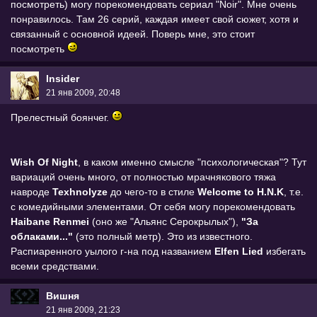
посмотреть) могу порекомендовать сериал "Noir". Мне очень
понравилось. Там 26 серий, каждая имеет свой сюжет, хотя и
связанный с основной идеей. Поверь мне, это стоит
посмотреть
Insider
21 янв 2009, 20:48
Прелестный боянчег.
Wish Of Night
, в каком именно смысле "психологическая"? Тут
вариаций очень много, от полностью мрачнякового тяжа
навроде
Texhnolyze
до чего-то в стиле
Welcome to H.N.K
, т.е.
с комедийными элементами. От себя могу порекомендовать
Haibane Renmei
(оно же "Альянс Серокрылых"),
"За
облаками..."
(это полный метр). Это из известного.
Распиаренного уылого г-на под названием
Elfen Lied
избегать
всеми средствами.
Вишня
21 янв 2009, 21:23