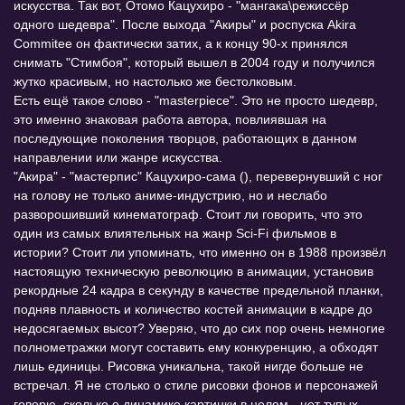
искусства. Так вот, Отомо Кацухиро - "мангака\режиссёр
одного шедевра". После выхода "Акиры" и роспуска Akira
Commitee он фактически затих, а к концу 90-х принялся
снимать "Стимбоя", который вышел в 2004 году и получился
жутко красивым, но настолько же бестолковым.
Есть ещё такое слово - "masterpiece". Это не просто шедевр,
это именно знаковая работа автора, повлиявшая на
последующие поколения творцов, работающих в данном
направлении или жанре искусства.
"Акира" - "мастерпис" Кацухиро-сама (), перевернувший с ног
на голову не только аниме-индустрию, но и неслабо
разворошивший кинематограф. Стоит ли говорить, что это
один из самых влиятельных на жанр Sci-Fi фильмов в
истории? Стоит ли упоминать, что именно он в 1988 произвёл
настоящую техническую революцию в анимации, установив
рекордные 24 кадра в секунду в качестве предельной планки,
подняв плавность и количество костей анимации в кадре до
недосягаемых высот? Уверяю, что до сих пор очень немногие
полнометражки могут составить ему конкуренцию, а обходят
лишь единицы. Рисовка уникальна, такой нигде больше не
встречал. Я не столько о стиле рисовки фонов и персонажей
говорю, сколько о динамике картинки в целом - нет тупых