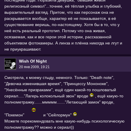
религиозный символ"...точнее, её тёплая улыбка и глубокий,
выразительный взгляд. Притом, что как персонаж она не
раскрывается вообще, характер её не показывается, в её
существование веришь, по-настоящему. Хотя бы в то, что у
неё есть реальный прототип. Потому что она живая,
осязаемая, как и все герои этой истории, рассказанной
объективом фотокамеры. А линза и плёнка никогда не лгут и
не приукрашивают.
Wish Of Night
20 янв 2009, 19:21
Смотрела, к моему стыду, немного. Только: "Death note",
"Девочка изменившая время", "Принцессу Мононоке",
"Унесённые призраками", ещё один какой-то пошловатый
сериал....."Лагерь колокольный звон" вроде
, ещё какую-то
полнометражку.......ммммм......."Летающий замок" вроде,
"Покемон"
и "Сейлормун"
Можете порекомендовать мне какую-нибудь психологическую
полнометражку?? можно и сериал))