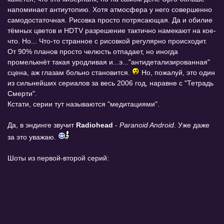
напоминает антиутопию. Хотя атмосфера у него совершенно
самодостаточная. Рисовка просто потрясающая. Да и обилие
тёмных цветов и HDTV разрешение тактично намекают на кое-
что. Но... Что-то странное с рисовкой регулярно происходит.
От 90% планов просто челюсть отпадает, но иногда
промелькнёт такая уродливая и...э..."антидетализированная"
сцена, аж глазам больно становится.
Но, пожалуй, это один
из сильнейших сериалов за весь 2006 год, наравне с "Тетрадь
Смерти".
Кстати, серии тут называются "медитациями".
Да, в эндинге звучит
Radiohead
-
Paranoid Android
. Уже даже
за это уважаю.
Шоты из первой-второй серий: