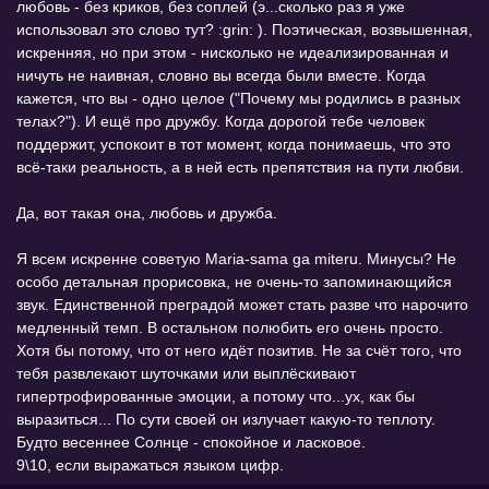
любовь - без криков, без соплей (э...сколько раз я уже
использовал это слово тут? :grin: ). Поэтическая, возвышенная,
искренняя, но при этом - нисколько не идеализированная и
ничуть не наивная, словно вы всегда были вместе. Когда
кажется, что вы - одно целое ("Почему мы родились в разных
телах?"). И ещё про дружбу. Когда дорогой тебе человек
поддержит, успокоит в тот момент, когда понимаешь, что это
всё-таки реальность, а в ней есть препятствия на пути любви.
Да, вот такая она, любовь и дружба.
Я всем искренне советую Maria-sama ga miteru. Минусы? Не
особо детальная прорисовка, не очень-то запоминающийся
звук. Единственной преградой может стать разве что нарочито
медленный темп. В остальном полюбить его очень просто.
Хотя бы потому, что от него идёт позитив. Не за счёт того, что
тебя развлекают шуточками или выплёскивают
гипертрофированные эмоции, а потому что...ух, как бы
выразиться... По сути своей он излучает какую-то теплоту.
Будто весеннее Солнце - спокойное и ласковое.
9\10, если выражаться языком цифр.