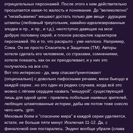
отрицательных персонажей. После этого к ним действительно
просыпается какая-то жалость и понимание. До "великолепно"
и "незабываемо" мешают достать только две вещи - дурацкие
штампы (любовный треугольник, кавайно-идеализированные
злодеи и пр., и пр., и т.д.), неотступно давящие на мозг
добрую половину серий, и плохое раскрытие характеров
персонажей. Но и то, что раскрыто - уже неплохо. Например,
Сома. Он не просто Спаситель и Защитник (ТМ). Авторы
хотели сделать его человеком, со страхами, сомнениями,
хотели показать, как он их преодолевает, и у них это
получилось на все сто.
Вот что интересно - да, мир спасают\уничтожают
(опционально) с довольно пафосными речами, мехи бьюццо в
каждой серии...но это один из редких случаев, когда всё это
можно с лёгким сердцем назвать "мишурой", существующей
лишь для одной цели - привлечь побольше наивных зрителей,
любящих штампованные истории, дабы им потом тоже снесло
чего-нить. :grin:
Меховым боям и "спасению мира" в каждой серии уделяется,
кстати, не больше пяти минут. Исключая 11-12. Да, с
финалочкой они постарались. Эндинг вообще убрали (слава