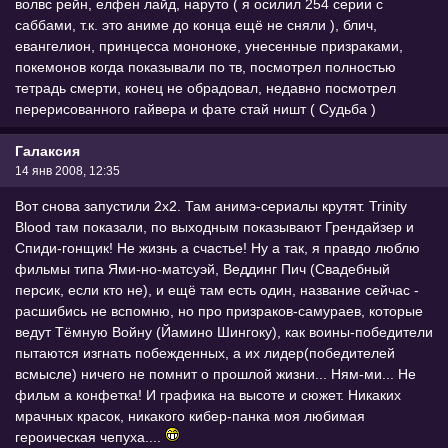
волвс рейн, елфен лайд, наруто ( я осилил 254 серии с
саббами, т.к. это аниме до конца ещё не сняли ), блич,
евангелион, принцесса мононоке, унесенные призраками,
покемонов когда показывали по тв, посмотрел полностью
тетрадь смерти, конец не обрадовал, недавно посмотрел
перерисованного гайвера и фате стай ништ ( Судьба )
Гaлаксия
14 янв 2008, 12:35
Вот снова запустили 2х2. Там анимэ-сериалы крутят. Trinity
Blood там показали, по выходным показывают Грендайзер и
Спиди-гонщик! Не жизнь а счастье! Ну а так, я правдо люблю
фильмы типа Ями-но-матсуэй, Веддинг Пич (Свадебный
персик, если кто не), и ещё там есть один, название сейчас -
расшибись не вспомню, но про призраков-самураев, которые
ведут Тёмную Войну (Йамино Шингоку), как воины-победители
пытаются изгнать побежденных, а их лидер(победителей
всмысле) ничего не помнит о прошлой жизни... Ням-ми... Не
фильм а конфетка! И графика на высоте и сюжет. Никаких
мрачных красок, никакого кибер-панка моя любимая
героическая чепуха....