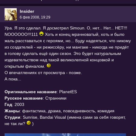
Insider
6 фев 2008, 19:29
Ура. Я это сделал. Я досмотрел Simoun. О, нет... Нет... НЕТ!!!
NOOOOOO!!!111
Хоть и конец мрачноватый, хоть и было
жаль расставаться с героями, но... Буду надеяться, что никому
из создателей - ни режиссёру, ни мангаке - никогда не придёт
в голову сделать ещё один сезон. Это будет натуральным
издевательством над такой великолепной концовкой и
открытым финалом.
О впечатлениях от просмотра - позже.
А пока...
Оригинальное название
: PlanetES
Русское название
: Странники
Год
: 2003
Жанры
: фантастика, драма, повседневность, комедия
Студии
: Sunrise, Bandai Visual (имена сами за себя говорят,
не так ли?
)