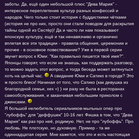
заботы. Да, ещё один небольшой плюс "Дева Мария" -
интересное переплетение культур разных конфессий и
народов. Чего только стоит история с буддисткими чётками
(история не про них, просто они стали поводом для раскрытия
тайны одной из Сестёр)! Да и часто ли нам показывают
японскую культуру, ещё и так ненавязчиво и органично
вплетая все эти традиции - правила общения, церемонии и
прочее - в основное повествование? Уже в первой серии
звучит вопрос к Юми: "Как правильно пишется твоё имя?".
Японцы говорят, что если не знаешь, как поддержать разговор,
то можно задать этот вопрос, и тогда беседа может затянуться
хоть на целый час.
А свидание Юми и Сатико в городе? Это
ж просто блеск! Начиная от того, что Сатико (как девушка из
благородной семьи, хех =) ) ни разу не была в ресторанах
самообслуживания, и заканчивая небольшим приколом с
джинсами.
Я большой нелюбитель сериальчиков-мыльных опер про
"лубоффь" для "деффушек" 10-16 лет. Фишка в том, что "Дева
Мария" как раз про неё, родимую. Нет, не про "лубоффь". Про
любовь. Не плотскую, но духовную. Пример - та же
одиннадцатая серия. Мне кажется, что это и есть настоящая