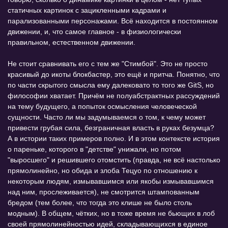
статичных картинок с зацикленными кадрами и
парализованными персонажами. Всё находится в постоянном
движении, и, что самое главное - в физиологически
правильном, естественном движении.
Не стоит сравнивать его с тем же "Стимбой". Это не просто
красивый до икоты блокбастер, это ещё и притча. Понятно, что
по части скрытого смысла ему далековато то того же GitS, но
философии хватает. Причём не полуабстрактных рассуждений
на тему будущего, а попыток осмысления человеческой
сущности. Часто ли мы задумываемся о том, к чему может
привести грубая сила, безграничная власть в руках безумца?
А в истории таких примеров полно. И в этом контексте история
о пареньке, которого в "детстве" унижали, но потом
"выросшего" и решившего отомстить (правда, не всё настолько
прямолинейно, но обида и злоба Тецуо по отношению к
некоторым людям, измывавшимся или якобы измывавшимся
над ним, прослеживается), не смотрится штампованным
бредом (тем более, что тогда это клише не было столь
модным). В общем, чётких, но в тоже время не бьющих в лоб
своей прямолинейностью идей, складывающихся в единое