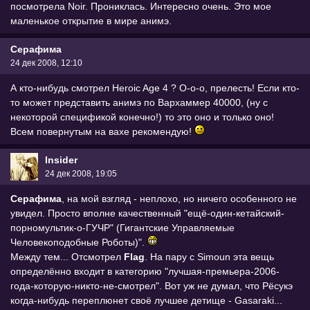
посмотрела Noir. Прониклась. Интересно очень. Это мое
маленькое открытие в мире анимэ.
Серафима
24 дек 2008, 12:10
А кто-нибудь смотрел Heroic Age 4 ? О-о-о, прелесть! Если кто-
то может представить анимэ по Вархаммер 40000, (ну с
некоторой спецификой конечно!) то это оно и только оно!
Всем повернутым на вахе рекомендую!
Insider
24 дек 2008, 19:05
Серафима
, на мой взгляд - неплохо, но ничего особенного не
увидел. Просто вполне качественный "ещё-один-кетайский-
порномультик-о-ГУЧР" (Гигантские Управляемые
Человекоподобные Роботы)".
Между тем... Отсмотрел
Flag
. На пару с Simoun эта вещь
определённо входит в категорию "лучшая-премьера-2006-
года-которую-никто-не-смотрел". Вот уж не думал, что Рёсукэ
когда-нибудь переплюнет своё лучшее детище - Gasaraki...