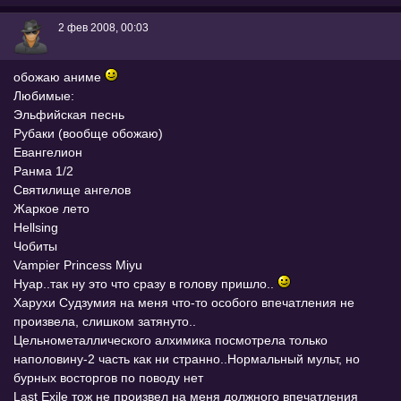
2 фев 2008, 00:03
обожаю аниме
Любимые:
Эльфийская песнь
Рубаки (вообще обожаю)
Евангелион
Ранма 1/2
Святилище ангелов
Жаркое лето
Hellsing
Чобиты
Vampier Princess Miyu
Нуар..так ну это что сразу в голову пришло..
Харухи Судзумия на меня что-то особого впечатления не
произвела, слишком затянуто..
Цельнометаллического алхимика посмотрела только
наполовину-2 часть как ни странно..Нормальный мульт, но
бурных восторгов по поводу нет
Last Exile тож не произвел на меня должного впечатления