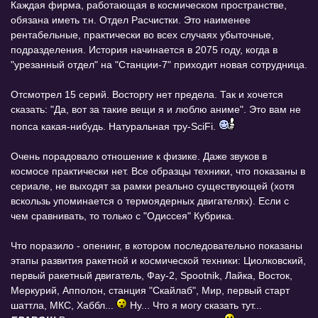
Каждая фирма, работающая в космическом пространстве,
обязана иметь т.н. Отдел Расчистки. Это наименее
рентабельные, практически во всех случаях убыточные,
подразделения. История начинается в 2075 году, когда в
"урезанный отдел" на "Станции-7" приходит новая сотрудница.
Отсмотрел 15 серий. Восторгу нет предела. Так и хочется
сказать: "Да, вот за такие вещи я и люблю аниме". Это вам не
попса какая-нибудь. Натуральная тру-SciFi.
Очень порадовало отношение к физике. Даже звуков в
космосе практически нет. Все образцы техники, что показаны в
сериале, не выходят за рамки реально существующей (хотя
вскользь упоминается о термоядерных двигателях). Если с
чем сравнивать, то только с "Одиссея" Кубрика.
Что поразило - опенинг, в котором последовательно показаны
этапы развития ракетной и космической техники: Циолковский,
первый ракетный двигатель, Фау-2, Spootnik, Лайка, Восток,
Меркурий, Апполон, станция "Скайлаб", Мир, первый старт
шаттла, МКС, Хаббл...
Ну... Что я могу сказать тут...