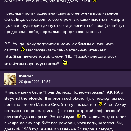
БРАВО!!!
Вот оно - то, что я так долго искал.
Графика - почти идеальна (смутило не очень прилизанное
CG). Лица, естественно, без огромных кавайных глаз - жанр и
целевая аудитория диктуют свои условия, всё-таки (а ещё тут,
представьте себе, нормально прорисованы носы).
P.S. Ах, да. Хочу поделиться моим любимым антианиме-
сайтом.
Наслаждайтесь занимательным чтением:
http://anime-govno.ru/
. Скажи "НЕТ"! зомбирующим моск
китайским порномультикам!!!
Insider
20 фев 2008, 19:57
Фчера у меня была "Ночь Великих Полнометражек".
AKIRA
и
Beyond the clouds, the promised place
. Ну, с последним всё
понятно, это же Макото Сикай, он у нас мастер.
А вот Акиру
сколько не пересматриваю (хотя всего третий раз) - каждый
раз как будто впервые. Эмоций куча.
По количеству деталей
в кадре до сих пор бьёт все рекорды, хотя ведь, казалось бы,
древний 1988 год! А ещё и хвалёные 24 кадра в секунду.