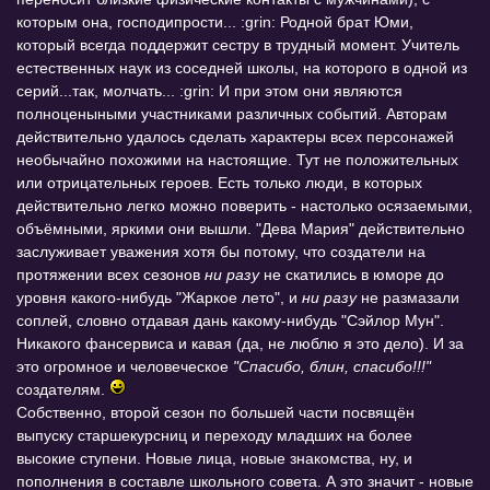
которым она, господипрости... :grin: Родной брат Юми,
который всегда поддержит сестру в трудный момент. Учитель
естественных наук из соседней школы, на которого в одной из
серий...так, молчать... :grin: И при этом они являются
полноценыными участниками различных событий. Авторам
действительно удалось сделать характеры всех персонажей
необычайно похожими на настоящие. Тут не положительных
или отрицательных героев. Есть только люди, в которых
действительно легко можно поверить - настолько осязаемыми,
объёмными, яркими они вышли. "Дева Мария" действительно
заслуживает уважения хотя бы потому, что создатели на
протяжении всех сезонов
ни разу
не скатились в юморе до
уровня какого-нибудь "Жаркое лето", и
ни разу
не размазали
соплей, словно отдавая дань какому-нибудь "Сэйлор Мун".
Никакого фансервиса и кавая (да, не люблю я это дело). И за
это огромное и человеческое
"Спасибо, блин, спасибо!!!"
создателям.
Собственно, второй сезон по большей части посвящён
выпуску старшекурсниц и переходу младших на более
высокие ступени. Новые лица, новые знакомства, ну, и
пополнения в составле школьного совета. А это значит - новые