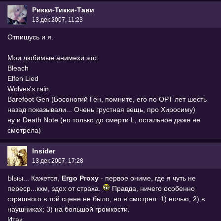
Рикки-Тикки-Тави
13 дек 2007, 11:23
Отпишусь и я.
Мои любимые анимехи это:
Bleach
Elfen Lied
Wolves's rain
Barefoot Gen (Босоногий Ген, помните, его по ОРТ лет шесть
назад показывали... Очень грустная вещь, про Хиросиму)
ну и Death Note (но только до смерти L, остальное даже не
смотрела)
Insider
13 дек 2007, 17:28
Ыыы... Кажется,
Ergo Proxy
- первое ониме, где я чуть не
переср...кхм, здох от страха.
Правда, ничего особенно
страшного в той сцене не было, но я смотрел: 1) ночью; 2) в
наушниках; 3) на большой громкости.
Итак.