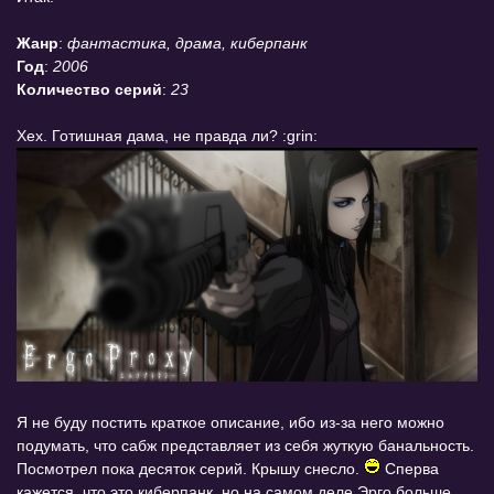
Жанр
:
фантастика, драма, киберпанк
Год
:
2006
Количество серий
:
23
Хех. Готишная дама, не правда ли? :grin:
Я не буду постить краткое описание, ибо из-за него можно
подумать, что сабж представляет из себя жуткую банальность.
Посмотрел пока десяток серий. Крышу снесло.
Сперва
кажется, что это киберпанк, но на самом деле Эрго больше