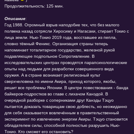
Продолжительность: 125 мин.
Описание
:
Год 1988. Огромный взрыв наподобие тех, что без малого
полвека назад сотрясли Хиросиму и Нагасаки, стирает Токио с
лица земли. Нью-Токио 2019 года, восставшее из пепла,
словно тёмный Феникс. Организация страны теперь
напоминает тоталитарное государство, железной рукой
подавляющее подпольное Сопротивление. В
исследовательских центрах проводятся парапсихологические
опыты над людьми для разработки совершенного вида
оружия. А в стране возникает религиозный культ
сверхчеловека по имени Акира, приход которого, якобы,
решит все проблемы Японии. В центре повествования - банда
байкеров-подростков во главе с лихачом Канэдой. В
очередной разборке с соперниками друг Канэды Тэцуо
пытается доказать товарищам свою доблесть, но неожиданно
для себя оказывается вовлечённым в правительственный
эксперимент по извлечению энергии Акиры. Тэцуо становится
обладателем силы, способной полностью разрушить Нью-
Токио. Кто сможет его остановить?