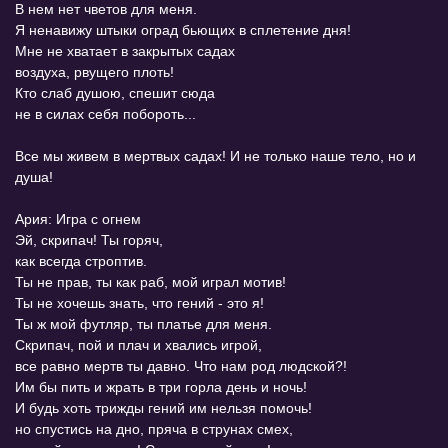
В нем нет чветов для меня.
Я ненавижу штыки оград бьющих в сплетение дня!
Мне не хватает в закрытых садах
воздуха, рвущего плоть!
Кто слаб душою, спешит сюда
не в силах себя побороть...
Все мы живем в мертвых садах! И не только наше тело, но и
душа!
Ария: Игра с огнем
Эй, скрипач! Ты горяч,
как всегда строптив.
Ты не прав, ты как раб, мой играл мотив!
Ты не хочешь знать, что гений - это я!
Ты ж мой футляр, ты платье для меня.
Скрипач, пой и плач и хвались игрой,
все равно мертв ты давно. Что нам род людской?!
Им бы пить и жрать в три горла день и ночь!
И будь хоть трижды гений им нельзя помочь!
но спустись на дно, пряча в струнах смех,