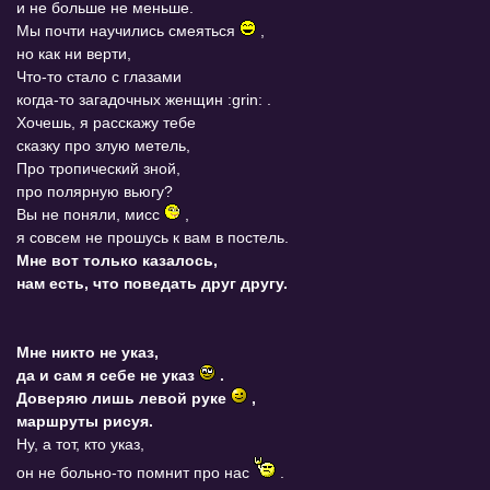
и не больше не меньше.
Мы почти научились смеяться
,
но как ни верти,
Что-то стало с глазами
когда-то загадочных женщин :grin: .
Хочешь, я расскажу тебе
сказку про злую метель,
Про тропический зной,
про полярную вьюгу?
Вы не поняли, мисс
,
я совсем не прошусь к вам в постель.
Мне вот только казалось,
нам есть, что поведать друг другу.
Мне никто не указ,
да и сам я себе не указ
.
Доверяю лишь левой руке
,
маршруты рисуя.
Ну, а тот, кто указ,
он не больно-то помнит про нас
.