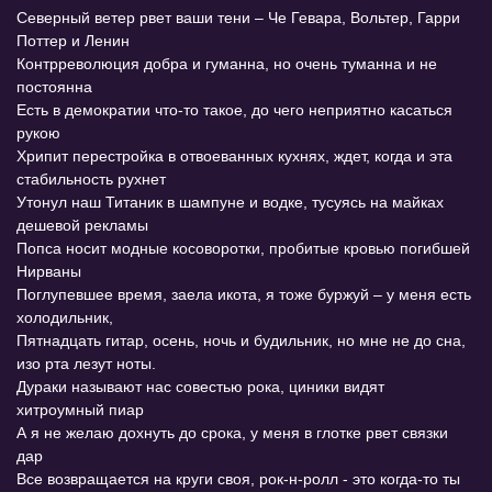
Северный ветер рвет ваши тени – Че Гевара, Вольтер, Гарри
Поттер и Ленин
Контрреволюция добра и гуманна, но очень туманна и не
постоянна
Есть в демократии что-то такое, до чего неприятно касаться
рукою
Хрипит перестройка в отвоеванных кухнях, ждет, когда и эта
стабильность рухнет
Утонул наш Титаник в шампуне и водке, тусуясь на майках
дешевой рекламы
Попса носит модные косоворотки, пробитые кровью погибшей
Нирваны
Поглупевшее время, заела икота, я тоже буржуй – у меня есть
холодильник,
Пятнадцать гитар, осень, ночь и будильник, но мне не до сна,
изо рта лезут ноты.
Дураки называют нас совестью рока, циники видят
хитроумный пиар
А я не желаю дохнуть до срока, у меня в глотке рвет связки
дар
Все возвращается на круги своя, рок-н-ролл - это когда-то ты