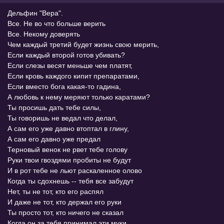
Дельфин "Вера".
Все. Не во что больше верить
Все. Некому доверять
Чем каждый третий будет жизнь свою мерить,
Если каждый второй готов убивать?
Если слезы весят меньше чем платят,
Если кровь каждого кипит препаратами,
Если вместо бога какая-то гадина,
А любовь к нему меряют только каратами?
Ты просишь дать тебе силы,
Ты говоришь не ведал что делал,
А сам его уже давно втоптал в глину,
А сам его давно уже предал
Терновый венок не рвет тебе голову
Руки твои гвоздями пробиты не будут
И в рот тебе не льют раскаленное олово
Когда ты сдохнешь -- тебя все забудут
Нет, ты не тот, кто его распял
И даже не тот, кто держал его руки
Ты просто тот, кто ничего не сказал
Когда он за тебя принимал эти муки