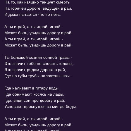
На то, как изящно танцует смерть
На горячей дороге, ведущей в рай,
И даже пытается что-то петь.
А ты играй, а ты играй, играй -
Может быть, увидишь дорогу в рай.
А ты играй, а ты играй, играй -
Может быть, увидишь дорогу в рай.
Ты большой хозяин сонной травы -
Это значит, тебе не сносить головы,
Это значит, рядом дорога в рай,
Где на губы трубы наложены швы.
Где наливают в гитару воды,
Где обнимают, косясь на лады,
Где, видя сон про дорогу в рай,
Успевают проснуться за миг до беды.
А ты играй, а ты играй, играй -
Может быть, увидишь дорогу в рай.
А ты играй, а ты играй, играй -