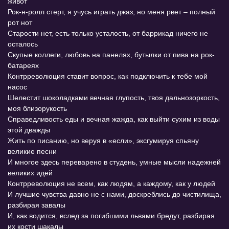
живот
Рок-н-ролл стерт, я учусь играть джаз, но меня рвет – полный
рот нот
Старости нет, есть только усталость, от баррикад ничего не
осталось
Скупые коллеги, любовь на панелях, бутылки от пива на рок-
батареях
Контрреволюция ставит вопрос, как подключить к тебе мой
насос
Шелестит шоколадками вечная глупость, твоя дальнозоркость,
моя близорукость
Справедливость еды и вечная жажда, как выйти сухим из воды
этой дважды
Жить по писанию, но веруя в «если», эксгумируя спьяну
великие песни
И многое здесь переварено в студень, умные мысли надежней
великих идей
Контрреволюция не всем, как людям, а каждому, как у людей
И лучшие чувства давно не с нами, доскреблись до чистилища,
разбирая завалы
И, как водится, вслед за погибшими львами бредут, разбирая
их кости шакалы