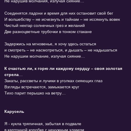
Не нарушив молчания, излучая сияние…
Соединятся ладони и время для них остановит свой бег
И волшебству – не исчезнуть и тайнам – не иссякнуть вовек
Чистый нектар солнечных грез и желаний
Две разноцветные трубочки в тонком стакане
Задержись на мгновенье, я хочу здесь остаться
и смотреть – не насмотреться, и дышать – не надышаться
Не нарушим молчание, излучая сияние…
К счастью ли, к горю ли каждому сердцу – своя золотая
стрела
…
Закаты, рассветы и лучики в уголках сияющих глаз
Взгляды встречаются, замыкается круг
Тихо парит перышко на ветру…
Карусель
Я - кукла тряпичная, забытая в подвале
в картонной коробке с ненужным хламом