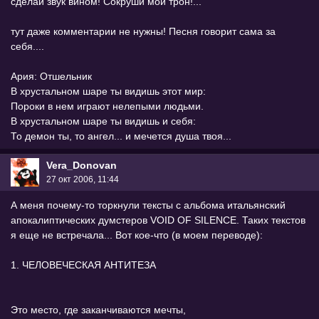
сделай звук вином! Сокруши мой трон!...
тут даже комментарии не нужны! Песня говорит сама за
себя....
Ария: Отшельник
В хрустальном шаре ты видишь этот мир:
Пороки в нем играют нелепыми людьми.
В хрустальном шаре ты видишь и себя:
То демон ты, то ангел... и мечется душа твоя...
Vera_Donovan
27 окт 2006, 11:44
А меня почему-то торкнули тексты с альбома итальянский
апокалиптических думстеров VOID OF SILENCE. Таких текстов
я еще не встречала... Вот кое-что (в моем переводе):
1. ЧЕЛОВЕЧЕСКАЯ АНТИТЕЗА
Это место, где заканчиваются мечты,