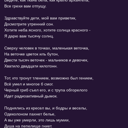
Видите, как ткань бела, как крыло архангела,
Все грехи вам отпущу.
Здравствуйте дети, мой вам приветик,
Досмотрите утренний сон.
Хотите неба ясного, хотите солнца красного -
Я дарю вам тысячу солнц.
Сверху человек в точках, маленькая веточка,
На веточке цветок иль бутон,
Двести тысяч веточек - мальчиков и девочек,
Хватило двадцати килотонн.
Тот, кто тронут тлением, возможно был гением,
Всё умел и многое б смог.
Черный гриб съел его, и с трупа обгорелого
Идет радиоактивный дымок.
Поднялись из кресел вы, и бодры и веселы,
Одеколоном пахнет белье,
А вы уже умерли, это лишь мумии,
Душа на пепелище гниет.