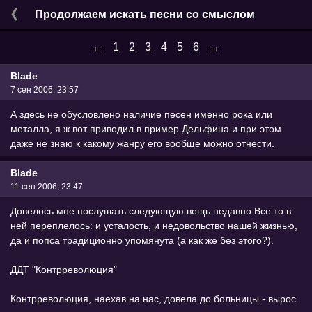
Продолжаем искать песни со смыслом
←
1
2
3
4
5
6
→
Blade
7 сен 2006, 23:57
А здесь не обусловлено наличие песен именно рока или
металла, я ж вот приводил в пример Дельфина и при этом
даже не знаю к какому жанру его вообще можно отнести.
Blade
11 сен 2006, 23:47
Довелось мне послушать следующую вещь недавно.Все то в
ней переплелось: и усталость, и недовольство нашей жизнью,
да и попса традиционно упомянута (а как же без этого?).
ДДТ "Контрреволюция"
Контрреволюция, наехав на нас, довела до больницы - вырос