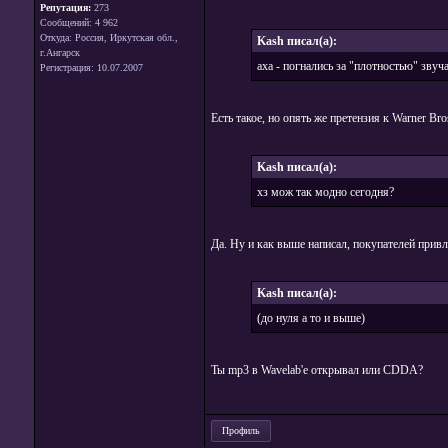
Репутация:
273
Сообщений: 4 962
Откуда: Россия, Иркутская обл.,
Kash писал(а):
г.Ангарск
аха - погнались за "плотностью" звуча
Регистрация: 10.07.2007
Есть такое, но опять же претензия к Warner Bro
Kash писал(а):
хз мож так модно сегодня?
Да. Ну и как выше написал, покупателей привл
Kash писал(а):
(до нуля а то и выше)
Ты mp3 в Wavelab'е открывал или CDDA?
Профиль