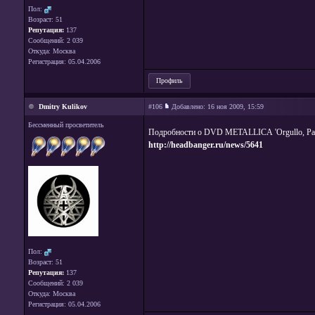
Пол:
Возраст: 51
Репутация:
137
Сообщений: 2 039
Откуда: Москва
Регистрация: 05.04.2006
Профиль
Dmitry Kulikov
#106
Добавлено:
16 ноя 2009, 15:59
Бессменный просветитель
Подробности о DVD METALLICА 'Orgullo, Pasio
http://headbanger.ru/news/5641
Пол:
Возраст: 51
Репутация:
137
Сообщений: 2 039
Откуда: Москва
Регистрация: 05.04.2006