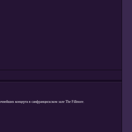
ичнейших концерта в санфранцискском зале The Fillmore.