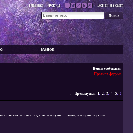
Главная
Форум
Войти на сайт
ВО
РАЗНОЕ
Новые сообщения
Правила форума
← Предыдущая
1
,
2
,
3
,
4
,
5
, 6
никах звучала мощно. В идеале чем лучше техника, тем лучше музыка