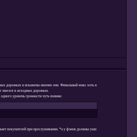
анных дорожках и искажены именно они. Финальный микс хоть и
нг имелся в исходных дорожках.
 одного уровень громкости чуть пониже.
екает покупателей при прослушивании. *а у фэнов должны уши