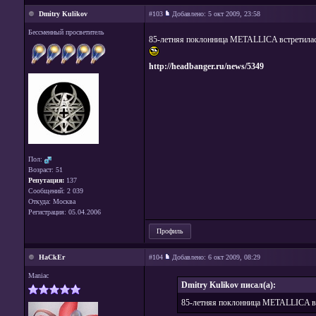
Dmitry Kulikov
#103
Добавлено:
5 окт 2009, 23:58
Бессменный просветитель
85-летняя поклонница METALLICA встретилас
http://headbanger.ru/news/5349
Пол:
Возраст: 51
Репутация:
137
Сообщений: 2 039
Откуда: Москва
Регистрация: 05.04.2006
Профиль
HaCkEr
#104
Добавлено:
6 окт 2009, 08:29
Maniac
Dmitry Kulikov писал(а):
85-летняя поклонница METALLICA вс