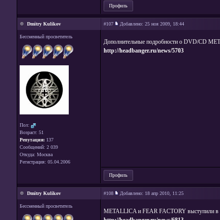
Профиль
Dmitry Kulikov
#107
Добавлено:
25 ноя 2009, 18:44
Бессменный просветитель
Дополнительные подробности о DVD/CD METAL
http://headbanger.ru/news/5703
Пол:
Возраст: 51
Репутация:
137
Сообщений: 2 039
Откуда: Москва
Регистрация: 05.04.2006
Профиль
Dmitry Kulikov
#108
Добавлено:
18 апр 2010, 11:25
Бессменный просветитель
METALLICA и FEAR FACTORY выступили в Риг