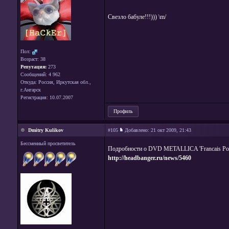
Свезло бабуле!!!))) \m/
Пол:
Возраст: 38
Репутация:
273
Сообщений: 4 962
Откуда: Россия, Иркутская обл.,
г.Ангарск
Регистрация: 10.07.2007
Профиль
Dmitry Kulikov
#105
Добавлено:
21 окт 2009, 21:43
Бессменный просветитель
Подробности о DVD METALLICA 'Francais Pou
http://headbanger.ru/news/5460