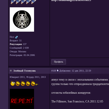
http://headbanger.ru/news/6813
Пол:
Возраст: 51
Репутация:
137
Сообщений: 2 039
Откуда: Москва
Регистрация: 05.04.2006
Профиль
Злобный Телепузик
#109
Добавлено:
12 дек 2011, 22:59
Юморист 2011, Флудер 2011, 2013
апнул тему в связи с эпохальными событиями.
группа только что отпраздновала тридцатилети
сетлисты юбилейных концертов:
The Fillmore, San Francisco, CA 2011.12.05