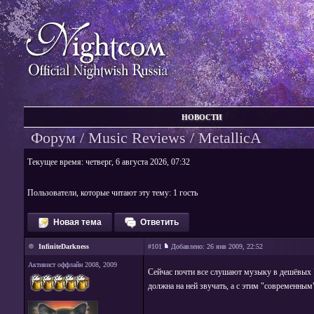
НОВОСТИ
Форум
/
Music Reviews
/ MetallicA
Текущее время: четверг, 6 августа 2026, 07:32
Пользователи, которые читают эту тему: 1 гость
Новая тема
Ответить
InfiniteDarkness
#101
Добавлено:
26 янв 2009, 22:52
Активист оффлайн 2008, 2009
Сейчас почти все слушают музыку в дешёвых "
должна на ней звучать, а с этим "современны