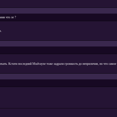
ния что ле ?
s.
екать. Кстати последний Mudvayne тоже задрали громкость до неприличия, но что самое и