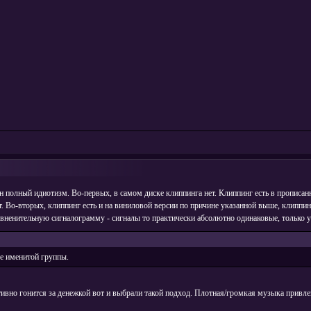
исан полный идиотизм. Во-первых, в самом диске клиппинга нет. Клиппинг есть в пропис
т. Во-вторых, клиппинг есть и на виниловой версии по причине указанной выше, клиппи
авненительную сигналограмму - сигналы то практически абсолютно одинаковые, только у
ке именитой группы.
ктивно гонится за денежкой вот и выбрали такой подход. Плотная/громкая музыка привл