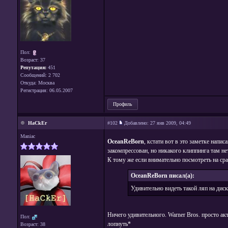
Пол:
Возраст: 37
Репутация:
451
Сообщений: 2 702
Откуда: Москва
Регистрация: 06.05.2007
Профиль
HaCkEr
#102
Добавлено:
27 янв 2009, 04:49
Maniac
OceanReBorn
, кстати вот в это заметке нап
закомпрессован, но никакого клиппинга там не
К тому же если внимательно посмотреть на ср
OceanReBorn писал(а):
Удивительно видеть такой ляп на дис
Ничего удивительного. Warner Bros. просто а
Пол:
лопнуть*
Возраст: 38