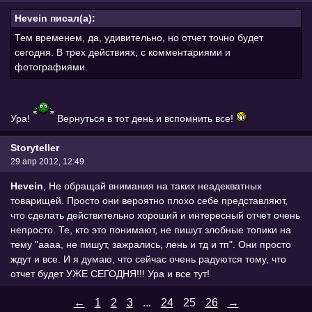
Hevein писал(а):
Тем временем, да, удивительно, но отчет точно будет
сегодня. В трех действиях, с комментариями и
фотографиями.
Ура!
Вернуться в тот день и вспомнить все!
Storyteller
29 апр 2012, 12:49
Hevein
, Не обращай внимания на таких неадекватных
товарищей. Просто они вероятно плохо себе представляют,
что сделать действительно хороший и интересный отчет очень
непросто. Те, кто это понимают, не пишут злобные топики на
тему "аааа, не пишут, зажрались, лень и тд и тп". Они просто
ждут и все. И я думаю, что сейчас очень радуются тому, что
отчет будет УЖЕ СЕГОДНЯ!!! Ура и все тут!
←
1
2
3
...
24
25
26
→