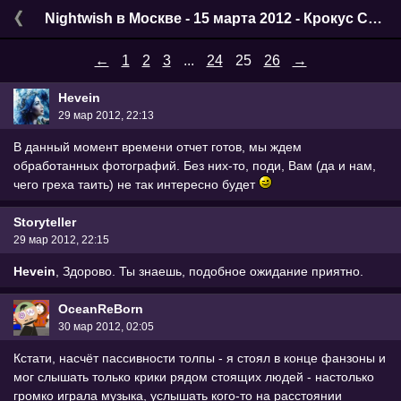
Nightwish в Москве - 15 марта 2012 - Крокус Сити Холл
←
1
2
3
...
24
25
26
→
Hevein
29 мар 2012, 22:13
В данный момент времени отчет готов, мы ждем
обработанных фотографий. Без них-то, поди, Вам (да и нам,
чего греха таить) не так интересно будет
Storyteller
29 мар 2012, 22:15
Hevein
, Здорово. Ты знаешь, подобное ожидание приятно.
OceanReBorn
30 мар 2012, 02:05
Кстати, насчёт пассивности толпы - я стоял в конце фанзоны и
мог слышать только крики рядом стоящих людей - настолько
громко играла музыка, услышать кого-то на расстоянии