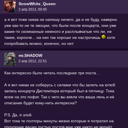
SnowWhite_Queen
2 апр 2012, 00:45
а я вот тоже никак не напишу ничего. да и не буду, наверно.
уже как-то не те эмоции, что были после концерта, они уже
какие-то скомканные немного и расплывчатые что ли, не
такие, корооче... на них так хорошо не настрочишь
хотя
попробовать можно, конечно, но нет.
mr.SHADOW
2 апр 2012, 22:51
Как интересно было читать последние три поста...
А я вот никак не соберусь с силами что бы залить на ютюб
запись концерта Дистемпера который был в пятницу. Тока
всем на это пофиг. Так с чего вы взяли что ваша лень и её
описание будет кому-нить интересна?
P.S. Да, я злой.
Вот тока те полторы минуты жизни которые я потратил на
прочтение ваших пустых постов мне уже никто не вернёт.