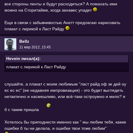
все стороны ленты и будут расходиться? А помахать ими
можно на Сторитайме, когда занавес упадет
Еще в связи с забывчивостью Анетт предлагаю нарисовать
плакат с лирикой к Ласт Райду
Bellz
11 мар 2012, 15:45
Hevein писал(а):
плакат с лирикой к Ласт Райду
слушайте, а плакат с моим любимым "ласт райд оф зе дей оу
ес ес ес" (ее недавняя импровизация) - это будет выглядеть
нетактично и насмешливо, или всё-таки остроумно и мило? я
б с таким пришла
Хотелось бы приподнести именно как " мы любим тебя, какие
ошибки б ты ни делала, и ошибки твои тоже любим"