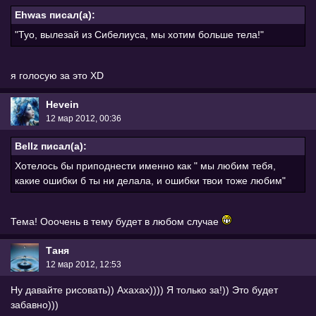
Ehwas писал(а):
"Туо, вылезай из Сибелиуса, мы хотим больше тела!"
я голосую за это ХD
Hevein
12 мар 2012, 00:36
Bellz писал(а):
Хотелось бы приподнести именно как " мы любим тебя,
какие ошибки б ты ни делала, и ошибки твои тоже любим"
Тема! Ооочень в тему будет в любом случае
Таня
12 мар 2012, 12:53
Ну давайте рисовать)) Ахахах)))) Я только за!)) Это будет
забавно)))