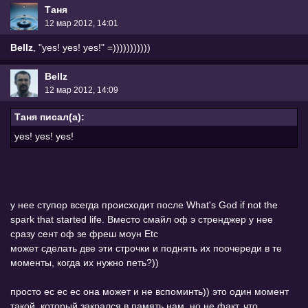
Таня
12 мар 2012, 14:01
Bellz
, "yes! yes! yes!" =)))))))))))
Bellz
12 мар 2012, 14:09
Таня писал(а):
yes! yes! yes!
у нее ступор всегда происходит после What's God if not the
spark that started life. Вместо смайл оф э стренджер у нее
сразу сент оф зе фреш моун Etc
может сделать две эти строчки и поднять их поочереди в те
моменты, когда их нужно петь?))
просто ес ес ес она может и не вспоминть)) это один момент
такой, который закрался в память нам, но не факт, что