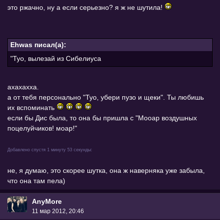
это ржачно, ну а если серьезно? я ж не шутила!
Ehwas писал(а):
"Туо, вылезай из Сибелиуса
ахахахха.
а от тебя персонально "Туо, убери пузо и щеки". Ты любишь
их вспоминать
если бы Дис была, то она бы пришла с "Мооар воздушных
поцелуйчиков! моар!"
Добавлено спустя 1 минуту 53 секунды:
не, я думаю, это скорее шутка, она ж наверняка уже забыла,
что она там пела)
AnyMore
11 мар 2012, 20:46