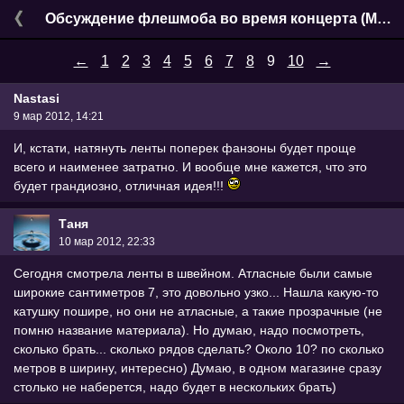
Обсуждение флешмоба во время концерта (Москва)
←
1
2
3
4
5
6
7
8
9
10
→
Nastasi
9 мар 2012, 14:21
И, кстати, натянуть ленты поперек фанзоны будет проще
всего и наименее затратно. И вообще мне кажется, что это
будет грандиозно, отличная идея!!!
Таня
10 мар 2012, 22:33
Сегодня смотрела ленты в швейном. Атласные были самые
широкие сантиметров 7, это довольно узко... Нашла какую-то
катушку пошире, но они не атласные, а такие прозрачные (не
помню название материала). Но думаю, надо посмотреть,
сколько брать... сколько рядов сделать? Около 10? по сколько
метров в ширину, интересно) Думаю, в одном магазине сразу
столько не наберется, надо будет в нескольких брать)