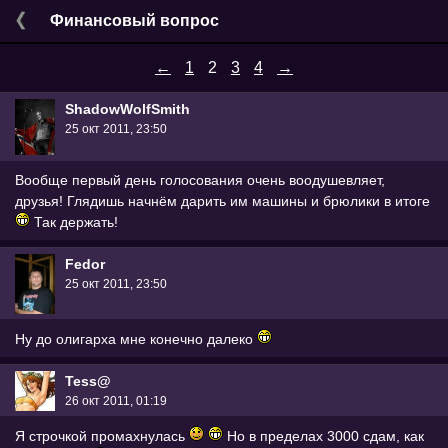
Финансовый вопрос
←
1
2
3
4
→
ShadowWolfSmith
25 окт 2011, 23:50
Вообще первый день голосования очень воодушевляет,
друзья! Глядишь начнём дарить им машины и брюлики в итоге
Так держать!
Fedor
25 окт 2011, 23:50
Ну до олигарха мне конечно далеко
Tess@
26 окт 2011, 01:19
Я строчкой промахнулась
Но в пределах 3000 сдам, как