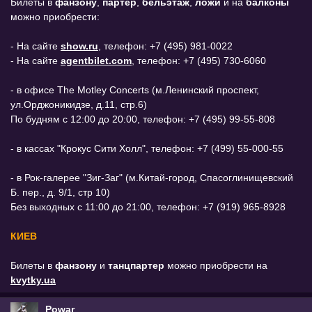
Билеты в
фанзону
,
партер
,
бельэтаж
,
ложи
и на
балконы
можно приобрести:
- На сайте
show.ru
, телефон: +7 (495) 981-0022
- На сайте
agentbilet.com
, телефон: +7 (495) 730-6060
- в офисе The Motley Concerts (м.Ленинский проспект,
ул.Орджоникидзе, д.11, стр.6)
По будням с 12:00 до 20:00, телефон: +7 (495) 99-55-808
- в кассах "Крокус Сити Холл", телефон: +7 (499) 55-000-55
- в Рок-галерее "Зиг-Заг" (м.Китай-город, Спасоглинищевский
Б. пер., д. 9/1, стр 10)
Без выходных с 11:00 до 21:00, телефон: +7 (919) 965-8928
КИЕВ
Билеты в
фанзону
и
танцпартер
можно приобрести на
kvytky.ua
Powar