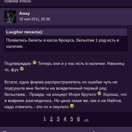
совсем плохо.
Away
16 ноя 2011, 20:38
Laugher писал(а):
Появились билеты в кассе Крокуса, бельэтаж 1 ряд есть в
наличии.
Подтверждаю
Теперь они и у нас есть в наличии. Наконец-
то, фух
Кстати, одна фирма-распространитель по ошибке чуть не
подсунула мне билеты на вожделенный первый ряд
бельэтажа... Правда, на концерт Игоря Крутого
Хорошо, что
я вовремя разгляделась. Но цена такая же, как и на Найтов,
надо отметить - это-то и смутило
1
2
3
4
5
6
→