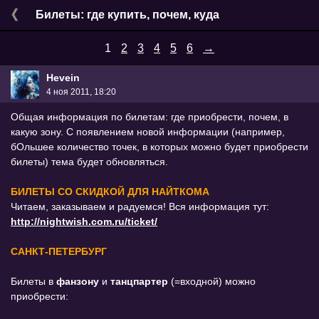
Билеты: где купить, почем, куда
1
2
3
4
5
6
→
Hevein
4 ноя 2011, 18:20
Общая информация по билетам: где приобрести, почем, в
какую зону. С появлением новой информации (например,
бОльшее количество точек, в которых можно будет приобрести
билеты) тема будет обновляться.
БИЛЕТЫ СО СКИДКОЙ ДЛЯ НАЙТКОМА
Читаем, заказываем и радуемся! Вся информация тут:
http://nightwish.com.ru/ticket/
САНКТ-ПЕТЕРБУРГ
Билеты в
фанзону
и
танцпартер
(=входной) можно
приобрести: