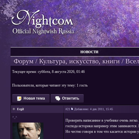
НОВОСТИ
Форум
/
Культура, искусство, книги
/ Всел
Текущее время: суббота, 8 августа 2026, 01:46
Пользователи, которые читают эту тему: 1 гость
Новая тема
Ответить
Ergil
#21
Добавлено:
4 дек 2011, 15:45
^_^
Проверить написанное в учебнике очень легко.
господа историки например этим занимаются. 
Но честно говоря в том что касается истории 