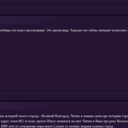
чебника это вовсе просвещение. Это пропаганда. Хорошо что сейчас интернет позволя
ась историей своего города - Великий Новгород. Читаю в книжке дома про историю город
ет вдруг стали 862 эт ясно, просто Иисус появился на свет. Читаю в Вике про реку Волхо
 3099 лето от сотворения мира некто Словен со своими людьми основал город.