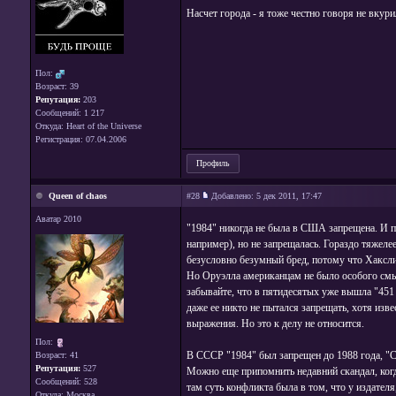
Насчет города - я тоже честно говоря не вкури
Пол:
Возраст: 39
Репутация:
203
Сообщений: 1 217
Откуда: Heart of the Universe
Регистрация: 07.04.2006
Профиль
Queen of chaos
#28
Добавлено:
5 дек 2011, 17:47
Аватар 2010
"1984" никогда не была в США запрещена. И по
например), но не запрещалась. Гораздо тяжеле
безусловно безумный бред, потому что Хаксли 
Но Оруэлла американцам не было особого смыс
забывайте, что в пятидесятых уже вышла "451 
даже ее никто не пытался запрещать, хотя изв
выражения. Но это к делу не относится.
Пол:
В СССР "1984" был запрещен до 1988 года, "С
Возраст: 41
Репутация:
527
Можно еще припомнить недавний скандал, когда
Сообщений: 528
там суть конфликта была в том, что у издател
Откуда: Москва