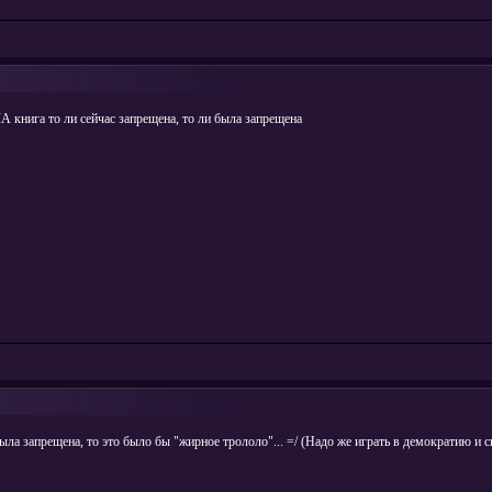
ША книга то ли сейчас запрещена, то ли была запрещена
ла запрещена, то это было бы "жирное трололо"... =/ (Надо же играть в демократию и с