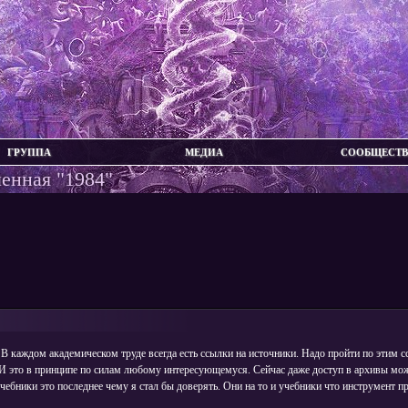
ГРУППА
МЕДИА
СООБЩЕСТ
енная "1984"
 В каждом академическом труде всегда есть ссылки на источники. Надо пройти по этим с
И это в принципе по силам любому интересующемуся. Сейчас даже доступ в архивы мож
учебники это последнее чему я стал бы доверять. Они на то и учебники что инструмент п