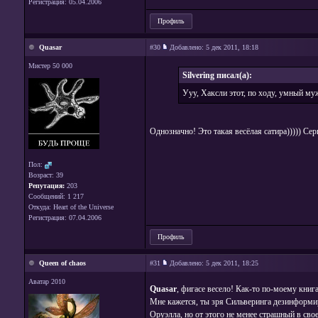
Регистрация: 05.04.2006
Профиль
Quasar
#30
Добавлено:
5 дек 2011, 18:18
Мистер 50 000
Silvering писал(а):
Ууу, Хаксли этот, по ходу, умный му
Однозначно! Это такая весёлая сатира))))) Се
Пол:
Возраст: 39
Репутация:
203
Сообщений: 1 217
Откуда: Heart of the Universe
Регистрация: 07.04.2006
Профиль
Queen of chaos
#31
Добавлено:
5 дек 2011, 18:25
Аватар 2010
Quasar
, фигасе весело! Как-то по-моему книг
Мне кажется, ты зря Сильверинга дезинформиру
Оруэлла, но от этого не менее страшный в сво