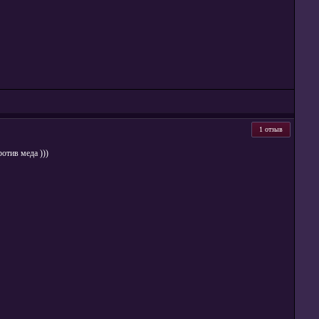
1 отзыв
отив меда )))