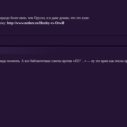
ораздо более явно, чем Оруэлл, и я даже думаю, что это хуже.
тему:
http://www.netlore.ru/Huxley-vs-Orwill
 надо почитать. А вот библиотечные советы против «451°…» — ну это прям как пчелы пр