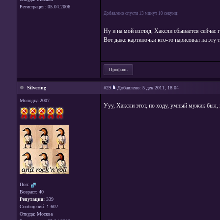
Регистрация: 05.04.2006
Добавлено спустя 13 минут 10 секунд:
Ну и на мой взгляд, Хаксли сбывается сейчас г
Вот даже картиночки кто-то нарисовал на эту 
Профиль
Silvering
#29
Добавлено:
5 дек 2011, 18:04
Молодца 2007
Ууу, Хаксли этот, по ходу, умный мужик был,
Пол:
Возраст: 40
Репутация:
339
Сообщений: 1 602
Откуда: Москва