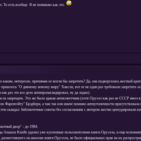
л. То есть вообще. Я не понимаю как это.
 каким, интересно, причинам ее могли бы запретить? Да, она подвергалась жесткой крит
е пришлось "О дивному новому миру" Хаксли, вот ее не один раз требовали запретить за
как раз это все дело антипропагандировал, ну да ладно).
ла запрещать. Это же была эдакая антисоветчина (хотя Оруэлл как раз не СССР имел в
по Фаренгейту" Брэдбери, а там так или иначе помимо антиутопичности присутствовала 
естен скандал: библиотечные советы без согласования с автором жестко цензурировали кн
котный двор" - до 1984.
 Amazon Kindle удалил уже купленные пользователями книги Оруэлла, и еще вспомнить, ч
я, разместившего на амазоне книги Оруэлла, не было официальных прав на их распростра