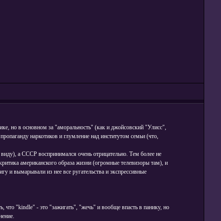
ике, но в основном за "аморальность" (как и джойсовский "Улисс",
 пропаганду наркотиков и глумление над институтом семьи (что,
 виду), а СССР воспринимался очень отрицательно. Тем более не
критика американского образа жизни (огромные телевизоры там), и
игу и вымарывали из нее все ругательства и экспрессивные
то "kindle" - это "зажигать", "жечь" и вообще впасть в панику, но
нение.