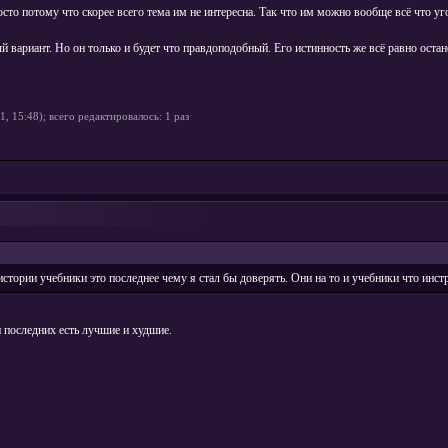
осто потому что скорее всего тема им не интересна. Так что им можно вообще всё что уг
вариант. Но он только и будет что правдоподобный. Его истинность же всё равно остан
1, 15:48); всего редактировалось: 1 раз
истории учебники это последнее чему я стал бы доверять. Они на то и учебники что инс
и последних есть лучшие и худшие.