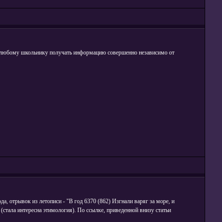
ет любому школьнику получать информацию совершенно независимо от
а, отрывок из летописи - "В год 6370 (862) Изгнали варяг за море, и
в (стала интересна этимология). По ссылке, приведенной внизу статьи