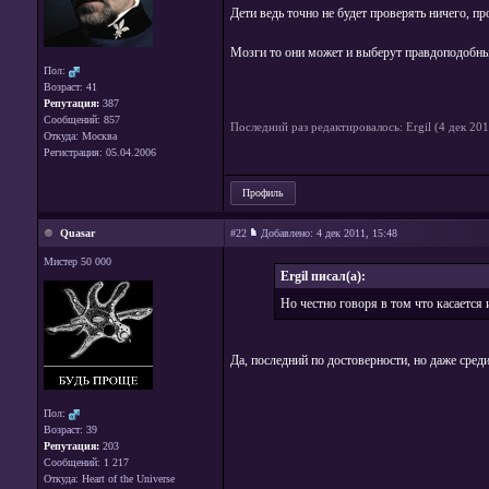
Дети ведь точно не будет проверять ничего, пр
Мозги то они может и выберут правдоподобный 
Пол:
Возраст: 41
Репутация:
387
Сообщений: 857
Последний раз редактировалось: Ergil (4 дек 201
Откуда: Москва
Регистрация: 05.04.2006
Профиль
Quasar
#22
Добавлено:
4 дек 2011, 15:48
Мистер 50 000
Ergil писал(а):
Но честно говоря в том что касается 
Да, последний по достоверности, но даже сред
Пол:
Возраст: 39
Репутация:
203
Сообщений: 1 217
Откуда: Heart of the Universe