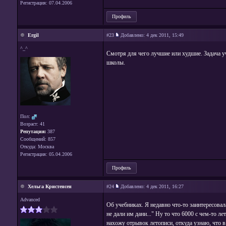
Регистрация: 07.04.2006
Профиль
Ergil
#23
Добавлено:
4 дек 2011, 15:49
^_^
Смотря для чего лучшие или худшие. Задача у
школы.
Пол:
Возраст: 41
Репутация:
387
Сообщений: 857
Откуда: Москва
Регистрация: 05.04.2006
Профиль
Хельга Кристенсен
#24
Добавлено:
4 дек 2011, 16:27
Advanced
Об учебниках. Я недавно что-то заинтересовал
не дали им дани..." Ну то что 6000 с чем-то л
нахожу отрывок летописи, откуда узнаю, что в