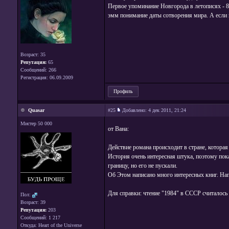
Первое упоминание Новгорода в летописях - 85
эмм понимание даты сотворения мира. А если 
Возраст: 35
Репутация:
65
Сообщений: 266
Регистрация: 06.09.2009
Профиль
Quasar
#25
Добавлено:
4 дек 2011, 21:24
Мистер 50 000
от Вана:
Действие романа происходит в стране, которая
История очень интересная штука, поэтому пока
границу, но его не пускали.
Об Этом написано много интересных книг. Нап
Для справки: чтение "1984" в СССР считалось
Пол:
Возраст: 39
Репутация:
203
Сообщений: 1 217
Откуда: Heart of the Universe