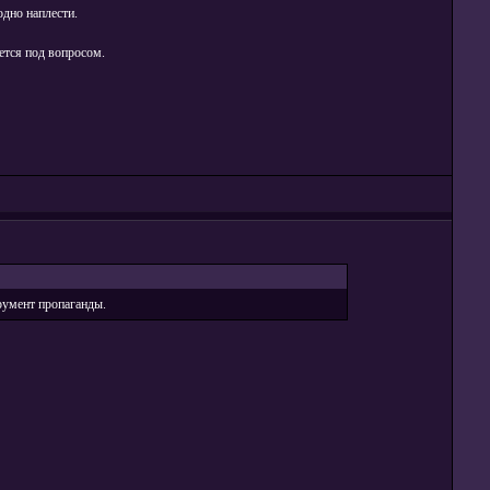
одно наплести.
ется под вопросом.
трумент пропаганды.