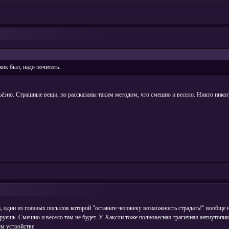
жик был, надо почитать.
рьёзно. Страшные вещи, но рассказаны таким методом, что смешно и весело. Никто никог
а, один из главных посылов которой "оставьте человеку возможность страдать!" вообще 
ешь. Смешно и весело там не будет. У Хаксли тоже полновесная трагичная антиутопия, 
ем устройстве.