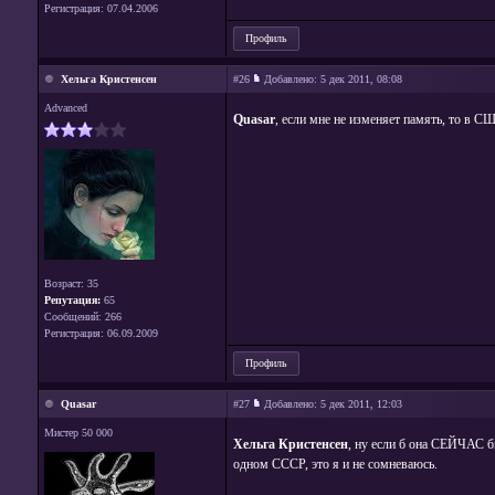
Регистрация: 07.04.2006
Профиль
Хельга Кристенсен
#26
Добавлено:
5 дек 2011, 08:08
Advanced
Quasar
, если мне не изменяет память, то в С
Возраст: 35
Репутация:
65
Сообщений: 266
Регистрация: 06.09.2009
Профиль
Quasar
#27
Добавлено:
5 дек 2011, 12:03
Мистер 50 000
Хельга Кристенсен
, ну если б она СЕЙЧАС бы
одном СССР, это я и не сомневаюсь.