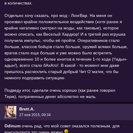
в количествах.
Отдельно хочу сказать, про мод - ЛонгВар. На меня он
произвел крайне положительное воздействие (хотя ранее я
крайне негативно смотрел на моды, как таковые), которое
можно описать, как Веселый Хардкор! И в третий раз игрушка
получила импульс, чтобы её пройти. Оперативников стало
больше, классов бойцов стало больше, оружий всяких больше,
врагов стало еще больше и уже можно было встретить
одновременно 10 и более юнитов в течение 1-го хода (!!адын-
адын!), всего стало бАхАто!. В какой - то момент мне даже
пришлось расчехлить старый добрый Чит О`матик, что бы
немного подправить ситуацию.
Подведу итог, сделали очень хорошо (как ранее говорил
Терм), потраченных денег абсолютно не жаль.
Brett.A.
27 ноя 2015, 09:34
Odinum
очень рад, что мой совет оказался полезным, для
консультанта это очень важно