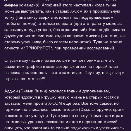
фюрер
командир). Апофигей этого наступал - когда ты не
можешь выстрелить, как в старых Х-Сом`ах в произвольную
точку (типа снизу вверх в потолок / пол под пришельцем,
чтобы он помер), а только во врага (при это гранату можешь
зашвырнуть куда угодно, без ограничений). Еще подбешивала
двухступенчатая система ходов во время миссии (что мне, как
старому уфошнику, было совсем непонятно). Туда же можно
отнести и *ПРИОРИТЕТ*, при проведении исследований.
Спустя пару часов я разыгрался и начал понимать, что с
развитием графики в компьютерных играх на первый план
вылезла зрелищность... и это затягивает. Пиу-пиу, пыщ-пыщ и
взрывы, вот это всё!!!
Адд-он (Энеми Визин) оказался годным дополнением,
который вдохнул в игрушку новую жизнь на старых костях и
заставил меня пройти Х-СОМ еще раз. Всё тоже самое, но
гармонично вписались новые плюшки (Экзальт, оружие, враги
и всякого по чуть-чуть). Тут я уже по совету Терма стал играть
на тяжелых уровнях сложности и стал с первых же миссий
ощущать, что враги как-то сильно подкачались и увеличились