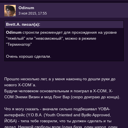
Odinum
3 ноя 2015, 17:55
Brett.A. писал(а):
Odinum
стронгли рекомендет для прохождения на уровне
"тяжёлый" или "невозможный", можно в режиме
"Терминатор"
Очень хорошо сделали.
Прошло несколько лет, а у меня наконец-то дошли руки до
нового Х-СОМ`а.
Будучи человеком основательным я поиграл в Х-СОМ, Х-
СОМ:Энеми Визин и мод Лонг Вар (скоро доиграю до конца).
Что я могу сказать - вначале сильно подбешивал YOBA-
интерфейс (Y.O.B.A. (Youth Oriented and Bydło Approved,
ЙОБА) - типа тебе говорили, что ты должен сделать и ты
делал. Никакой свободы воли (одна база, один народ, один