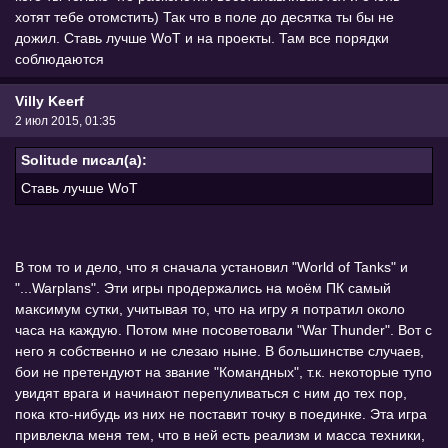
хотят тебе отомстить) Так что в поле до десятка ты бы не
дожил. Ставь лучше WoT и на проекты. Там все порядки
соблюдаются
Villy Keerf
2 июл 2015, 01:35
Solitude писал(а):
Ставь лучше WoT
В том то и дело, что я сначала установил "World of Tanks" и
"...Warplans". Эти игры продержались на моём ПК самый
максимум сутки, учитывая то, что на игру я потратил около
часа на каждую. Потом мне посоветовали "War Thunder". Вот с
него я собственно и не слезаю ныне. В большинстве случаев,
бои не претендуют на звание "Командных", т.к. некоторые тупо
увидят врага и начинают перепуливаться с ним до тех пор,
пока кто-нибудь из них не поставит точку в поединке. Эта игра
привлекла меня тем, что в ней есть реализм и масса техники,