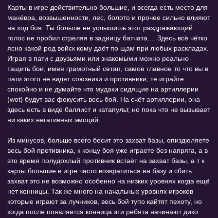
Карты в игре действительно большие, и всегда есть место для
манёвра, возвышенности, лес, болото и прочее сильно влияют
на ход боя. Ты больше не услышишь этот раздражающий
голос не пробил стреляя в задницу батчата.... Здесь всё чётко
ясно какой род войск кому даёт по щам при любых раскладах.
Играя в пати с друзьями или знакомыми можно реально
тащить бои, имея грамотный сетап, самое главное то что вы в
пати этого не видят союзники и противники, те играйте
спокойно и не думайте что мудаки сидящие на артиллерии
(wot) будут вас фокусить весь бой. На счёт артиллерии, она
здесь есть в виде баллист и катапульт, но пока что не вызывает
ни каких негативных эмоций.
Из минусов, больше всего бесит это захват базы, опиздюляете
весь бой противника, к концу боя уже играете без напряга, а в
это время полудохлый противник встаёт на захват базы, а т к
карты большие в игре часто возвратиться на базу и сбить
захват это не возможно особенно на низких уровнях когда ещё
нет конницы. Так же много на начальных уровнях игроков
которые играют за лучников, весь бой тупо кайтят пехоту, но
когда после появляется конница эти ребята начинают дико