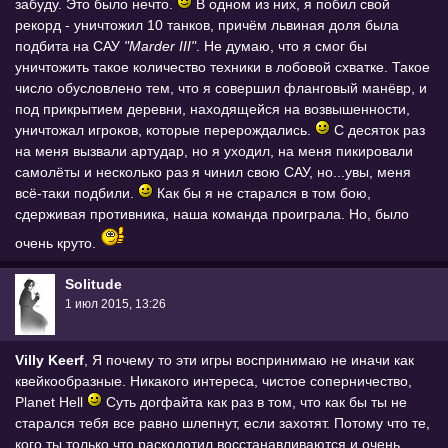
забуду. Это было нечто.
В одном из них, я побил свой
рекорд - уничтожил 10 танков, причём львиная доля была
подбита на САУ
"Marder III"
. Не думаю, что я смог бы
уничтожить такое количество техники в лобовой схватке. Такое
число обусловлено тем, что я совершил фланговый манёвр, и
под прикрытием деревни, находящейся на возвышенности,
уничтожал игроков, которые перерождались.
С десяток раз
на меня вызвали артудар, но я уходил, на меня пикировали
самолёты и несколько раз я чинил свою САУ, но...увы, меня
всё-таки подбили.
Как бы я не старался в том бою,
сдерживая противника, наша команда проиграла. Но, было
очень круто.
Solitude
1 июл 2015, 13:26
Villy Keerf
, Я почему то эти игры воспринимаю не иначи как
квейкообразные. Никакого интереса, чистое соперничество,
Planet Hell
Суть догфайта как раз в том, что как бы ты не
старался тебя все равно шлепнут, если захотят. Потому что те,
кого ты только что расколотил восстанавливаются и очень