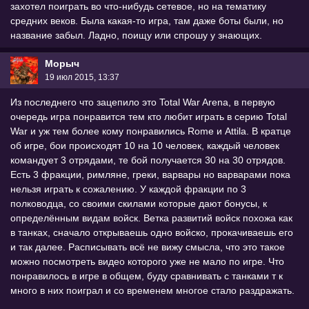
захотел поиграть во что-нибудь сетевое, но на тематику
средних веков. Была какая-то игра, там даже боты были, но
название забыл. Ладно, поищу или спрошу у знающих.
Морыч
19 июл 2015, 13:37
Из последнего что зацепило это Total War Arena, в первую
очередь игра понравится тем кто любит играть в серию Total
War и уж тем более кому понравились Rome и Attila. В кратце
об игре, бои происходят 10 на 10 человек, каждый человек
командует 3 отрядами, те бой получается 30 на 30 отрядов.
Есть 3 фракции, римляне, греки, варвары но варварами пока
нельзя играть к сожалению. У каждой фракции по 3
полководца, со своими скилами которые дают бонусы, к
определённым видам войск. Ветка развитий войск похожа как
в танках, сначало открываешь одно войско, прокачиваешь его
и так далее. Расписывать всё не вижу смысла, что это такое
можно посмотреть видео которого уже не мало по игре. Что
понравилось в игре в общем, буду сравнивать с танками т к
много в них поиграл и со временем многое стало раздражать.