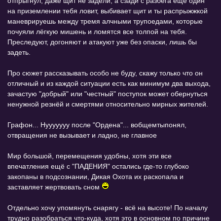
отпрыгнул, даже щит не задели, а сзади с разбега ещё один
на приземлении тебя ловит, выбивает щит и ты распрыжжкой
маневрируешь между тремя алчными трупоедами, которые
почуяли лёгкую мишень и ломятся все толпой на тебя.
Преследуют, догоняют и атакуют уже без опаски, лишь бы
задеть.
Про сюжет рассказывать особо не буду, скажу только что он
отличный и из каждой ситуации есть как минимум два выхода,
зачастую "добрый" или "честный" поступок может обернуться
ненужной резнёй и смертями относительно мирных жителей.
Графон... Нууууууу после "Ордена"... вобщемтыпонял,
отвращения не вызывает и ладно, не главное
Мир большой, перемещения удобны, хотя эти все
впечатления ещё с "ПАДЕНИЯ" остались где-то глубоко
закопаны в подсознании, Дикая Охота их раскопала и
заставляет жертвовать сном
Отдельно хочу упомянуть снарягу - всё на высоте! По началу
трудно разобраться что-куда, хотя это в основном по причине