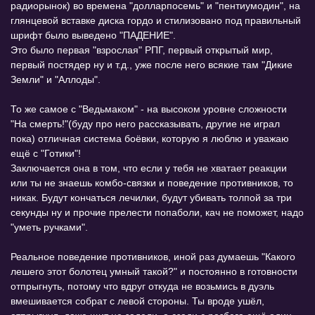
радиорынок) во времена "долларпосемь" и "пентиумодин", на
глянцевой вставке диска гордо и стилизовано под правильный
шрифт было выведено "ПАДЕНИЕ".
Это было первая "взрослая" РПГ, первый открытый мир,
первый постядер ну и т.д., уже после него всякие там "Дикие
Земли" и "Аллоды".
То же самое с "Ведьмаком" - на высоком уровне сложности
"На смерть!"(буду про него рассказывать, другие не играл
пока) отличная система боёвки, которую я люблю и уважаю
ещё с "Готики"!
Заключается она в том, что если у тебя не хватает реакции
или ты не знаешь комбо-связки и поведение противников, то
никак. Будут кончаться лечилки, будут убивать толпой за три
секунды ну и прочие прелести попаболи, кач не поможет, надо
"уметь ручками".
Реальное поведение противников, иной раз думаешь "Какого
лешего этот болотец умный такой?" и постоянно в готовности
отпрыгнуть, потому что вдруг откуда не возьмись в дуэль
вмешивается собрат с левой стороны. Ты вроде ушёл,