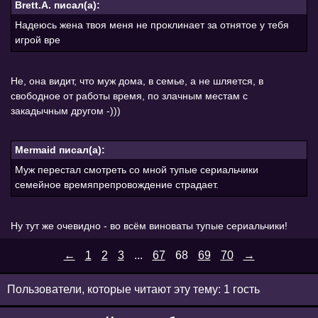
Brett.A. писал(а):
Надеюсь жена твоя меня не проклинает за отнятое у тебя
игрой вре
Не, она видит, что муж дома, в семье, а не шляется, в
свободное от работы время, по злачным местам с
закадычным другом -)))
Mermaid писал(а):
Муж перестал смотреть со мной тупые сериальчики
семейное времяпрепровождение страдает.
Ну тут же очевидно - во всём виноваты тупые сериальчики!
←
1
2
3
...
67
68
69
70
→
Пользователи, которые читают эту тему: 1 гость