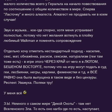
малого количества всего у Геральта на начало повествования
по соотношению с общим количеством в мире. Сперва
"Ласточку" и много алкагеста. Алкагест не продавать ни в коем
случае!
Звук и музыка... кое-где спорно, хотя меня устраивает
полностью, потому что нет желания воткнуть в плойку
любимый Walkman и поменять сопровождение
Отдельно хочу отметить нестандартный подход - насилие,
секс, мат, обнажёнка, расисм, сексизм, натурализм (геи там
тоже есть) - в игре этого ЧЕРЕЗ КРАЙ от чего я в ЛЮТОМ,
БЕШЕНОМ ВОСТОРГЕ, потому что на игру могут подать в суд
геи, лесбиянки, негры, карлики, феменистки и т.д. и ВСЁ
РАВНО она была выпущена в таком виде и без цензуры.
Респект. Уважуха. Поляки тру!
У меня всё
З.Ы. Немного о самом мире "Дикой Охоты" - там нет
Вселенского Зла. То есть оно кагбэ где-то есть, наступает,