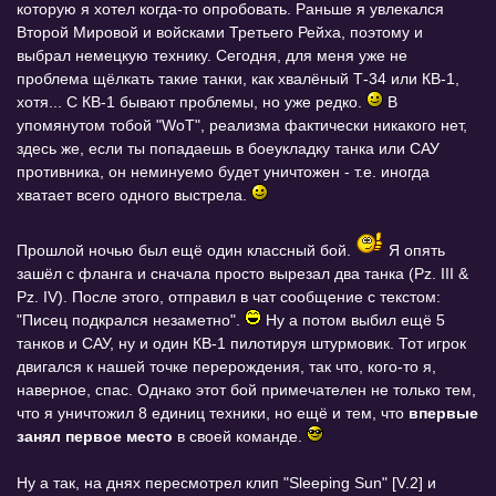
которую я хотел когда-то опробовать. Раньше я увлекался
Второй Мировой и войсками Третьего Рейха, поэтому и
выбрал немецкую технику. Сегодня, для меня уже не
проблема щёлкать такие танки, как хвалёный Т-34 или КВ-1,
хотя... С КВ-1 бывают проблемы, но уже редко.
В
упомянутом тобой "WoT", реализма фактически никакого нет,
здесь же, если ты попадаешь в боеукладку танка или САУ
противника, он неминуемо будет уничтожен - т.е. иногда
хватает всего одного выстрела.
Прошлой ночью был ещё один классный бой.
Я опять
зашёл с фланга и сначала просто вырезал два танка (Pz. III &
Pz. IV). После этого, отправил в чат сообщение с текстом:
"Писец подкрался незаметно".
Ну а потом выбил ещё 5
танков и САУ, ну и один КВ-1 пилотируя штурмовик. Тот игрок
двигался к нашей точке перерождения, так что, кого-то я,
наверное, спас. Однако этот бой примечателен не только тем,
что я уничтожил 8 единиц техники, но ещё и тем, что
впервые
занял первое место
в своей команде.
Ну а так, на днях пересмотрел клип "Sleeping Sun" [V.2] и