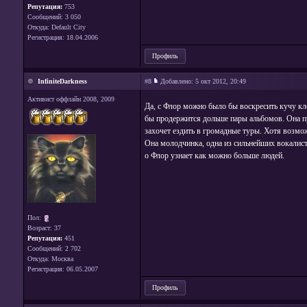
Репутация:
753
Сообщений: 3 050
Откуда: Default City
Регистрация: 18.04.2006
Профиль
InfiniteDarkness
#8
Добавлено:
5 окт 2012, 20:49
Активист оффлайн 2008, 2009
Да, с Флор можно было бы воскресить кучу клё
бы продержится дольше пары альбомов. Она пр
захочет ездить в громадные туры. Хотя возможн
Она молодчинка, одна из сильнейших вокалисток
о Флор узнает как можно больше людей.
Пол:
Возраст: 37
Репутация:
451
Сообщений: 2 702
Откуда: Москва
Регистрация: 06.05.2007
Профиль