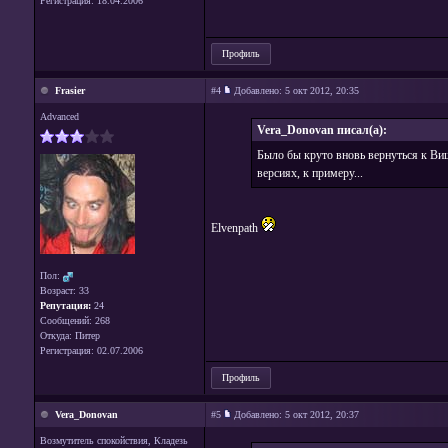
Регистрация: 18.04.2006
Профиль
Frasier
#4
Добавлено:
5 окт 2012, 20:35
Advanced
Vera_Donovan писал(а):
Было бы круто вновь вернуться к Ви
версиях, к примеру...
Elvenpath
Пол:
Возраст: 33
Репутация:
24
Сообщений: 268
Откуда: Питер
Регистрация: 02.07.2006
Профиль
Vera_Donovan
#5
Добавлено:
5 окт 2012, 20:37
Возмутитель спокойствия, Кладезь