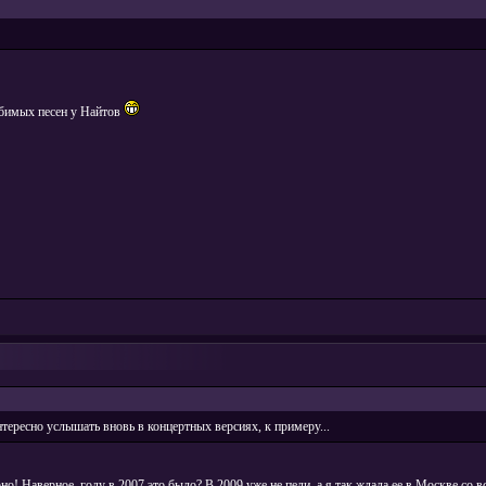
юбимых песен у Найтов
ересно услышать вновь в концертных версиях, к примеру...
рно! Наверное, году в 2007 это было? В 2009 уже не пели, а я так ждала ее в Москве со