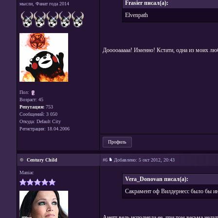
Frasier писал(а):
мысли, Фанат года 2014
Elvenpath
Дооооааааа! Именно! Кстати, одна из моих л
Пол:
Возраст: 45
Репутация:
753
Сообщений: 3 050
Откуда: Default City
Регистрация: 18.04.2006
Профиль
Century Child
#6
Добавлено:
5 окт 2012, 20:43
Maniac
Vera_Donovan писал(а):
Сакрамент оф Вилдернесс было бы инт
Анетт ведь исполняла ее, при том весьма неду