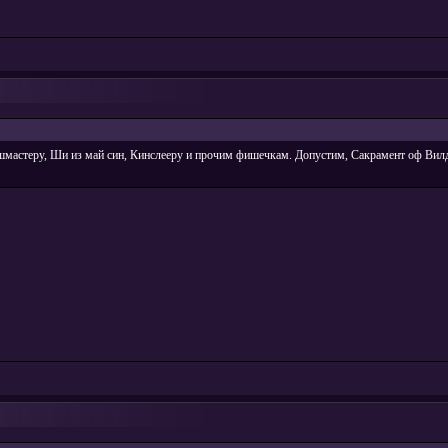
шмастеру, Ши из май син, Кинслееру и прочим фишечкам. Допустим, Сакрамент оф Вилд