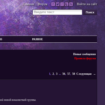
Главная
Форум
Войти на сайт
ВО
РАЗНОЕ
Новые сообщения
Правила форума
1,
2
,
3
...
56
,
57
,
58
Следующая →
ной
новой вокалисткой группы.