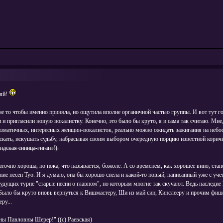
аяй!
 не то чтобы именно приняла, но ощутила вполне органичной частью группы. И вот тут го
и пригласили новую вокалистку. Конечно, это было бы круто, я и сама так считаю. Мне, 
матичных, интересных женщин-вокалисток, реально можно ожидать зажигания на небосв
искать, искушать судьбу, набрасывая своим выбором очередную порцию известной коричн
ндская синица-гигант!).
очно хороша, но пока, что называется, божоле. А со временем, как хорошее вино, стане
ие песен Туо. И я думаю, она бы хорошо спела и какой-то новый, написанный уже с уче
удущих турне "старые песни о главном", по которым многие так скучают. Ведь наследие 
 Было бы круто вновь вернуться к Вишмастеру, Ши из май син, Кинслееру и прочим фи
ру...
нны Павловны Шерер!" ((с) Раевская)