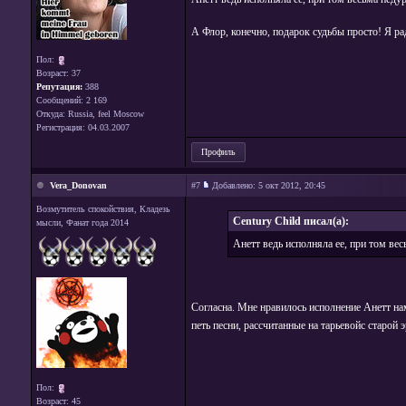
А Флор, конечно, подарок судьбы просто! Я рад
Пол:
Возраст: 37
Репутация:
388
Сообщений: 2 169
Откуда: Russia, feel Moscow
Регистрация: 04.03.2007
Профиль
Vera_Donovan
#7
Добавлено:
5 окт 2012, 20:45
Возмутитель спокойствия, Кладезь
Century Child писал(а):
мысли, Фанат года 2014
Анетт ведь исполняла ее, при том вес
Согласна. Мне нравилось исполнение Анетт нам
петь песни, рассчитанные на тарьевойс старой 
Пол:
Возраст: 45