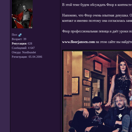
В этой теме будем обсуждать Флор в контекст
Напомню, что Флор очень опытная девушка. Он
контакт и именно поэтому она согласилась заня
Флор профессиональная певица и даёт уроки п
Пол:
Возраст: 39
www.floorjansen.com
на этом сайте вы найдёт
Репутация:
628
Сообщений: 4 647
Откуда: Nordbundet
Регистрация: 05.04.2006