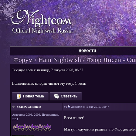
НОВОСТИ
Форум
/
Наш Nightwish
/ Флор Янсен - Our
Текущее время: пятница, 7 августа 2026, 06:57
Пользователи, которые читают эту тему: 1 гость
Новая тема
Ответить
ShadowWolfSmith
#1
Добавлено:
5 окт 2012, 19:47
Авторитет 2008, 2009, Просветитель
Всем привет!
2011
Мы тут подумали и решили, что Флор достойн