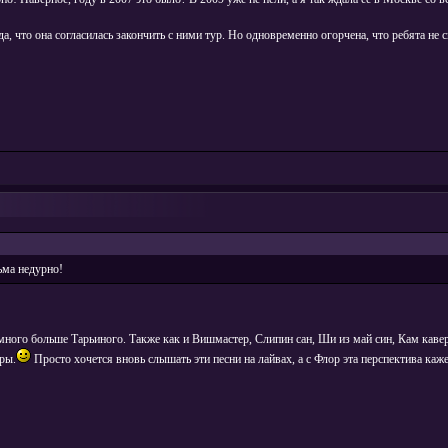
а, что она согласилась закончить с ними тур. Но одновременно огорчена, что ребята не 
ьма недурно!
ного больше Тарьиного. Также как и Вишмастер, Слипин сан, Ши из май син, Кам кавер 
эры.
Просто хочется вновь слышать эти песни на лайвах, а с Флор эта перспектива каже