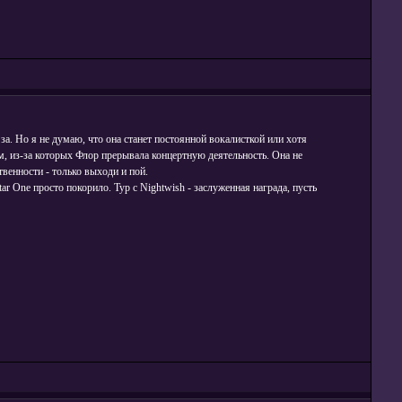
за. Но я не думаю, что она станет постоянной вокалисткой или хотя
, из-за которых Флор прерывала концертную деятельность. Она не
твенности - только выходи и пой.
r One просто покорило. Тур с Nightwish - заслуженная награда, пусть