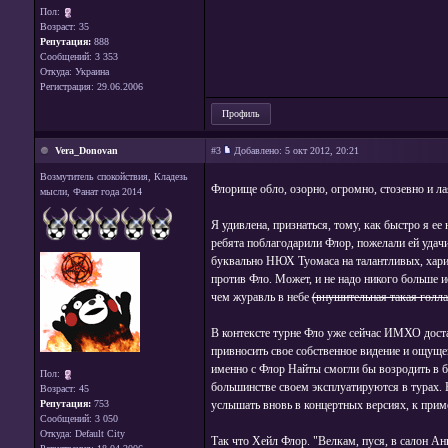
Пол:
Возраст: 35
Репутация:
888
Сообщений: 3 353
Откуда: Украина
Регистрация: 29.06.2006
Профиль
Vera_Donovan
#3
Добавлено:
5 окт 2012, 20:21
Возмутитель спокойствия, Кладезь
Флорище обло, озорно, огромно, стозевно и л
мысли, Фанат года 2014
Я удивлена, признаться, тому, как быстро я ее
ребята поблагодарили Флор, пожелали ей удачи 
буквально НЮХ Туомаса на талантливых, хариз
против Фло. Может, и не надо никого больше 
чем журавль в небе
(внушительная такая голла
В контексте турне Фло уже сейчас ИМХО достат
привносить свое собственное видение и ощущен
именно с Флор Найты смогли бы возродить в б
Пол:
большинстве своем эксплуатируются в турах.
Возраст: 45
Репутация:
753
услышать вновь в концертных версиях, к приме
Сообщений: 3 050
Откуда: Default City
Так что Хейл Флор. "Велкам, пуся, в салон А