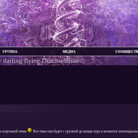
ГРУППА
МЕДИА
СООБЩЕСТ
 darling flying Dutchwoman
а отдельной темы
Всё-таки она будет с группой до конца тура и является
потенциаль