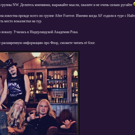
е группы NW. Делитесь мнениями, выражайте мысли, хвалите и не очень сильно ругайте
а известна прежде всего по группе After Forever. Именно когда AF ездили в туре с На
ть место вокалистки на тур.
о вокалу. Училась в Нидерландской Академии Рока.
е расширенную информацию про Флор, сможете читать её блог.