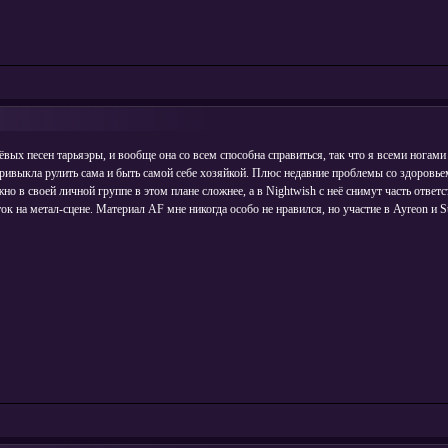
вых песен тарьяэры, и вообще она со всем способна справиться, так что я всеми ногами 
ивыкла рулить сама и быть самой себе хозяйкой. Плюс недавние проблемы со здоровьем
о в своей личной группе в этом плане сложнее, а в Nightwish с неё снимут часть ответс
 на метал-сцене. Материал AF мне никогда особо не нравился, но участие в Ayreon и Sta