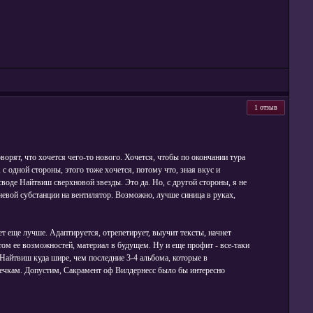
1 отзыв
ворят, что хочется чего-то нового. Хочется, чтобы по окончании тура
с одной стороны, этого тоже хочется, потому что, зная вкус и
оде Найтвиш сверхновой звезды. Это да. Но, с другой стороны, я не
евой субстанции на вентилятор. Возможно, лучше синица в руках,
т еще лучше. Адаптируется, отрепетирует, выучит тексты, начнет
том ее возможностей, материал в будущем. Ну и еще профит - все-таки
Найтвиш куда шире, чем последние 3-4 альбома, которые в
шечкам. Допустим, Сакрамент оф Вилдернесс было бы интересно