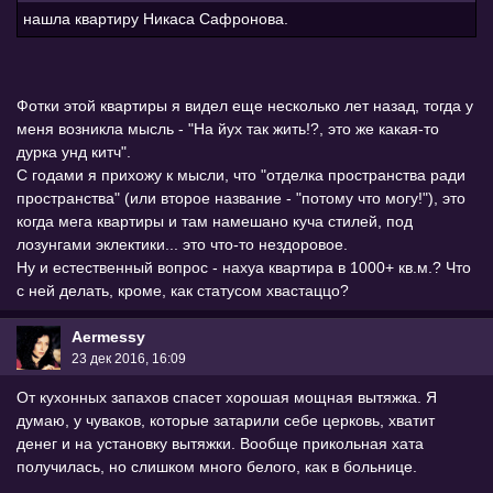
нашла квартиру Никаса Сафронова.
Фотки этой квартиры я видел еще несколько лет назад, тогда у
меня возникла мысль - "На йух так жить!?, это же какая-то
дурка унд китч".
С годами я прихожу к мысли, что "отделка пространства ради
пространства" (или второе название - "потому что могу!"), это
когда мега квартиры и там намешано куча стилей, под
лозунгами эклектики... это что-то нездоровое.
Ну и естественный вопрос - нахуа квартира в 1000+ кв.м.? Что
с ней делать, кроме, как статусом хвастаццо?
Aermessy
23 дек 2016, 16:09
От кухонных запахов спасет хорошая мощная вытяжка. Я
думаю, у чуваков, которые затарили себе церковь, хватит
денег и на установку вытяжки. Вообще прикольная хата
получилась, но слишком много белого, как в больнице.