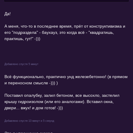
Да!
А меня, что-то в последнее время, прёт от конструктивизма и
его "подраздела" - баухауз, это когда всё - "квадратишь,
практишь, гут!" -)))
Добавлено спустя 5 минут
Всё функционально, практично унд железебетонно! (в прямом
и переносном смысле -))) )
Поставил опалубку, залил бетоном, все высохло, застелил
крышу гидроизолом (или его аналогами). Вставил окна,
двери... вжух! и дом готов! -)))
Добавлено спустя 13 минут и 5 секунд