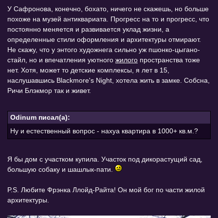
У Сафронова, конечно, бохато, ничего не скажешь, но больше
похоже на музей антиквариата. Прогресс на то и прогресс, что
постоянно меняется и развивается уклад жизни, а
определенные стили оформления и архитектуры отмирают.
Не скажу, что у энтого художнега сильно уж пшонко-цыгано-
стайл, но и впечатления уютного
жилого
пространства тоже
нет. Хотя, может то детские комплексы, я лет в 15,
наслушавшись Blackmore's Night, хотела жить в замке. Собсна,
Ричи Блэкмор так и живет.
Odinum писал(а):
Ну и естественный вопрос - нахуа квартира в 1000+ кв.м.?
Я бы дом с участком купила. Участок под дикорастущий сад,
большую собаку и шашлык-пати.
P.S. Любите Фрэнка Ллойд-Райта! Он мой бог по части жилой
архитектуры.