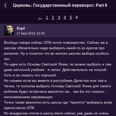
Церковь: Государственный переворот. Part II
←
1
2
3
4
5
6
Ergil
17 июл 2016, 01:04
Вообще говоря сейчас ОПК почти повсеместен. Сейчас же в
школах обязательно надо выбирать какой-то из курсов про
религию. Ну и понятно что во многих школах выбора особого
нет.
По идее есть Основы Светской Этики, их можно выбрать и там
даже неплохой учебник - я читал. Действительно не плохой.
Хоть и не сказать что хороший.
Но скажем если вы живете в республике Дагестан или там в
Чечне, то попытка выбрать Основы Светской Этики для своего
ребенка будет встречена вероятно хм... как бы это сказать...
непониманием окружающих.
Точно также вероятно есть школы где "принято" выбирать всем
единогласно ОПК.
Но внедрение попов в школу меня сейчас уже даже не очень