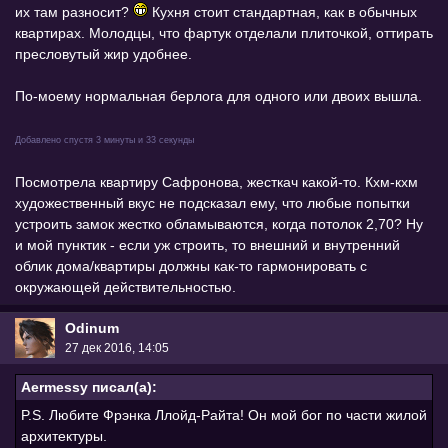
их там разносит?
Кухня стоит стандартная, как в обычных
квартирах. Молодцы, что фартук отделали плиточкой, оттирать
пресловутый жир удобнее.
По-моему нормальная берлога для одного или двоих вышла.
Добавлено спустя 3 минуты и 33 секунды
Посмотрела квартиру Сафронова, жесткач какой-то. Кхм-кхм
художественный вкус не подсказал ему, что любые попытки
устроить замок жестко обламываются, когда потолок 2,70? Ну
и мой пунктик - если уж строить, то внешний и внутренний
облик дома/квартиры должны как-то гармонировать с
окружающей действительностью.
Odinum
27 дек 2016, 14:05
Aermessy писал(а):
P.S. Любите Фрэнка Ллойд-Райта! Он мой бог по части жилой
архитектуры.