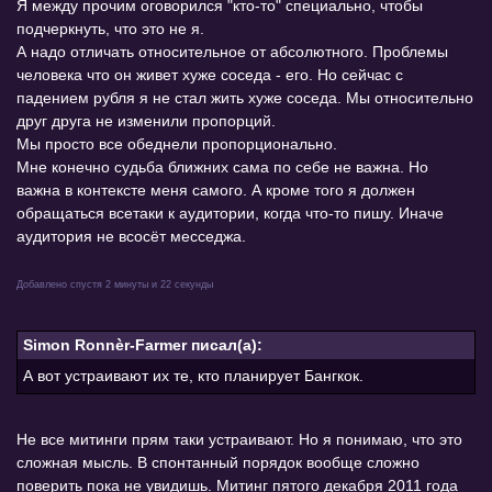
Я между прочим оговорился "кто-то" специально, чтобы
подчеркнуть, что это не я.
А надо отличать относительное от абсолютного. Проблемы
человека что он живет хуже соседа - его. Но сейчас с
падением рубля я не стал жить хуже соседа. Мы относительно
друг друга не изменили пропорций.
Мы просто все обеднели пропорционально.
Мне конечно судьба ближних сама по себе не важна. Но
важна в контексте меня самого. А кроме того я должен
обращаться всетаки к аудитории, когда что-то пишу. Иначе
аудитория не всосёт месседжа.
Добавлено спустя 2 минуты и 22 секунды
Simon Ronnèr-Farmer писал(а):
А вот устраивают их те, кто планирует Бангкок.
Не все митинги прям таки устраивают. Но я понимаю, что это
сложная мысль. В спонтанный порядок вообще сложно
поверить пока не увидишь. Митинг пятого декабря 2011 года