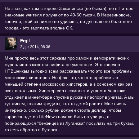
Не знаю, как там в городе Зажопинске (не бывал), но в Питере
знакомые учителя получают по 40-60 тысяч. В Нерезиновске,
конечно, этой зп никого не удивишь, но для нашего болотного
города - это зарплата вполне ОК.
Ergil
2 дек 2014, 08:36
Мне просто весь этот сарказм про хамон и демократических
журналистов кажется нифига не уместным. Это конечно
НТВшникам выгодно всем рассказывать что это все проблемы
московских хипстеров. Но факт тот, что это проблемы в
меньшей степени московских хипстеров, а в основном как раз
всех остальных. Хипстер сел в самолет и утром в Бангкоке
отдыхает в минет-баре спустив русский паспорт в унитаз. А мы
тут живем, платим кредиты, кто-то детей растит. Мне очень
интересно, сколько рублей должен стоить доллар, чтобы
корреспондетов LifeNews начали бить на улицах, а
побирающихся "беженцев из Луганска" посылать на три буквы,
то есть обратно в Луганск.