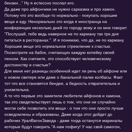
бензин..." Ну я естессно послал его.
Да даже про айфончики не нужно сарказма и про хамон.
Потому что это вообще-то нормально - покупать хорошие
вещи и еду. Ненормально это когда я иностранца на
конференции несколько дней по городу вожу и он мне говорит
"Послушай, тебе ведь наверное не по карману так три дня
питаться в ресторанах.". И я понимаю, что да, не по карману.
Хорошие вещи это нормальное стремление к счастью.
Посмотрите на бабок, считающих каждую копейку своей
пенсии. Как считаете, это способствует человеческому
достоинству и счастью?
Для меня нет разницы особенной идет ли речь об айфоне или
о новом свитере или даже о банальной палке колбасы. Факт
тот что все становятся бендее, а бедность отвратительна и
унизительна.
А то что первые это заметили любители айфонов и хамона,
так это свидетельствует лишь о том, что они не случайно
могли себе позволить эти вещи - о том что они просто лучше
осведомлены и образованы. Даже когда этот дойдет до
рабочих УралВагонЗавода - даже тогда останутся мариналы
которые будут говорить "А нам пофигу! У нас свой самогон,