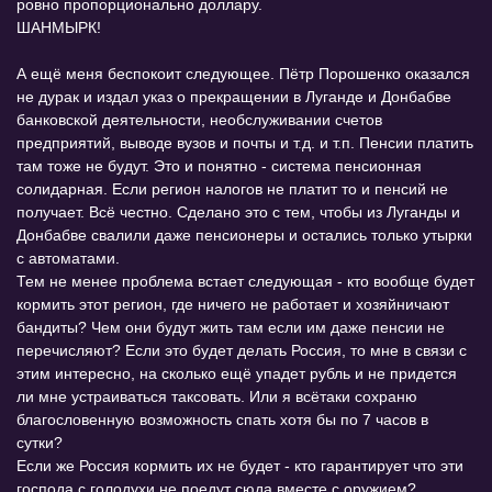
ровно пропорционально доллару.
ШАНМЫРК!
А ещё меня беспокоит следующее. Пётр Порошенко оказался
не дурак и издал указ о прекращении в Луганде и Донбабве
банковской деятельности, необслуживании счетов
предприятий, выводе вузов и почты и т.д. и т.п. Пенсии платить
там тоже не будут. Это и понятно - система пенсионная
солидарная. Если регион налогов не платит то и пенсий не
получает. Всё честно. Сделано это с тем, чтобы из Луганды и
Донбабве свалили даже пенсионеры и остались только утырки
с автоматами.
Тем не менее проблема встает следующая - кто вообще будет
кормить этот регион, где ничего не работает и хозяйничают
бандиты? Чем они будут жить там если им даже пенсии не
перечисляют? Если это будет делать Россия, то мне в связи с
этим интересно, на сколько ещё упадет рубль и не придется
ли мне устраиваться таксовать. Или я всётаки сохраню
благословенную возможность спать хотя бы по 7 часов в
сутки?
Если же Россия кормить их не будет - кто гарантирует что эти
господа с голодухи не поедут сюда вместе с оружием?