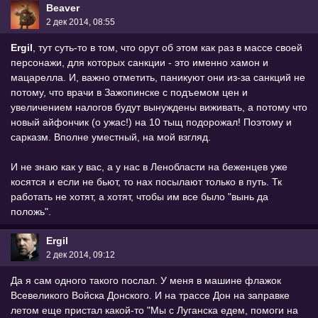
Beaver
2 дек 2014, 08:55
Ergil
, тут суть-то в том, что орут об этом как раз в массе своей
персонажи, для которых санкции - это именно хамон и
мацарелла. И, важно отметить, паникуют они из-за санкций не
потому, что врачи в Зажопинске с подъемом цен и
увеличением налогов будут вынуждены виживать, а потому что
новый айфончик (о ужас!) на 10 тыщ подорожал! Поэтому и
сарказм. Вполне уместный, на мой взгляд.
И не знаю как у вас, а у нас в Ленобласти на беженцев уже
косятся и если не бьют, то нах посылают только в путь. Тк
работать не хотят, а хотят, чтобы им все было "вынь да
положь".
Ergil
2 дек 2014, 09:12
Да я сам одного такого послал. У меня в машине флажок
Всевеликого Войска Донского. И на трассе Дон на заправке
летом еще пристал какой-то "Мы с Луганска едем, помоги на