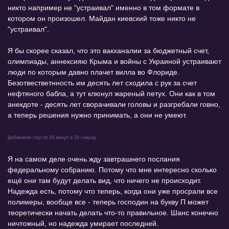
никто например не "устраивал" именно в том формате в
котором он произошел. Майдан киевский тоже никто не
"устраивал".
Я бы скорее сказал, что это вакханалии за бюджетный счет,
олимпиады, аннексияю Крыма и войны с Украиной устраивают
люди по которым давно плачет вилла во Флориде.
Безотвестветнность им десять лет сходила с рук за счет
нефтяного бабла, а тут клюнул жареный петух. Они как в том
анекдоте - десять лет сворачивали головы и разгребали говно,
а теперь решения нужно принимать, а они не умеют.
Добавлено спустя 16 минут и 20 секунд
Я на самом деле очень жду завтрашнего послания
федеральному собранию. Потому что мне интересно сколько
ещё они там будут делать вид, что ничего не происходит.
Надежда есть, потому что теперь, когда они уже просрали все
полимеры, вообще все - теперь господин на букву П может
теоретически начать делать что-то правильное. Шанс конечно
ничтожный, но надежда умирает последней.