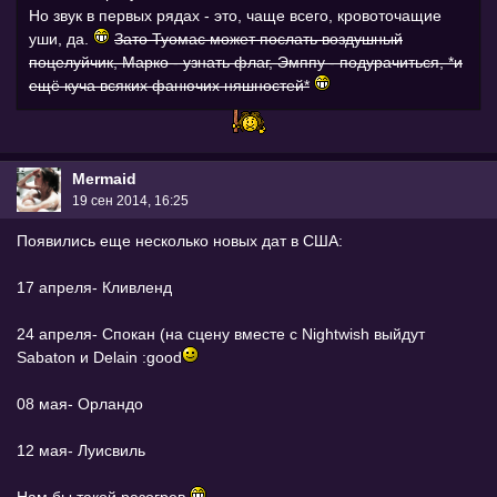
Но звук в первых рядах - это, чаще всего, кровоточащие
уши, да.
Зато Туомас может послать воздушный
поцелуйчик, Марко - узнать флаг, Эмппу - подурачиться, *и
ещё куча всяких фанючих няшностей*
Mermaid
19 сен 2014, 16:25
Появились еще несколько новых дат в США:
17 апреля- Кливленд
24 апреля- Спокан (на сцену вместе с Nightwish выйдут
Sabaton и Delain :good
08 мая- Орландо
12 мая- Луисвиль
Нам бы такой разогрев