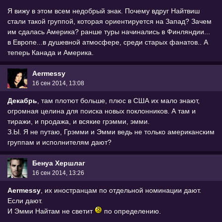
Я вижу в этом всем недобрый знак. Почему вдруг Найтвиш
стали такой группой, которая ориентируется на Запад? Зачем
им сдалась Америка? ранше туры начинались в Финляндии...
в Европе...в душевной атмосфере, среди старых фанатов.. А
теперь Канада и Америка.
Aermessy
16 сен 2014, 13:08
Декабрь
, там плотют больше, плюс в США их мало знают,
огромная целина для поиска новых поклонников. А там и
тиражи, и продажа, и всякие грэмми, эмми.
З.Ы. Я не путаю, Грэмми и Эмми ведь не только американским
группам и исполнителям дают?
Бенуа Хершлаг
16 сен 2014, 13:26
Aermessy
, их иностранцам по отдельной номинации дают.
Если дают.
И Эмми Найтам не светит
по определению.