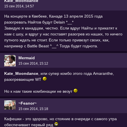
Kate_Moondance
15 сен 2014, 14:57
На концерте в Квебеке, Канаде 13 апреля 2015 года
разогревать Найтов будут Delain *__*
Завидую я канадцам, честно. Если вдруг Найты и прикатят к
нам с шоу, и вдруг у нас поставят разогрев из наших, то ничего
путного ждать не стоит. Если только привезут своих, как,
например с Battle Beast ^__^ Тогда будет годнота.
Mermaid
15 сен 2014, 15:12
Kate_Moondance
, или супер комбо этого года Amaranthe,
разогревающие WT
Но к нам такие комбинации не везут
~Feanor~
15 сен 2014, 15:18
Кафешки - это здорово, но стояние в очереди с самого утра
обеспечивает первый ряд