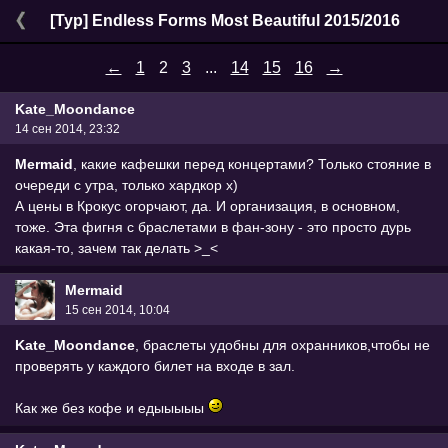
[Тур] Endless Forms Most Beautiful 2015/2016
←
1
2
3
...
14
15
16
→
Kate_Moondance
14 сен 2014, 23:32
Mermaid
, какие кафешки перед концертами? Только стояние в
очереди с утра, только хардкор х)
А цены в Крокус огорчают, да. И организация, в основном,
тоже. Эта фигня с браслетами в фан-зону - это просто дурь
какая-то, зачем так делать >_<
Mermaid
15 сен 2014, 10:04
Kate_Moondance
, браслеты удобны для охранников,чтобы не
проверять у каждого билет на входе в зал.
Как же без кофе и едыыыыы