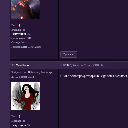
Пол:
Возраст: 35
Репутация:
250
Сообщений: 946
Откуда: Нск
Регистрация: 01.04.2009
Профиль
Metaldoom
#382
Добавлено:
26 мая 2009, 02:48
Бабушка пол-Найткома, Молодцa
Снова тема про фотоархив Nightwish залипает
2010, Творец 2014
Пол:
Возраст: 38
Репутация:
468