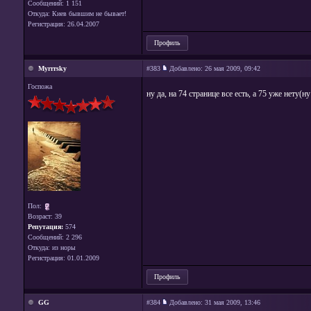
Сообщений: 1 151
Откуда: Киев бывшим не бывает!
Регистрация: 26.04.2007
Профиль
Myrrrsky
#383
Добавлено:
26 мая 2009, 09:42
Госпожа
ну да, на 74 странице все есть, а 75 уже нету(
Пол:
Возраст: 39
Репутация:
574
Сообщений: 2 296
Откуда: из норы
Регистрация: 01.01.2009
Профиль
GG
#384
Добавлено:
31 мая 2009, 13:46