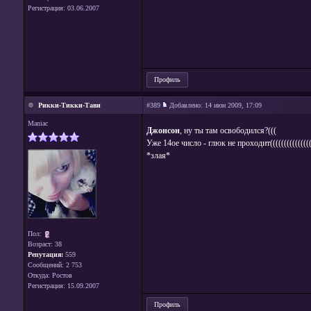
Регистрация: 03.06.2007
Профиль
Рикки-Тикки-Тави
#389
Добавлено:
14 июн 2009, 17:09
Maniac
Джонсон
, ну ты там освободился?(((
Уже 14ое число - глюк не проходит((((((((((((((((
*злая*
Пол:
Возраст: 38
Репутация:
559
Сообщений: 2 753
Откуда: Ростов
Регистрация: 15.09.2007
Профиль