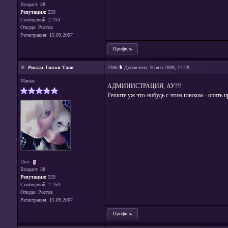
Возраст: 38
Репутация:
559
Сообщений: 2 753
Откуда: Ростов
Регистрация: 15.09.2007
Профиль
Рикки-Тикки-Тави
#386
Добавлено:
9 июн 2009, 12:28
Maniac
АДМИНИСТРАЦИЯ, АУ!!!
Решите уж что-нибудь с этим глюком - опять п
Пол:
Возраст: 38
Репутация:
559
Сообщений: 2 753
Откуда: Ростов
Регистрация: 15.09.2007
Профиль