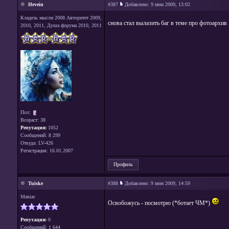
Hevein
#387
Добавлено:
9 июн 2009, 13:02
Кладезь мысли 2008 Авторитет 2009,
снова стал вылазить баг в теме про фотоархив
2010, 2011, Душа форума 2010, 2011
Пол:
Возраст: 38
Репутация:
1052
Сообщений: 8 299
Откуда: LV-426
Регистрация: 16.01.2007
Профиль
Tuiske
#388
Добавлено:
9 июн 2009, 14:59
Maniac
Освобожусь - посмотрю (*ботает ЧМ*)
Репутация:
0
Сообщений: 1 644