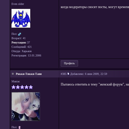
Even older
когда модераторы сносят посты, могут времен
Пол:
Возраст: 41
Репутация:
37
Сообщений: 421
Откуда: Харьков
Регистрация: 13.01.2006
Профиль
Рикки-Тикки-Тави
#385
Добавлено:
6 июн 2009, 22:59
Maniac
Пытаюсь ответить в тему "женский форум", на
Пол: