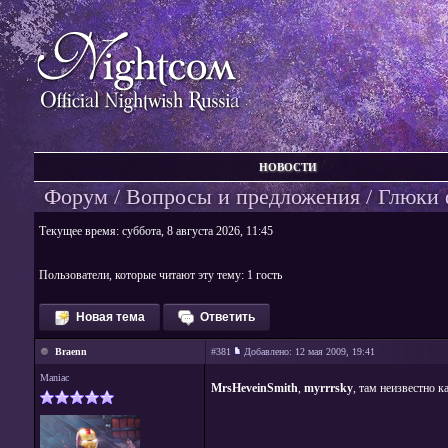
НОВОСТИ
Форум
/
Вопросы и предложения
/ Глюки
Текущее время: суббота, 8 августа 2026, 11:45
Пользователи, которые читают эту тему: 1 гость
Новая тема
Ответить
Braenn
#381
Добавлено:
12 мая 2009, 19:41
Maniac
MrsHeveinSmith
,
myrrrsky
, там неизвестно к