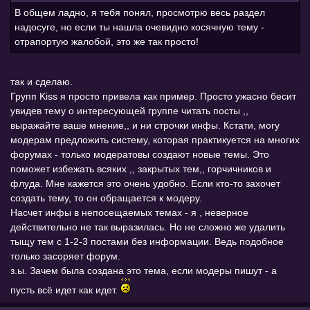
В общем ладно, я тебя понял, просмотрю весь раздел
надосуге, но если ты нашла очевидно косячную тему -
отрапортую жалобой, это же так просто!
так и сделаю.
Групп Kiss я просто привела как пример. Просто ужасно бесит
увидев тему о интересующей группе читать посты ,,
выражайте ваше мнение,, и ни строчки инфы. Кстати, могу
модерам предложить систему, которая практикуется на многих
форумах - только модератовы создают новые темы. Это
поможет избежать всяких ,, закрытых тем,, горчичников и
флуда. Мне кажется это очень удобно. Если кто-то захочет
создать тему, то он обращается к модеру.
Насчет инфы в непосещаемых темах - я , неверное
действительно не так выразилась. Но не сложно же удалить
тыщу тем с 1-2-3 постами без информации. Ведь подобное
только засоряет форум.
з.ы. Зачем была создана это тема, если модеры пишут - а
пусть всё идет как идет.