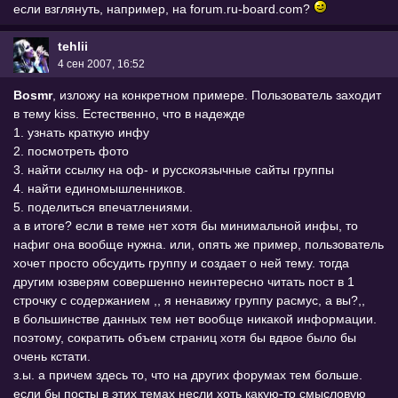
если взглянуть, например, на forum.ru-board.com?
tehlii
4 сен 2007, 16:52
Bosmr
, изложу на конкретном примере. Пользователь заходит
в тему kiss. Естественно, что в надежде
1. узнать краткую инфу
2. посмотреть фото
3. найти ссылку на оф- и русскоязычные сайты группы
4. найти единомышленников.
5. поделиться впечатлениями.
а в итоге? если в теме нет хотя бы минимальной инфы, то
нафиг она вообще нужна. или, опять же пример, пользователь
хочет просто обсудить группу и создает о ней тему. тогда
другим юзверям совершенно неинтересно читать пост в 1
строчку с содержанием ,, я ненавижу группу расмус, а вы?,,
в большинстве данных тем нет вообще никакой информации.
поэтому, сократить объем страниц хотя бы вдвое было бы
очень кстати.
з.ы. а причем здесь то, что на других форумах тем больше.
если бы посты в этих темах несли хоть какую-то смысловую