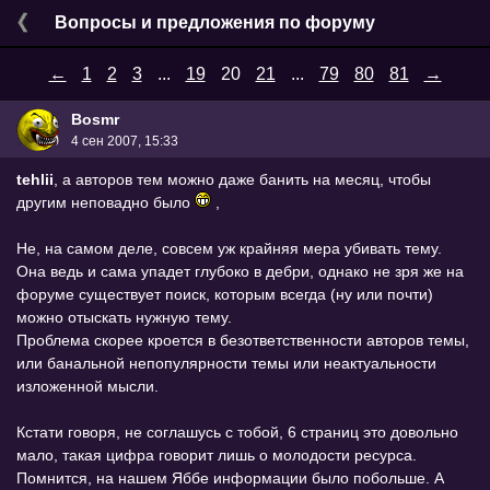
Вопросы и предложения по форуму
←
1
2
3
...
19
20
21
...
79
80
81
→
Bоsmr
4 сен 2007, 15:33
tehlii
, а авторов тем можно даже банить на месяц, чтобы
другим неповадно было
,
Не, на самом деле, совсем уж крайняя мера убивать тему.
Она ведь и сама упадет глубоко в дебри, однако не зря же на
форуме существует поиск, которым всегда (ну или почти)
можно отыскать нужную тему.
Проблема скорее кроется в безответственности авторов темы,
или банальной непопулярности темы или неактуальности
изложенной мысли.
Кстати говоря, не соглашусь с тобой, 6 страниц это довольно
мало, такая цифра говорит лишь о молодости ресурса.
Помнится, на нашем Яббе информации было побольше. А