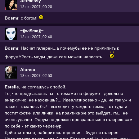
Aermessy
13 окт 2007, 00:20
Bosmr
, с богом!
~§wi$ma§~
13 окт 2007, 02:40
Bosmr
, Насчет галереи...а почемубы ее не прилипить к
форумУ?есть моды..даже сам можеш написать.....
Alonso
13 окт 2007, 02:53
Estelle
, не соглашусь с тобой.
То, что предлагаешь ты - с темами на форуме - довольно
анархично, не находишь?... Идеализировано - да, не так уж и
плохо - казалось бы! - выглядит: у каждого темка, тот туда и
постит фотки или линки; на практике же это выйдет.. гм... не
очень удачно. Форум не должен превращаться в галерею сам
по себе - эт как-то черезчур.
Действительно, наберитесь терпения - будет и галерея.
Надо просто понять, что Димка-Босмор одЫн. И у него, как и