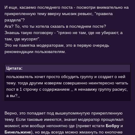
И еще, касаемо последнего поста - посмотри внимательно на
прикрепленную тему вверху мьюзик ревьюс, "правила
раздела"?
Ага? То, что ты хотела сказать в последнем посте?
Знаешь такую поговорку - "грязно не там, где не убирают, а
там, где мусорят".
Это не памятка модераторам, это в первую очередь
рекомендации пользователям.
Цитата:
пользователь хочет просто обсудить группу и создает о ней
тему. тогда другим юзверям совершенно неинтересно читать
пост в 1 строчку с содержанием ,, я ненавижу группу расмус,
а вы?,,
Верно, это попадает под вышеупомянутую прикрепленную
тему. Если таковые имеются, значит модератор прощелкал
момент, или вообще непонятно где (привет кстати
Бобру
и
Бинельжине
), но ведь всегда можно жмакнуть по кнопочке