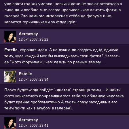
уже почти год как умерла, новички даже не знают аксакалов в
лицо да и вообще мне всегда нравилось комментить фотки в
галерее.Это намного интереснее стёба на форуме и не
карается горчишниками за флуд :grin:
Aermessy
12 окт 2007, 23:22
Estelle
, хорошая идея. А не лучше ли создать одну, единую
тему, куда каждый мог бы выкладывать свои фотки? Назвать
ее "Фото форумчан", чем лазить по разным темам...
Estelle
12 окт 2007, 23:34
Плохо будет,когда пойдёт "-дцатая" страница темы... И найти
фото конкретного понравившегося тебе по общению человека
будет крайне проблематично.А так ты сразу заходишь в его
тему(почти как в альбом в галерее).
Aermessy
12 окт 2007, 23:41