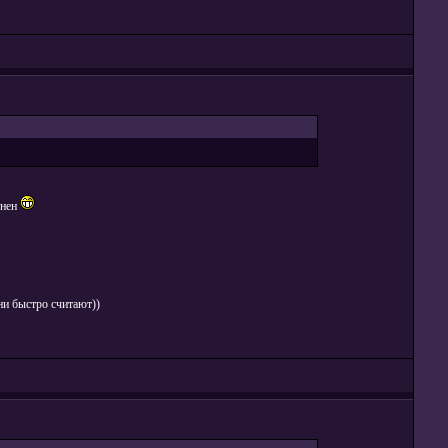
онен
они быстро считают))