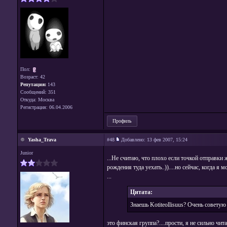
Пол:
Возраст: 42
Репутация:
143
Сообщений: 351
Откуда: Москва
Регистрация: 06.04.2006
Профиль
Yasha_Trava
#48
Добавлено:
13 фев 2007, 15:24
Junior
...Не считаю, что плохо если точкой отправки 
рождения туда уехать..))....но сейчас, когда я
...
Цитата:
Знаешь Kotiteollisuus? Очень советую
это финская группа?....прости, я не сильно чи