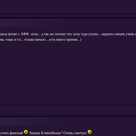
ала песню с АФФ...воть....а так же потому что хочу туда уехать....надеюсь начать учить к
 чзык и т.п....только начало....есть много причин...)
а учить финский
Знаешь Kotiteollisuus? Очень советую