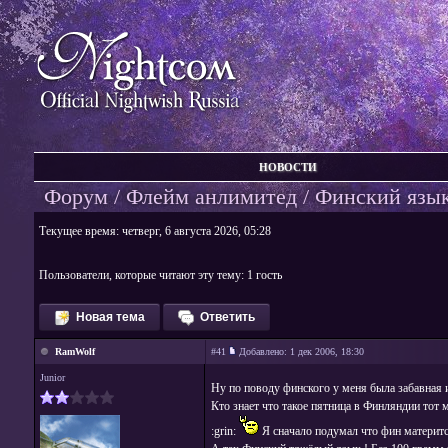
НОВОСТИ
Форум
/
Флейм анлимитед
/ Финский язы
Текущее время: четверг, 6 августа 2026, 05:28
Пользователи, которые читают эту тему: 1 гость
Новая тема
Ответить
RamWolf
#41
Добавлено:
1 дек 2006, 18:30
Junior
Ну по поводу финского у меня была забавная и
Кто знает что такое пятница в Финляндии тот
:grin:
Я сначало подумал что фин матерится