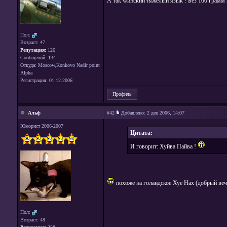
А так Финский тяжёлый язык ! Без 100 грамм не
Пол:
Возраст: 47
Репутация:
126
Сообщений: 134
Откуда: Moscow,Konkovo Nadir point
Alpha
Регистрация: 01.12.2006
Профиль
Альф
#42
Добавлено:
2 дек 2006, 14:07
Юморист 2006-2007
Цитата:
И говорит: Хуйва Пайва !
похоже на голандское Хуе Нах (добрый вече
Пол:
Возраст: 48