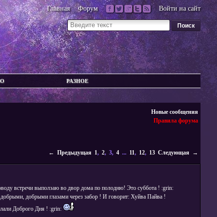
Главная
Форум
Войти на сайт
ВО
РАЗНОЕ
Новые сообщения
Правила форума
← Предыдущая
1
,
2
, 3,
4
...
11
,
12
,
13
Следующая →
воду встречи выползаю во двор дома по полодню! Это суббота ! :grin:
добрыми, добрыми глазами через забор ! И говорит: Хуйва Пайва !
лали Доброго Дня ! :grin: