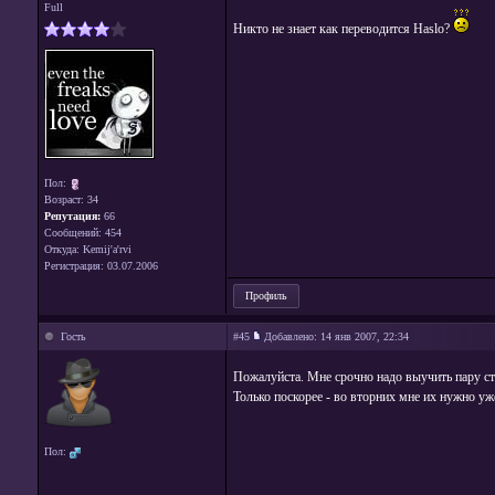
Full
Никто не знает как переводится Haslo?
Пол:
Возраст: 34
Репутация:
66
Сообщений: 454
Откуда: Kemij'a'rvi
Регистрация: 03.07.2006
Профиль
Гость
#45
Добавлено:
14 янв 2007, 22:34
Пожалуйста. Мне срочно надо выучить пару с
Только поскорее - во вторних мне их нужно уже
Пол: