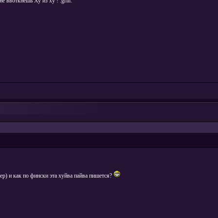
 ввоткнёшь Ху из ху ! :grin:
р) и как по фински эта хуйва пайва пишется?