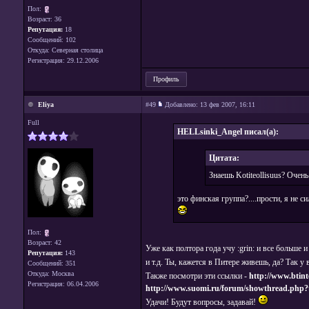
Пол:
Возраст: 36
Репутация:
18
Сообщений: 102
Откуда: Северная столица
Регистрация: 29.12.2006
Профиль
Eliya
#49
Добавлено:
13 фев 2007, 16:11
Full
HELLsinki_Angel писал(а):
Цитата:
Знаешь Kotiteollisuus? Очен
это финская группа?....прости, я не с
Пол:
Возраст: 42
Уже как полтора года учу :grin: и все больше
Репутация:
143
и т.д. Ты, кажется в Питере живешь, да? Так у
Сообщений: 351
Откуда: Москва
Также посмотри эти ссылки -
http://www.btint
Регистрация: 06.04.2006
http://www.suomi.ru/forum/showthread.php?
Удачи! Будут вопросы, задавай!