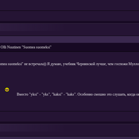
Olli Nuutinen "Suomea suomeksi"
omea suomeksi" не встречала)) Я думаю, учебник Чернявской лучше, чем госпожи Мулл
Вместо "yksi" - "yks", "kaksi" - "kaks". Особенно смешно это слушать, когда 