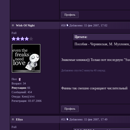
Профиль
Wish Of Night
#50
Добавлено:
15 фев 2007, 17:02
Full
Цитата:
Пособия - Чернявская, М. Муллонен, 
Знакомые книжки)) Только вот последную "Su
Добавлено спустя 2 минуты 40 секунд:
Пол:
Возраст: 34
Репутация:
66
Финны так смешно сокращают числительный
Сообщений: 454
Откуда: Kemij'a'rvi
Регистрация: 03.07.2006
Профиль
Eliya
#51
Добавлено:
15 фев 2007, 17:49
Full