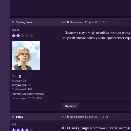
Yasha_Trava
#46
Добавлено:
12 фев 2007, 16:10
Junior
....Захотела выучить финский как только послуш
не целый список почему меня привелекает страна,
Пол:
Возраст: 36
Репутация:
18
Сообщений: 102
Откуда: Северная столица
Регистрация: 29.12.2006
Профиль
Eliya
#47
Добавлено:
13 фев 2007, 11:21
Full
HELLsinki_Angel
я вот тоже с песни захотел