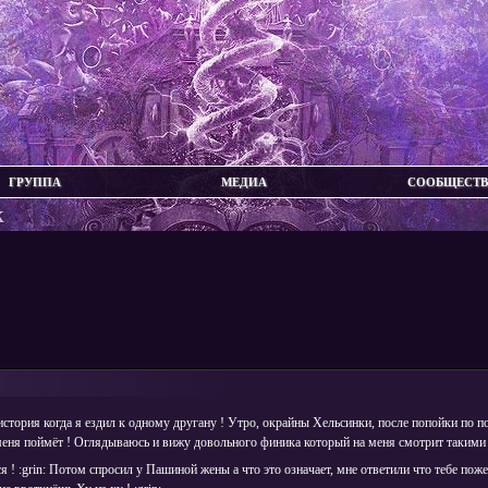
ГРУППА
МЕДИА
СООБЩЕСТ
к
стория когда я ездил к одному другану ! Утро, окрайны Хельсинки, после попойки по по
 меня поймёт ! Оглядываюсь и вижу довольного финика который на меня смотрит такими 
 ! :grin: Потом спросил у Пашиной жены а что это означает, мне ответили что тебе поже