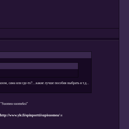
ом, сама или где-то?....какие лучше пособия выбрать и т.д...
n "Suomea suomeksi"
http://www.yle.fi/opinportti/supisuomea/
и