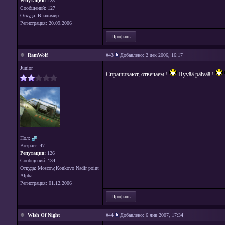
Репутация:
228
Сообщений: 127
Откуда: Владимир
Регистрация: 20.09.2006
Профиль
RamWolf
#43
Добавлено:
2 дек 2006, 16:17
Junior
Спрашивают, отвечаем !
Hyvää päivää !
Пол:
Возраст: 47
Репутация:
126
Сообщений: 134
Откуда: Moscow,Konkovo Nadir point
Alpha
Регистрация: 01.12.2006
Профиль
Wish Of Night
#44
Добавлено:
6 янв 2007, 17:34