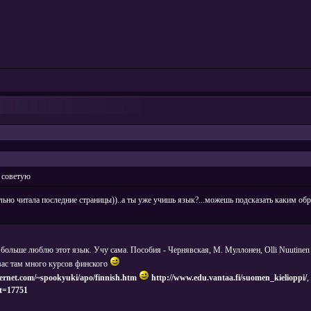
ь советую
ильно читала последние страницы))..а ты уже учишь язык?...можешь подсказать каким образ
 и больше люблю этот язык. Учу сама. Пособия - Чернявская, М. Муллонен, Olli Nuutine
 вас там много курсов финского
ernet.com/~spookyuki/apo/finnish.htm
http://www.edu.vantaa.fi/suomen_kielioppi/
,
t=17751