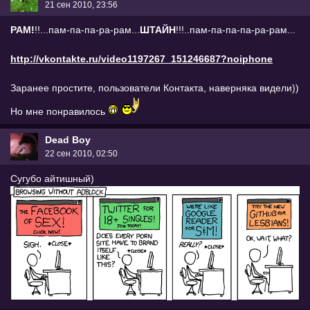
21 сен 2010, 23:56
РАМ!
!!...пам-па-па-ра-рам...
ШТАЙН
!!!..пам-па-па-па-ра-рам...
http://vkontakte.ru/video1197267_151246687?noiphone
Заранее простите, пользователи Контакта, наверняка видели))
Но мне понравилось
Dead Boy
22 сен 2010, 02:50
Сугубо айтишный)