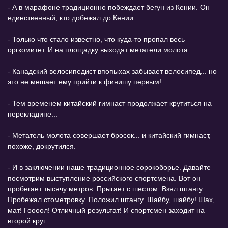
- А в марафоне традиционно побеждает бегун из Кении. Он
единственный, кто добежал до Кении.
- Только что стало известно, что куда-то пропал весь
оргкомитет. И на площадку выходят метатели молота.
- Канадский велосипедист впопыхах забывает велосипед... но
это не мешает ему прийти к финишу первым!
- Тем временем китайский гимнаст продолжает крутиться на
перекладине...
- Метатель молота совершает бросок... и китайский гимнаст,
похоже, докрутился.
- И в заключении наше традиционное сорокоборье. Давайте
посмотрим выступление российского спортсмена. Вот он
пробегает тысячу метров. Прыгает с шестом. Взял штангу.
Пробежал стометровку. Положил штангу. Шайбу, шайбу! Шах,
мат! Гоооол! Отличный результат! И спортсмен заходит на
второй круг......