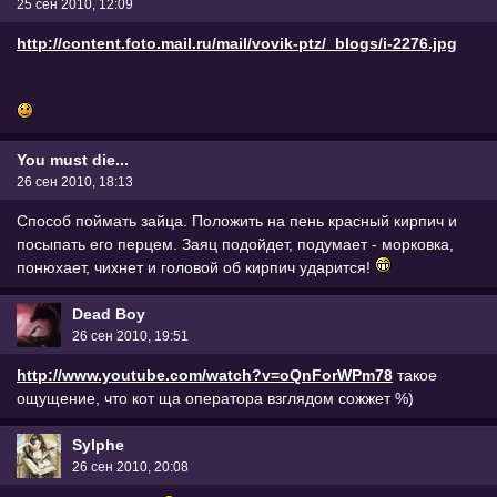
25 сен 2010, 12:09
http://content.foto.mail.ru/mail/vovik-ptz/_blogs/i-2276.jpg
You must die...
26 сен 2010, 18:13
Способ поймать зайца. Положить на пень красный кирпич и
посыпать его перцем. Заяц подойдет, подумает - морковка,
понюхает, чихнет и головой об кирпич ударится!
Dead Boy
26 сен 2010, 19:51
http://www.youtube.com/watch?v=oQnForWPm78
такое
ощущение, что кот ща оператора взглядом сожжет %)
Sylphe
26 сен 2010, 20:08