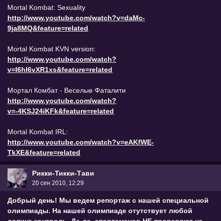
Mortal Kombat: Sexuality
http://www.youtube.com/watch?v=daMc-
9ja8MQ&feature=related
Mortal Kombat KVN version:
http://www.youtube.com/watch?
v=I6hI6vXR1xs&feature=related
Мортал Комбат - Веселые Фаталити
http://www.youtube.com/watch?
v=-4KSJ24iKFk&feature=related
Mortal Kombat IRL:
http://www.youtube.com/watch?v=eAKfWE-
TkXE&feature=related
Рикки-Тикки-Тави
20 сен 2010, 12:29
Добрый день! Мы ведем репортаж с нашей специальной
олимпиады. На нашей олимпиаде отутствует любой