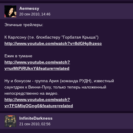
Aermessy
20 сен 2010, 14:46
Эпичные трейлеры:
К Карлсону (т.е. блокбастеру "Горбатая Крыша")
http://www.youtube.com/watch?v=8dGHglhzesc
Ежик в тумане
http://www.youtube.com/watch?
v=urMtPiRUknY&feature=related
Ну и бонусом - группа Ария (команда РУДН), известный
саунтдрек к Винни-Пуху, только теперь наложенный
непосредственно на видео.
http://www.youtube.com/watch?
v=TFGMIqOGng0&feature=related
InfiniteDarkness
21 сен 2010, 02:56