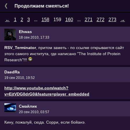
Продолжаем смеяться!
←
1
2
3
...
158
159
160
...
271
272
273
→
Ehwas
18 сен 2010, 17:33
RSV_Terminator
, притом заметь - по ссылке открывается сайт
этого самого института, где написано "The Institute of Protein
Research"!!!
DaedRa
19 сен 2010, 19:52
http://www.youtube.com/watch?
v=EjtVDG0drG0&feature=player_embedded
Смайлик
20 сен 2010, 03:57
Кину, пожалуй, сюда. Сорри, если бойанэ.