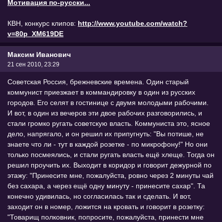
Мотивация по-русски...
КВН, конкурс клипов:
http://www.youtube.com/watch?
v=80p_XM619DE
Максим Иванович
21 сен 2010, 23:29
Советская Россия, брежневские времена. Один старый
коммунист приезжает в коммандировку в один из русских
городов. Его селят в гостинице с двумя молодыми рабочими.
И вот, в один из вечеров эти двое рабочих разговорились, и
стали громко ругать советскую власть. Коммуниста это, ясное
дело, напрягало, и он решил их припугнуть: "Вы потише, не
знаете что ли - тут в каждой розетке - по микрофону!" Но они
только посмеялись, и стали ругать власть ещё хлеще. Тогда он
решил проучить их. Выходит в коридор и говорит дежурной по
этажу: "Принесите мне, пожалуйста, ровно через 2 минуты чай
без сахара, а через ещё одну минуту - принесите сахар". Та
конечно удивилась, но согласилась так и сделать. И вот,
заходит он в номер, ложится на кровать и говорит в розетку:
"Товарищ полковник, попросите, пожалуйста, принести мне