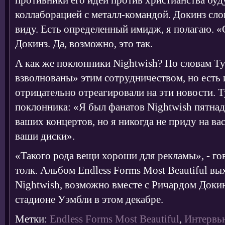
противники его идей против христианства бу
коллаборацией с металл-командой. Докинз слов
виду. Есть определенный имидж, я полагаю. «
Докинз. Да, возможно, это так.
А как же поклонники Nightwish? По словам Т
взволнованы» этим сотрудничеством, но есть 
отрицательно отреагировали на эти новости. 
поклонника: «Я был фанатов Nightwish пятнадц
ваших концертов, но я никогда не приду на вас
ваши диски».
«Такого рода вещи хороши для рекламы», - гов
толк. Альбом Endless Forms Most Beautiful вы
Nightwish, возможно вместе с Ричардом Докин
стадионе Уэмбли в этом декабре.
Метки:
Endless Forms Most Beautiful
,
Интервь