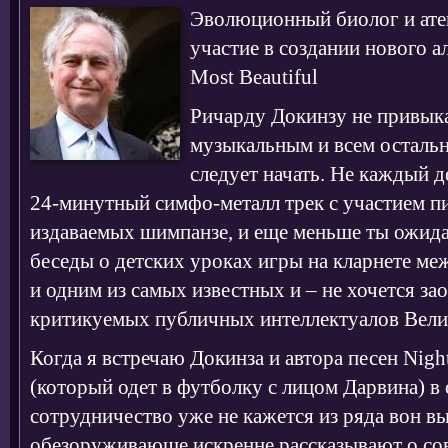
Эволюционный биолог и ате
участие в создании нового а
Most Beautiful
Ричарду Докинзу не привыка
музыкальным и всем остальн
следует начать. Не каждый 
24-минутный симфо-металл трек с участием пи
издаваемых шимпанзе, и еще меньше ты ожида
беседы о детских уроках игры на кларнете ме
и одним из самых известных и – не хочется за
критикуемых публичных интеллектуалов Вели
Когда я встречаю Докинза и автора песен Nig
(который одет в футболку с лицом Дарвина) в 
сотрудничество уже не кажется из ряда вон 
обезоруживающе искренне рассказывают о сов