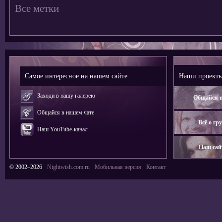
Все метки
Самое интересное на нашем сайте
Наши проект
Заходи в нашу галерею
Общайся н
Общайся в нашем чате
Всё о гр
Наш YouTube-канал
Наш сай
© 2002–2026
Nightwish.com.ru
Мобильная версия
Контакт