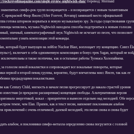
://rockrevoltmagazine.com/single-review-nightwish-elan/
Перевод: Mermaid
 знаменитых симфо-рок групп возвращается – и возвращается с новым талантливым
. С прекрасной Флор Янсен (After Forever, Revamp) занявшей место официальной
уппа готова штормом ворваться в новую музыкальную эру. За годы существования груп
к певицы менялись, музыка Nightwish находила способы подстроиться к новым голосам.
ный, эпичный, кинематографичный звук Nightwish не исчезает из песен, что позволяет
оментально узнать композиции этой команды.
an, который будет выпущен на лейбле Nuclear Blast, воплощает эту концепцию. Сингл Él
мпульс»), включает в себя одноименную композицию и бонус-трек Sagan, который не вой
 – исключительны и также поэтичны, как и остальные работы Туомаса Холопайнена.
ед за голосом новой вокалистки и сопровождает все вокальные повороты, которые
ки первой и второй певиц группы, вероятно, будут впечатлены мисс Янсен, так как ее
с обеими предыдущими вокалистками.
 как Century Child, мягкость в начале песни прогрессирует до накала страстей уровня
ошо известная (и прекрасно расширенная) концепция свободы. Альтернативная версия
 оригинала энергетикой, вокал – приоритетен и вынесен отдельно над мелодией. Обе верс
быстром темпе, чем Elan. Припев, как и текст песни, напомнит поклонникам альбом
ля приключений с очень отличимой, далекой мелодией, эта песня снова и снова будет
ждать альбом, и поклонники симфо-металла определенно снова погрузятся с головой