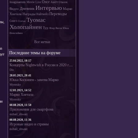
Once
Imaginaerum Movie
Live
Анетт Ользон
Интервью
Дневник
Видео
Марко
Переводы
Хиетала
Награды
Найтмейл
Туомас
Сингл
пы,
Статья
Холопайнен
Тур
Флор Янсен
Юкка
Невалайнен
Все метки
an
Последние темы на форуме
дет
25.04.2022, 10:17
Концерты Nightwish в России в 2020 году!
Dis
28.05.2021, 20:41
Юкка Коскинен - замена Марко
Myrrrsky
12.01.2021, 14:52
Марко Хиетала
Myrrrsky
ии
08.08.2020, 11:50
Приложения для смартфона
mihail_shwarz
08.08.2020, 11:36
Игровые видео и стримы
mihail_shwarz