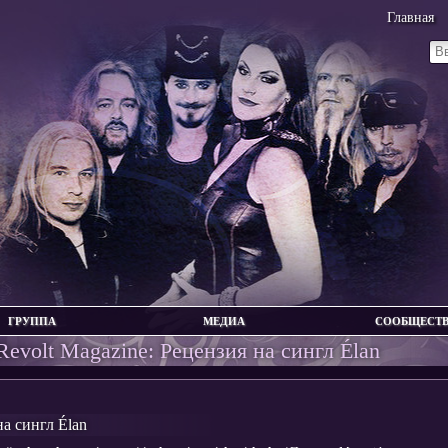
Главная
ГРУППА
МЕДИА
СООБЩЕСТ
Revolt Magazine: Рецензия на сингл Élan
на сингл Élan