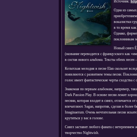
Источник:
http
Одна из самых
приобретением
вокалистки гр
в то время ка
Однако, фирмен
поклонникам м
Новый сингл Él
(название переводится с французского как «и
в состав нового альбома. Тексты обеих песен
Кельтская мелодия в песне Elan скользит всл
появляются с развитием темы песни. Поклонни
голос имеет фантастические черты сходства 
Знакомая по первым альбомам, например, таким
Dark Passion Play. В основе песни лежит хор
песнии, которая входит в сингл, отличается от
впечатляют. Sagan, напротив, сделан в более 
Imaginaerum. Очень мечтательная песня искате
крутиться у вас в голове.
Сингл заставит любого фаната с нетерпением 
творчество Nightwish.