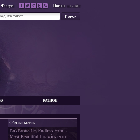
Форум
Войти на сайт
ВО
РАЗНОЕ
Облако меток
Endless Forms
Dark Passion Play
Imaginaerum
Most Beautiful