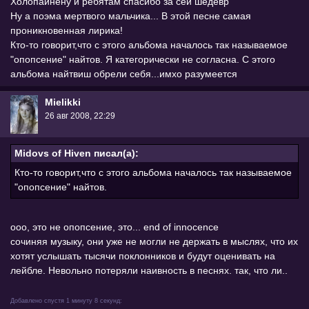
Холопайнену и ребятам спасибо за сей шедевр
Ну а поэма мертвого мальчика... В этой песне самая
проникновенная лирика!
Кто-то говорит,что с этого альбома началось так называемое
"опопсение" найтов. Я категорически не согласна. С этого
альбома найтвиш обрели себя...имхо разумеется
Mielikki
26 авг 2008, 22:29
Midovs of Hiven писал(а):
Кто-то говорит,что с этого альбома началось так называемое
"опопсение" найтов.
ооо, это не опопсение, это... end of innocence
сочиняя музыку, они уже не могли не держать в мыслях, что их
хотят услышать тысячи поклонников и будут оценивать на
лейбле. Невольно потеряли наивность в песнях. так, что ли..
Добавлено спустя 1 минуту 8 секунд: