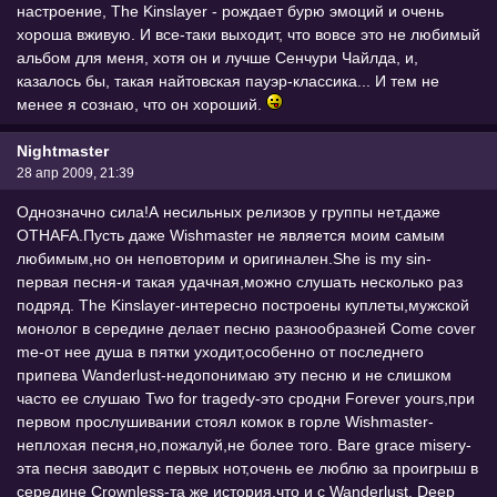
настроение, The Kinslayer - рождает бурю эмоций и очень
хороша вживую. И все-таки выходит, что вовсе это не любимый
альбом для меня, хотя он и лучше Сенчури Чайлда, и,
казалось бы, такая найтовская пауэр-классика... И тем не
менее я сознаю, что он хороший.
Nightmaster
28 апр 2009, 21:39
Однозначно сила!А несильных релизов у группы нет,даже
OTHAFA.Пусть даже Wishmaster не является моим самым
любимым,но он неповторим и оригинален.She is my sin-
первая песня-и такая удачная,можно слушать несколько раз
подряд. The Kinslayer-интересно построены куплеты,мужской
монолог в середине делает песню разнообразней Come cover
me-от нее душа в пятки уходит,особенно от последнего
припева Wanderlust-недопонимаю эту песню и не слишком
часто ее слушаю Two for tragedy-это сродни Forever yours,при
первом прослушивании стоял комок в горле Wishmaster-
неплохая песня,но,пожалуй,не более того. Bare grace misery-
эта песня заводит с первых нот,очень ее люблю за проигрыш в
середине Crownless-та же история,что и с Wanderlust. Deep