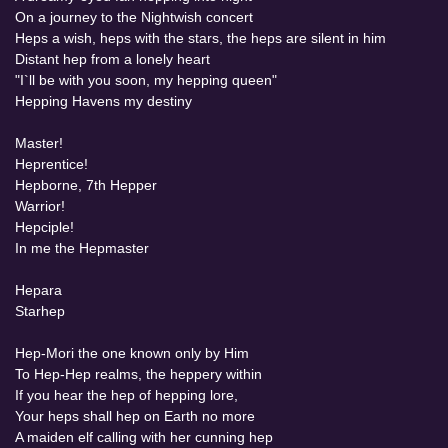
On a journey to the Nightwish concert
Heps a wish, heps with the stars, the heps are silent in him
Distant hep from a lonely heart
"I`ll be with you soon, my hepping queen"
Hepping Havens my destiny
Master!
Heprentice!
Hepborne, 7th Hepper
Warrior!
Hepciple!
In me the Hepmaster
Hepara
Starhep
Hep-Mori the one known only by Him
To Hep-Hep realms, the heppery within
If you hear the hep of hepping lore,
Your heps shall hep on Earth no more
A maiden elf calling with her cunning hep