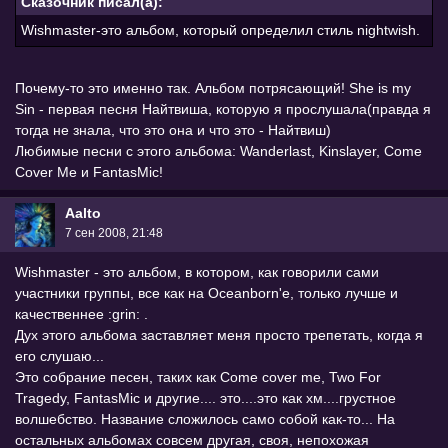
Сказочник писал(а):
Wishmaster-это альбом, который определил стиль nightwish.
Почему-то это именно так. Альбом потрясающий! She is my
Sin - первая песня Найтвиша, которую я прослушала(правда я
тогда не знала, что это она и что это - Найтвиш)
Любимые песни с этого альбома: Wanderlast, Kinslayer, Come
Cover Me и FantasMic!
Aalto
7 сен 2008, 21:48
Wishmaster - это альбом, в котором, как говорили сами
участники группы, все как на Oceanborn'е, только лучше и
качественнее :grin: .
Дух этого альбома заставляет меня просто трепетать, когда я
его слушаю...
Это собрание песен, таких как Come cover me, Two For
Tragedy, FantasMic и другие.... это....это как хм....грустное
волшебство. Название сложилось само собой как-то... На
остальных альбомах совсем другая, своя, непохожая