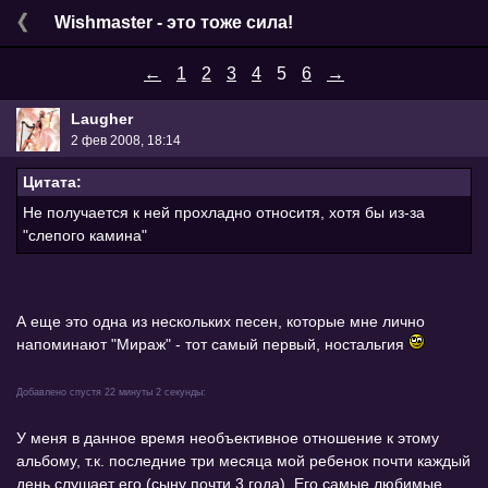
Wishmaster - это тоже сила!
←
1
2
3
4
5
6
→
Laugher
2 фев 2008, 18:14
Цитата:
Не получается к ней прохладно относитя, хотя бы из-за
"слепого камина"
А еще это одна из нескольких песен, которые мне лично
напоминают "Мираж" - тот самый первый, ностальгия
Добавлено спустя 22 минуты 2 секунды:
У меня в данное время необъективное отношение к этому
альбому, т.к. последние три месяца мой ребенок почти каждый
день слушает его (сыну почти 3 года). Его самые любимые