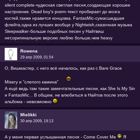
silent complete-чудесная светлая песня,создающая хорошее
настроение. Dead boy's poem-текст пробирает до мозга
костей,также нравится концовка. FantasMic-сумасшедшая
флейта,одна из лучших вообще у Nightwish,сказочная музыка
Sleepwalker-больше подобных песен у Найтвиш
нет,оригинальную версию люблю больше,чем heavy
Rowena
29 апр 2009, 01:54
О, Вишмастер, с него всё началось, как раз с Bare Grace
Misery и "слепого камина"
А ещё ведь там такие замечтательные песни, как She Is My Sin
и FantasMic... В общем, не влюбиться в Найтов после этого
альбома - невозможно
Mielikki
30 апр 2009, 19:13
А у меня первая услышанная песня - Come Cover Me
Я