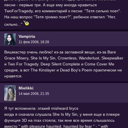
песни - первые три. А еще ему иногда нравиться
TwoForTragedy, его комментарий к песне: "Тетя сильно поет".
На наш вопрос "Тетя громко поет?", ребенок ответил: "Нет,
сильно..."
Vampiria
11 фев 2008, 18:28
Вишмастер очень люблю! из-за заглавной вещи, из-за Bare
Grace Misery, She Is My Sin, Crownless, Wanderlust, Sleepwalker
и Two For Tragedy. Deep Silent Complete и Come Cover Me
средне, а вот The Kinslayer и Dead Boy's Poem практически не
нравятся.
Mielikki
14 мая 2008, 21:35
Я тут вспомнила: этакий misheard lirycs
когда я сначала слушала She Is My Sin, у меня еще в плеере
функция 3D на max стояла; так мне все время слышалось
вместо " with pleasure haunted, haunted by fear " - "
with