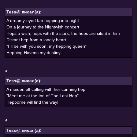
Tess@ писал(а):
A dreamy-eyed fan hepping into night
On a journey to the Nightwish concert
Heps a wish, heps with the stars, the heps are silent in him
Distant hep from a lonely heart
"I`ll be with you soon, my hepping queen"
Hepping Havens my destiny
и
Tess@ писал(а):
A maiden elf calling with her cunning hep
"Meet me at the Inn of The Last Hep"
Hepborne will find the way!
и
Tess@ писал(а):