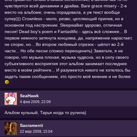
чувствуется всей динамики и драйва. Bare grace misery - 2-е
место на альбоме, очень порадовала, а уж текст вообще
супер))) Crownless - мило, резво, цепляющий припев, но в
основном под настроение. Sleepwalker здорово, отличная
песня! Dead boy's poem и FantasMic - здесь всё сложнее... В
первом немного затянута концовка, да, напряжение нарастает,
не спорю, но... Во втором любимый отрезок - шёпот во 2-й
части... Но обе песни сложно переоценить) Заметьте, я не
говорю, что музыка плохая, музыка чудесна, но в силу своего
субъективного восприятия этот альбом занимает последнее
место в моём рейтинге... И разумеется никого не хотелось бы
задеть таким сообщением, это просто моё мнение и не более
SeaHawk
4 фев 2009, 22:09
Альбом кульный, Тарья когда то рулила)
Sacramenti
22 мар 2009, 15:04