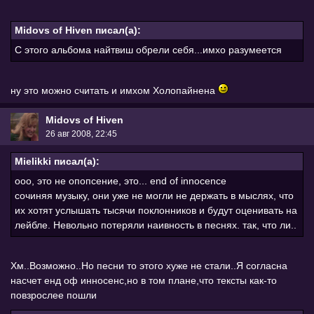
Midovs of Hiven писал(а):
С этого альбома найтвиш обрели себя...имхо разумеется
ну это можно считать и имхом Холопайнена
Midovs of Hiven
26 авг 2008, 22:45
Mielikki писал(а):
ооо, это не опопсение, это... end of innocence
сочиняя музыку, они уже не могли не держать в мыслях, что
их хотят услышать тысячи поклонников и будут оценивать на
лейбле. Невольно потеряли наивность в песнях. так, что ли..
Хм..Возможно..Но песни то этого хуже не стали..Я согласна
насчет енд оф инносенс,но в том плане,что тексты как-то
повзрослее пошли