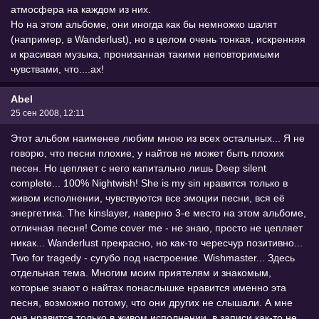
атмосфера на каждом из них.
Но на этом альбоме, они иногда как бы немножко шалят
(например, в Wanderlust), но в целом очень тонкая, искренняя
и красивая музыка, пронизанная такими неповторимыми
чувствами, что....ах!
Abel
25 сен 2008, 12:11
Этот альбом наименее любим мною из всех остальных... Я не
говорю, что песни плохие, у найтов не может быть плохих
песен. Но цепляет с него капитально лишь Deep silent
complete... 100% Nightwish! She is my sin нравится только в
живом исполнении, чувствуются все эмоции песни, вся её
энергетика. The kinslayer, наверно 3-е место на этом альбоме,
отличная песня! Come cover me - не знаю, просто не цепляет
никак... Wanderlust прекрасно, но как-то чересчур позитивно...
Two for tragedy - сугубо под настроение. Wishmaster... Здесь
отдельная тема. Многим моим приятелям и знакомым,
которые знают о найтах понаслышке нравится именно эта
песня, возможно потому, что они других не слышали. А мне
она нравится только в живом исполнении, в записи как-то не