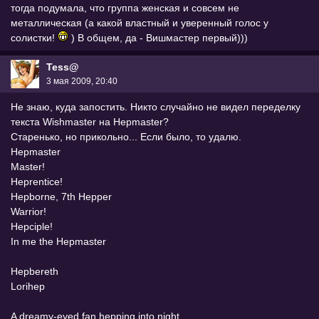
тогда подумала, что группа женская и совсем не
металлическая (а какой властный и уверенный голос у
солистки!
) В общем, да - Вишмастер первый)))
Tess@
3 мая 2009, 20:40
Не знаю, куда запостить. Никто случайно не видел переделку
текста Wishmaster на Hepmaster?
Старенько, но прикольно... Если было, то удалю.
Hepmaster
Master!
Heprentice!
Hepborne, 7th Hepper
Warrior!
Hepciple!
In me the Hepmaster
Hepbereth
Lorihep
A dreamy-eyed fan hepping into night