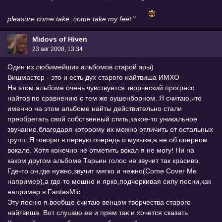
pleasure come take, come take my feet
"
Midovs of Hiven
23 авг 2008, 13:34
Один из любимейших альбомов старой эры)
Вишмастер - это и есть дух старого найтвиша ИМХО
На этом альбоме очень чувствуется творческий прогресс
найтов по сравнению с тем же оушенборном. Я считаю,что
именно на этом альбоме найты действительно стали
преобретать свой собственный стить,какое-то уникальное
звучание,благодаря которому их можно отличить от остальных
групп. Я говорю в первую очередь о музыке,а не об оперном
вокале. Хотя конечно не отметить вокал я не могу! Ни на
каком другом альбоме Тарьин голос не звучит так красиво.
Где-то он,где нужно,звучит мягко и нежно(Come Cover Me
например),а где-то мощно и ярко,подчеркивая силу песни,как
например в FantasMic.
Эту песню я вообще считаю венцом творчества старого
найтвиша. Вот слушаю ее и прям так и хочется сказать