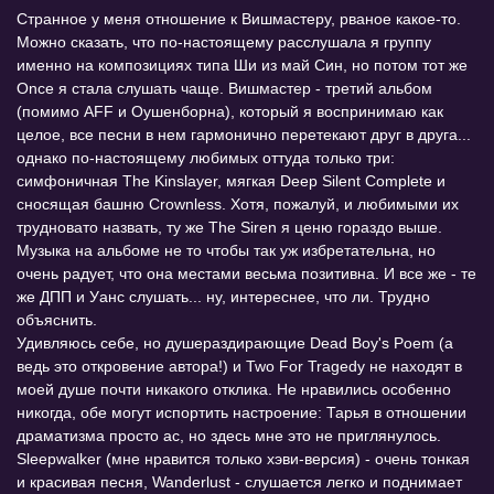
Странное у меня отношение к Вишмастеру, рваное какое-то.
Можно сказать, что по-настоящему расслушала я группу
именно на композициях типа Ши из май Син, но потом тот же
Once я стала слушать чаще. Вишмастер - третий альбом
(помимо AFF и Оушенборна), который я воспринимаю как
целое, все песни в нем гармонично перетекают друг в друга...
однако по-настоящему любимых оттуда только три:
симфоничная The Kinslayer, мягкая Deep Silent Complete и
сносящая башню Crownless. Хотя, пожалуй, и любимыми их
трудновато назвать, ту же The Siren я ценю гораздо выше.
Музыка на альбоме не то чтобы так уж избретательна, но
очень радует, что она местами весьма позитивна. И все же - те
же ДПП и Уанс слушать... ну, интереснее, что ли. Трудно
объяснить.
Удивляюсь себе, но душераздирающие Dead Boy's Poem (а
ведь это откровение автора!) и Two For Tragedy не находят в
моей душе почти никакого отклика. Не нравились особенно
никогда, обе могут испортить настроение: Тарья в отношении
драматизма просто ас, но здесь мне это не приглянулось.
Sleepwalker (мне нравится только хэви-версия) - очень тонкая
и красивая песня, Wanderlust - слушается легко и поднимает