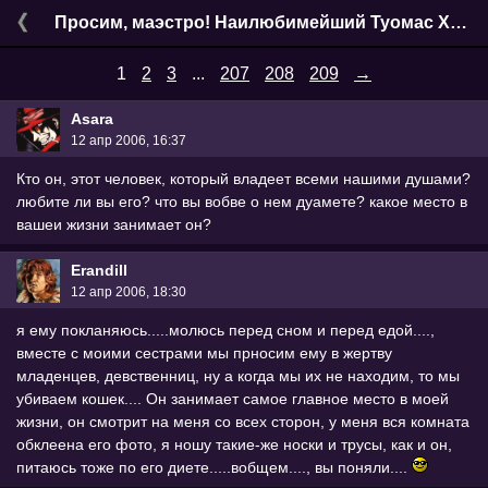
Просим, маэстро! Наилюбимейший Туомaс Холопайнен
1
2
3
...
207
208
209
→
Asara
12 апр 2006, 16:37
Кто он, этот человек, который владеет всеми нашими душами?
любите ли вы его? что вы вобве о нем дуамете? какое место в
вашеи жизни занимает он?
Erandill
12 апр 2006, 18:30
я ему покланяюсь.....молюсь перед сном и перед едой....,
вместе с моими сестрами мы прносим ему в жертву
младенцев, девственниц, ну а когда мы их не находим, то мы
убиваем кошек.... Он занимает самое главное место в моей
жизни, он смотрит на меня со всех сторон, у меня вся комната
обклеена его фото, я ношу такие-же носки и трусы, как и он,
питаюсь тоже по его диете.....вобщем...., вы поняли....