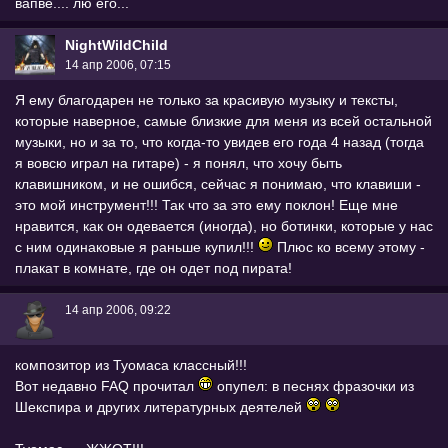
вапве.... лю его...
NightWildChild
14 апр 2006, 07:15
Я ему благодарен не только за красивую музыку и тексты,
которые наверное, самые близкие для меня из всей остальной
музыки, но и за то, что когда-то увидев его года 4 назад (тогда
я вовсю играл на гитаре) - я понял, что хочу быть
клавишником, и не ошибся, сейчас я понимаю, что клавиши -
это мой инструмент!!! Так что за это ему поклон! Еще мне
нравится, как он одевается (иногда), но ботинки, которые у нас
с ним одинаковые я раньше купил!!!
Плюс ко всему этому -
плакат в комнате, где он одет под пирата!
14 апр 2006, 09:22
композитор из Туомаса классный!!!
Вот недавно FAQ прочитал
опупел: в песнях фразочки из
Шекспира и других литературных деятелей