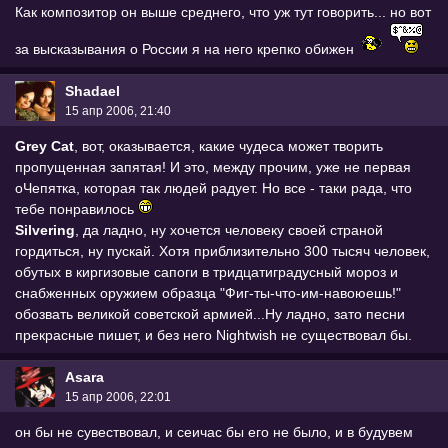
Как композитор он выше среднего, что уж тут говорить... но вот
за высказывания о России я на него крепко обижен
Shadael
15 апр 2006, 21:40
Grey Cat
, вот, оказывается, какие чудеса может творить
пропущенная запятая! И это, между прочим, уже не первая
оЧепятка, которая так людей радует. Но все - таки рада, что
тебе понравилось
Silvering
, да ладно, ну хочется человеку своей страной
гордиться, ну пускай. Хотя приблизительно 300 тысяч человек,
обутых в киргизовые сапоги в тридцатиградусный мороз и
снабженных оружием образца "Фиг-ты-что-им-навоюешь!"
обозвать великой советской армией...Ну ладно, зато песни
прекрасные пишет, и без него Nightwish не существовал бы.
Asara
15 апр 2006, 22:01
он бы не сувествовал, и сеичас бы его не было, и в будувем