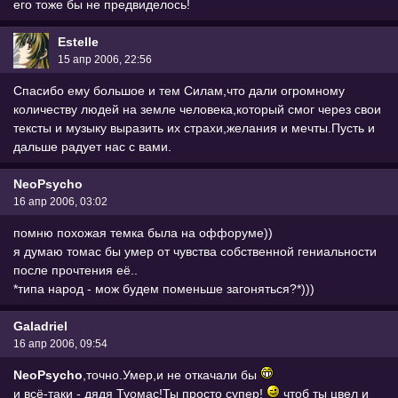
его тоже бы не предвиделось!
Estelle
15 апр 2006, 22:56
Спасибо ему большое и тем Силам,что дали огромному
количеству людей на земле человека,который смог через свои
тексты и музыку выразить их страхи,желания и мечты.Пусть и
дальше радует нас с вами.
NeoPsycho
16 апр 2006, 03:02
помню похожая темка была на оффоруме))
я думаю томас бы умер от чувства собственной гениальности
после прочтения её..
*типа народ - мож будем поменьше загоняться?*)))
Galadriel
16 апр 2006, 09:54
NeoPsycho
,точно.Умер,и не откачали бы
и всё-таки - дядя Туомас!Ты просто супер!
чтоб ты цвел и