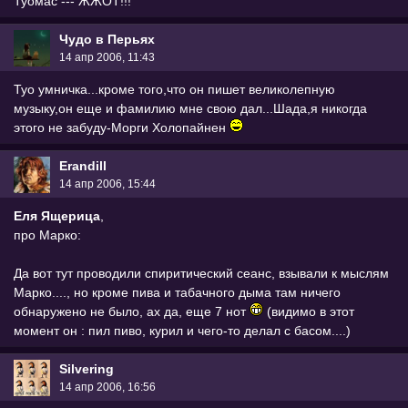
Туомас --- ЖЖОТ!!!
Чудо в Перьях
14 апр 2006, 11:43
Туо умничка...кроме того,что он пишет великолепную
музыку,он еще и фамилию мне свою дал...Шада,я никогда
этого не забуду-Морги Холопайнен
Erandill
14 апр 2006, 15:44
Еля Ящерица
,
про Марко:
Да вот тут проводили спиритический сеанс, взывали к мыслям
Марко...., но кроме пива и табачного дыма там ничего
обнаружено не было, ах да, еще 7 нот
(видимо в этот
момент он : пил пиво, курил и чего-то делал с басом....)
Silvering
14 апр 2006, 16:56