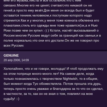
мне его музыка,тексты и всё остальное,что с ним
связано.Многие его не ценят, считают,что никакой он не
гений,а просто ему везёт.Для меня он всегда был и будет
оставатся гением,человеком,к поступкам которого надо
стремится.Как и у многих,у меня тоже комната обклеена его
плакатами,стиль его одежды мне тоже нравится(эх,а я Нью
Роки позже чем он купил :-) ) Кстати, насчёт высказываний о
России:многие Русские ведут себя за границей как свиньи,и в
полне нормально,что они его достали.Он же не говорил про
всех Русских
GENUINE
20 апр 2006, 14:09
Холопайнен, что и не говори, молодца! И чтоб продолжать ему
на этом поприще много-много лет! На самом деле, когда
только познакомилась с творчеством Nightwish, то в общем,
был момент когда Туо обожествляла. Потом прошла эта дурь,
теперь просто очень уважаю и благодарна за то что он сделал,
в частности, за то, как он не зная о том, повлиял на мою
судьбу! :-)