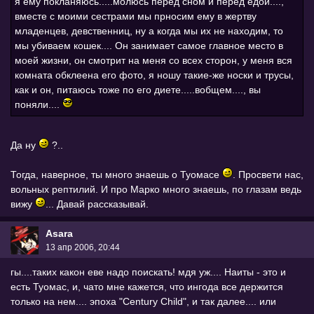
я ему покланяюсь.....молюсь перед сном и перед едой....,
вместе с моими сестрами мы прносим ему в жертву
младенцев, девственниц, ну а когда мы их не находим, то
мы убиваем кошек.... Он занимает самое главное место в
моей жизни, он смотрит на меня со всех сторон, у меня вся
комната обклеена его фото, я ношу такие-же носки и трусы,
как и он, питаюсь тоже по его диете.....вобщем...., вы
поняли....
Да ну
?..
Тогда, наверное, ты много знаешь о Туомасе
. Просвети нас,
вольных рептилий. И про Марко много знаешь, по глазам ведь
вижу
... Давай рассказывай.
Asara
13 апр 2006, 20:44
гы....таких какон еве надо поискать! мдя уж.... Наиты - это и
есть Туомас, и, чато мне кажется, что ингода все держится
только на нем.... эпохa "Century Child", и так далее.... или