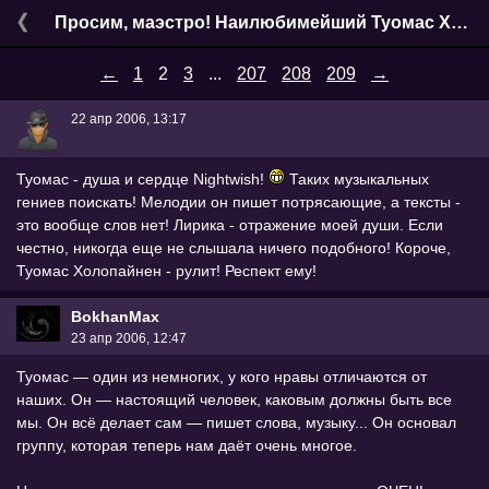
Просим, маэстро! Наилюбимейший Туомaс Холопайнен
←
1
2
3
...
207
208
209
→
22 апр 2006, 13:17
Туомас - душа и сердце Nightwish!
Таких музыкальных
гениев поискать! Мелодии он пишет потрясающие, а тексты -
это вообще слов нет! Лирика - отражение моей души. Если
честно, никогда еще не слышала ничего подобного! Короче,
Туомас Холопайнен - рулит! Респект ему!
BokhanMax
23 апр 2006, 12:47
Туомас — один из немногих, у кого нравы отличаются от
наших. Он — настоящий человек, каковым должны быть все
мы. Он всё делает сам — пишет слова, музыку... Он основал
группу, которая теперь нам даёт очень многое.