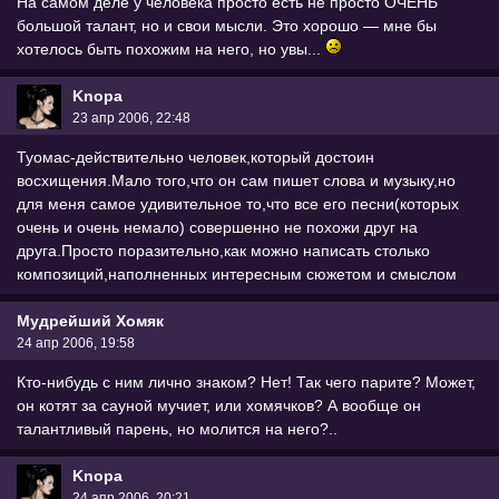
На самом деле у человека просто есть не просто ОЧЕНЬ
большой талант, но и свои мысли. Это хорошо — мне бы
хотелось быть похожим на него, но увы...
Knopa
23 апр 2006, 22:48
Туомас-действительно человек,который достоин
восхищения.Мало того,что он сам пишет слова и музыку,но
для меня самое удивительное то,что все его песни(которых
очень и очень немало) совершенно не похожи друг на
друга.Просто поразительно,как можно написать столько
композиций,наполненных интересным сюжетом и смыслом
Мудрейший Хомяк
24 апр 2006, 19:58
Кто-нибудь с ним лично знаком? Нет! Так чего парите? Может,
он котят за сауной мучиет, или хомячков? А вообще он
талантливый парень, но молится на него?..
Knopa
24 апр 2006, 20:21