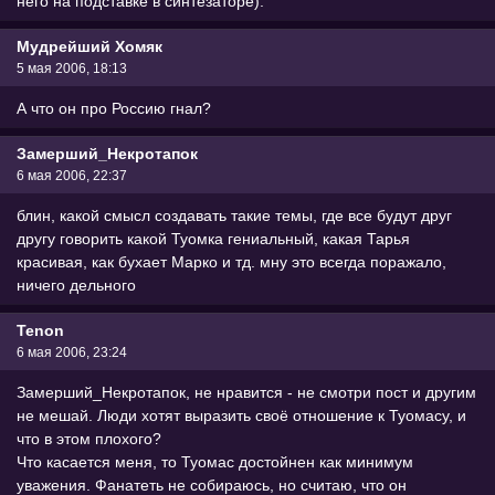
него на подставке в синтезаторе).
Мудрейший Хомяк
5 мая 2006, 18:13
А что он про Россию гнал?
Замерший_Некротапок
6 мая 2006, 22:37
блин, какой смысл создавать такие темы, где все будут друг
другу говорить какой Туомка гениальный, какая Тарья
красивая, как бухает Марко и тд. мну это всегда поражало,
ничего дельного
Tenon
6 мая 2006, 23:24
Замерший_Некротапок, не нравится - не смотри пост и другим
не мешай. Люди хотят выразить своё отношение к Туомасу, и
что в этом плохого?
Что касается меня, то Туомас достойнен как минимум
уважения. Фанатеть не собираюсь, но считаю, что он