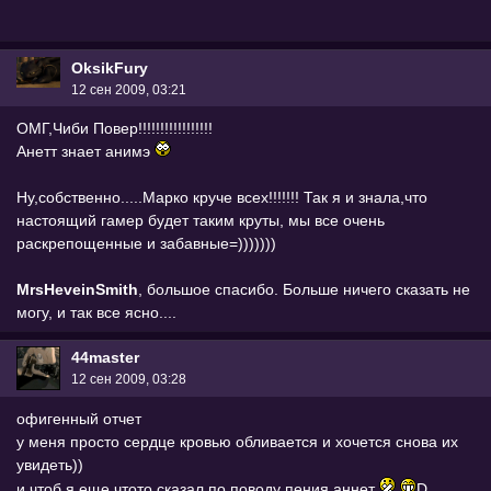
OksikFury
12 сен 2009, 03:21
ОМГ,Чиби Повер!!!!!!!!!!!!!!!!!
Анетт знает анимэ
Ну,собственно.....Марко круче всех!!!!!!! Так я и знала,что
настоящий гамер будет таким круты, мы все очень
раскрепощенные и забавные=)))))))
MrsHeveinSmith
, большое спасибо. Больше ничего сказать не
могу, и так все ясно....
44master
12 сен 2009, 03:28
офигенный отчет
у меня просто сердце кровью обливается и хочется снова их
увидеть))
и чтоб я еще чтото сказал по поводу пения аннет
D