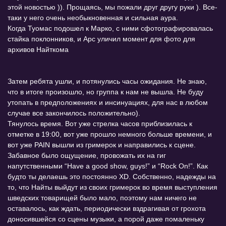
этой новостью )). Прощаясь, мы пожали друг другу руки ). Все-
таки у него очень необыкновенная и сильная аура.
Когда Туомас подошел к Марко, с ними сфотографировалась
стайка поклонников, и Арс уличил момент для фото для
архивов Найткома
Затем ребята ушли, и потянулись часы ожидания. Не знаю,
что в итоге произошло, но группа к нам не вышла. Не буду
утопать в предположениях и инсинуациях, для нас в любом
случае все закончилось положительно).
Тянулось время. Вот уже стрелка часов приблизилась к
отметке в 19:00, вот уже прошло немного больше времени, и
вот уже PAIN вышли из гримерок и направились к сцене.
Забавное было ощущение, провожать их на гиг
напутственными “Have a good show, guys!” и “Rock On!”. Как
будто ты делаешь это постоянно XD. Собственно, надежды на
то, что Найты выйдут из своих гримерок во время выступления
шведских товарищей было мало, поэтому нам ничего не
оставалось, как ждать, периодически вздрагивая от грохота
доносившейся со сцены музыки, а порой даже помаленьку