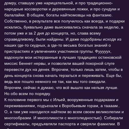
домру, ставшую уже нарицательной, и про традиционно-
народные косоворотки и деревянные ложки, и про сундуки и
балалайки. В общем, богаты найткомовцы на фантазию.
Собственно, в результате все получилось как всегда, и подарки
искались, буквально даже выискивались сначала за неделю, а
потом уже и за 2 дня до концерта, но, слава всему
справедливому, были найдены. И даже подобраны исходя из
наших где-то скудных, а где-то весьма богатых знаний о
пристрастиях и увлечениях участников группы. Фууууух,
вздохнули мои истерзанные в лучших традициях остиновской
миссис Беннет нервы, и позволили вашей покорной слуге
перевести дух на денек. Впрочем, только лишь затем, чтобы в
день концерта снова начать терзаться и переживать. Еще бы,
ведь все пошло немного не так, как мы того ожидали.
Впрочем, сейчас я думаю, что всё вышло как нельзя лучше.
Но обо всем по порядку.
К половине первого мы с Ильей, вооруженные подарками и
переживаниями, подъехали к Воробьевым горам, а таааам..
О, а там уже находился найтком во всем своем великолепии и
многообразии. И многоликости с многолюдностью). Собирали
сертификаты, предъявляли паспорта и сверяли фамилии. В