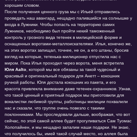
хорошим словом.
После получения ценного груза мы с Ильей отправились
проведать наш авангард, нещадно палившийся на солнышке у
входа в Лужники. Чтобы попасть на территорию самих
Лужников, необходимо был пройти некий таможенный
контроль у грозного вида тетенек в милицейской форме и
оснащенных воротами-металлоискателями. Илья, конечно же,
на этих воротах запищал, точнее, не он, а его штаны, бросив
взгляд на которые, тетенька-милиционер отпустила нас с
миром. Пока Илья проходил через ворота, меня встретила
Юля Aalto
, которой мы все обязаны за такой чудесный и
красивый и оригинальный подарок для Анетт – кокошник
ручной работы. Юля достала кокошник из пакета, и его
красота привлекла внимание даже тетенек-охранников. Узнав,
что такой ценный и приятный подарок мы приготовили для
вокалистки любимой группы, работницы милиции похвалили
нас и сказали, что группе очень повезло с такими
поклонниками. Мы проследовали дальше, воображая, что вот
сейчас, по этой самой аллее будет прогуливаться Сам Туомас
Холопайнен, и мы нещадно запалим наши подарки. Не знаю,
что получилось бы, имей такой случай место, но аллея была