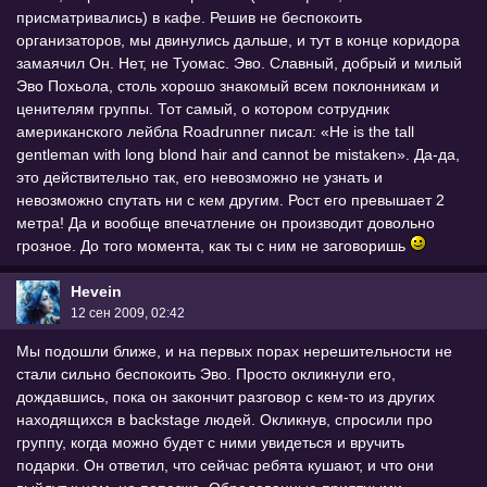
присматривались) в кафе. Решив не беспокоить
организаторов, мы двинулись дальше, и тут в конце коридора
замаячил Он. Нет, не Туомас. Эво. Славный, добрый и милый
Эво Похьола, столь хорошо знакомый всем поклонникам и
ценителям группы. Тот самый, о котором сотрудник
американского лейбла Roadrunner писал: «He is the tall
gentleman with long blond hair and cannot be mistaken». Да-да,
это действительно так, его невозможно не узнать и
невозможно спутать ни с кем другим. Рост его превышает 2
метра! Да и вообще впечатление он производит довольно
грозное. До того момента, как ты с ним не заговоришь
Hevein
12 сен 2009, 02:42
Мы подошли ближе, и на первых порах нерешительности не
стали сильно беспокоить Эво. Просто окликнули его,
дождавшись, пока он закончит разговор с кем-то из других
находящихся в backstage людей. Окликнув, спросили про
группу, когда можно будет с ними увидеться и вручить
подарки. Он ответил, что сейчас ребята кушают, и что они