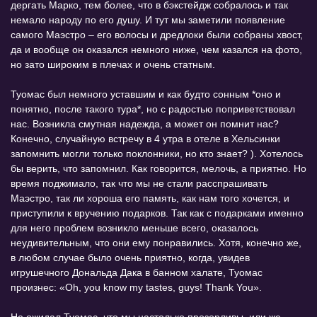
дергать Марко, тем более, что в бэкстейдж собралось и так
немало народу по его душу. И тут мы заметили появление
самого Маэстро – его волосы и дредлоки были собраны хвост,
да и вообще он оказался немного ниже, чем казался на фото,
но зато широким в плечах и очень статным.
Туомас был немного уставшим и как будто сонным *оно и
понятно, после такого тура*, но с радостью поприветствовал
нас. Возникла смутная надежда, а может он помнит нас?
Конечно, случайную встречу в 4 утра в отеле в Хельсинки
запомнить могли только поклонники, но кто знает? ). Хотелось
бы верить, что запомнил. Как говорится, мелочь, а приятно. Но
время поджимало, так что мы не стали расспрашивать
Маэстро, так ли хороша его память, как нам того хочется, и
приступили к вручению подарков. Так как с подарками именно
для него проблем возникло меньше всего, оказалось
неудивительным, что они ему понравились. Хотя, конечно же,
в любом случае было очень приятно, когда, увидев
игрушечного Дональда Дака в банном халате, Туомас
произнес: «Oh, you know my tastes, guys! Thank You».
Не ожидал Туомас, что мы настолько прозорливы, или же