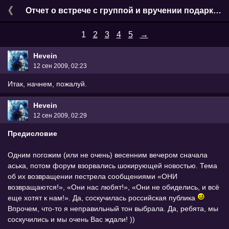
Отчет о встрече с группой и вручении подарков
1
2
3
4
5
→
Hevein
12 сен 2009, 02:23
Итак, начнем, пожалуй.
Hevein
12 сен 2009, 02:29
Предисловие
Одним погожим (или не очень) весенним вечером сначала
аська, потом форум взорвались шокирующей новостью. Тема
об их возвращении пестрела сообщениями «ОНИ
возвращаются!», «Они нас любят!», «Они не обиделись, и всё
еще хотят к нам!». Да, соскучилась российская публика
Впрочем, что-то я неправильный тон выбрала. Да, ребята, мы
соскучились и мы очень Вас ждали! ))