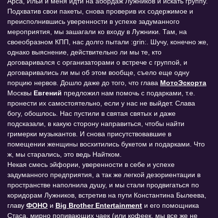
Арса, Ильи и меня идти на абордаж Лужников и искать группу.
Подхватив свои пакеты, снова проверив их содержимое и
преисполнившись уверенности в успехе задуманного
мероприятия, мы зашагали ко входу в Лужники. Там, на
своеобразном КПП, нас долго пытали :grin:. Шучу, конечно же,
однако выяснение, действительно ли мы те, кто
договаривался с организаторами о встрече с группой, и
договаривались ли мы об этом вообще, съело еще одну
порцию нервов. Дошло даже до того, что глава
МотоЭскорта
Москвы
Евгений
предложил нам помочь с подарками, т.е.
пронести их самостоятельно, если у нас не выйдет. Слава
богу, обошлось. Нас пустили в святая святых и даже
подсказали, в какую сторону направиться, чтобы найти
гримерки музыкантов. И снова присутствовавшие в
помещении женщины восхитились букетом и подарками. Что
ж, мы старались, это ведь Найтком.
Некая смесь эйфории, уверенности в себе и успехе
задуманного предприятия, а так же легкой дезориентации в
пространстве наполнила душу, и мы стали продвигаться по
коридорам Лужников, встретив на пути Константина Былеева,
главу
ФОНО
и
Big Brother Entertainment
и его помощника
Стаса, мирно попивающих чаек (или кофеек, мы все же не