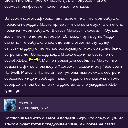
милый и очень простой Марко )). Мы попросили его о
совместном фото, он, конечно же, не отказал.
Во время фотографирования я вспомнила, что моя бабушка
просила передать Марко привет, и я сказала ему, что он очень
нравится моей бабушке. В ответ Макарыч схохмил: «Оу, как
жаль, что я не встретил её лет 15 назад» :grin: :grin: *надо
сказать, что бабушка впоследствии в ответ на эту шутку
отпустила другую, не менее остроумную, мол, её нужно было
встречать лет 50 назад, когда Марко еще и на свете-то не
было! XDDD
*. Мы не преминули сообщить Марко, что
будем на финальном шоу в Хартвол, и сказали ему “See you in
Hartwall, Marco!”. На что он, вот уж опытный хохмач, состроил
серьезное лицо и сообщил нам, что да, он обязательно тоже
собирается там быть, так что действительно увидимся XDD
:grin: :grin:
Hevein
12 сен 2009, 02:46
Поговорив немного о
Tarot
и получив инфу, что следующий их
альбом будет готов к следующей зиме, мы более не стали