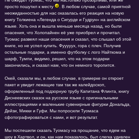
просто пошутил к месту
. В любом случае, самой приятной
неожиданностью для нас оказалась его реакция на новую
книгу Толкиена «Легенда о Сигурде и Гудрун» на английском
языке. Хоть она и вышла меньше месяца назад, но были
опасения, что Холопайнен её уже приобрел и прочитал.
Туомас развеял наши опасения и сказал, что слышал об этой
книге, но не успел купить. Фууууух, гора с плеч. Получив
остальные подарки, а именно футболку с лого Найткома и
шарф, Тумпи, видимо, решил, что на этом подарки
закончились, и сказал нам, что он немного торопится.
Окей, сказали мы, в любом случае, в гримерке он откроет
пакет и увидит лежащие там так же калейдоскоп,
оформленный под подзорную трубу Капитана Флинта, книгу
Диснеевских сказок на русском языке с оригинальными
иллюстрациями и маленькие сувенирные фигурки Дональда,
Дейзи, Микки и Гуфи. Мы попросили Туомаса
сфотографироваться с нами, и вот результат.
Мы поспешили сказать Туомасу на прощание, что едем на
шоу в Хартвол, и он, как нам показалось, был слегка удивлен