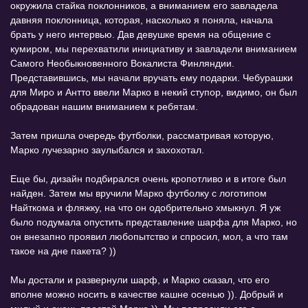
окружила стайка поклонников, а вниманием его завладела
давняя поклонница, которая, насколько я поняла, начала
брать у него интервью. Дав девушке время на общение с
кумиром, мы перехватили инициативу и завладели вниманием
Самого Необыкновенного Вокалиста Финляндии.
Представившись, мы начали вручать ему подарки. Чебурашки
для Миро и Антто ввели Марко в некий ступор, видимо, он был
обрадован нашим вниманием к ребятам.
Затем пришла очередь футболки, рассматривая которую,
Марко лучезарно заулыбался и захохотал.
Еще бы, дизайн подбирался очень кропотливо и в итоге был
найден. Затем мы вручили Марко футболку с логотипом
Найткома и фляжку, на что он одобрительно хмыкнул. Я уж
было подумала опустить представление шарфа для Марко, но
он внезапно проявил любопытство и спросил, мол, а что там
такое на дне пакета? ))
Мы достали и развернули шарф, и Марко сказал, что его
вполне можно носить в качестве кашне осенью )). Добрый и