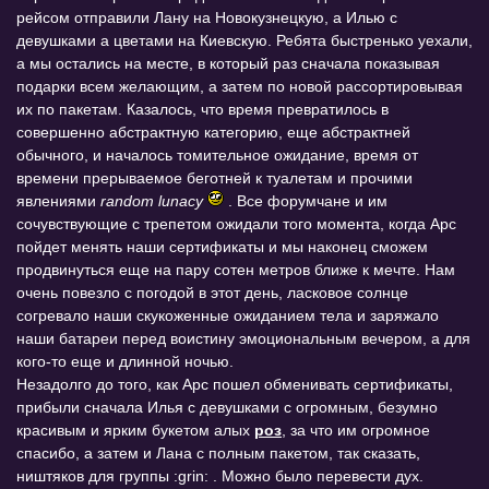
рейсом отправили Лану на Новокузнецкую, а Илью с
девушками а цветами на Киевскую. Ребята быстренько уехали,
а мы остались на месте, в который раз сначала показывая
подарки всем желающим, а затем по новой рассортировывая
их по пакетам. Казалось, что время превратилось в
совершенно абстрактную категорию, еще абстрактней
обычного, и началось томительное ожидание, время от
времени прерываемое беготней к туалетам и прочими
явлениями
random lunacy
. Все форумчане и им
сочувствующие с трепетом ожидали того момента, когда Арс
пойдет менять наши сертификаты и мы наконец сможем
продвинуться еще на пару сотен метров ближе к мечте. Нам
очень повезло с погодой в этот день, ласковое солнце
согревало наши скукоженные ожиданием тела и заряжало
наши батареи перед воистину эмоциональным вечером, а для
кого-то еще и длинной ночью.
Незадолго до того, как Арс пошел обменивать сертификаты,
прибыли сначала Илья с девушками с огромным, безумно
красивым и ярким букетом алых
роз
, за что им огромное
спасибо, а затем и Лана с полным пакетом, так сказать,
ништяков для группы :grin: . Можно было перевести дух.