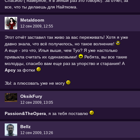
Спасибо ( наверное, я в энный раз это говорю). За отчет, за
все, что ты делаешь для Найткома.
Metaldoom
12 сен 2009, 12:55
Этот отчёт заставил так живо за вас переживать! Хотя я уже
давно знала, что всё получилось, но такое волнение!
А еще - это что, Илья выше, чем Туо? Я уже настолько
привыкла считать их одинаковыми!
Ребята, вы все такие
молодцы, спасибо вам еще раз за упорство и старания! А
Арсу
за фотки
ЗЫ: а плюсовать уже не могу
OksikFury
12 сен 2009, 13:05
Passion&TheOpera
, я за тебя поставлю
Bellz
12 сен 2009, 13:26