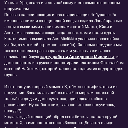
Успели. Ура, хвала и честь найткому и его самоотверженным
форумчанам.
Повязав на шеи поющих и разговаривающих Чебурашек *а
именно за ними и за еще одной вещью ездила Лана* красные
ленты с вышитыми на них именами детей Марко, Юкки и
Анетт, мы разложили сокровища по пакетам и стали ждать.
Кстати, имена вышивала Аня Mielikki в условиях начавшейся
учебы, за что и ей огромное спасибо). За время ожидания мы
так же несколько раз сворачивали и упаковывали заново
великолепнейшую
карту работы Архидрея и Миеликки
, и
даже повертели в руках и попротирали платочком Фотоальбом
юзверей Найткома, который также стал одним из подарков для
группы.
И вот наступил первый момент Х, обмен сертификатов и их
получение. Заварилась небольшая *по меркам остальной
толпы* очередь и даже суматоха, приведшая к сбою в
расписании. Ну да бог с ним, главное, что все получилось,
правда?)
Когда каждый желающий обрел свои билеты, настал другой
момент Х, а именно готовность Звездного Десанта в лице