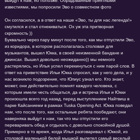
выйдут к нам, но попозже. Обрадованные приятными
известиями, мы попросили Эво о совместном фото
Он согласился, а в ответ на наше «Эво, ты для нас легенда!»
смутился и стал отнекиваться. Ох уж эта притворная
скромность ))
Буквально через пару минут после того, как мы отпустили Эво,
из коридора, в котором располагалась столовая для
музыкантов, вышел Юкка, в своей неизменной бандане и
джинсах. Вышел довольно неожиданно)) мы немного
растерялись, но Илья успел перекинуться с ним парой слов. В
ответ на приветствие Ильи Юкка спросил, как у него дела, и у
нас возникло подозрение, что Юлиус узнал его. Кто знает,
может, они действительно помнят каждого человека, с
которым имели честь общаться, да и встреча Ильи и Юкки
произошла всего год назад, перед выступлением Найтвиш в
парке Кайсаниеми в рамках Tuska Opening Act. Юкка поведал
нам, что после того, как остальные ребята пообедают, они
наверняка выйдут к нам, так что мы отпустили его
переваривать обед и отдыхать с довольно спокойной душой.
Примерно в то время, когда Илья разговаривал с Юккой, из
столовой маленькой белой мышкой вылетел самый веселый