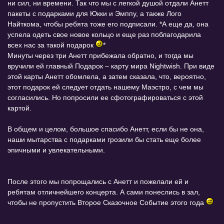
ни сил, ни времени. Так что мы с легкой душой отдали Анетт
пакеты с подарками для Юкки и Эмппу, а также Лого
Найткома, чтобы ребята тоже его подписали. *А еще да, она
успела одеть свое новое кольцо и еще раз поблагодарила
всех нас за такой подарок
*
Минуты через три Анетт прибежала обратно, и тогда мы
вручили ей главный Подарок – карту мира Nightwish. При виде
этой карты Анетт обомлела, а затем сказала, что, вероятно,
этот подарок ей следует отдать нашему Маэстро, с чем мы
согласились. Но попросили ее сфотографироваться с этой
картой.
В общем и целом, большое спасибо Анетт, если бы не она,
наши мытарства с подарками грозили бы стать еще более
эпичными и увлекательными.
После этого мы попрощались с Анетт и пожелали ей и
ребятам отличнейшего концерта. А сами понеслись в зал,
чтобы не пропустить Второе Сказочное Событие этого года