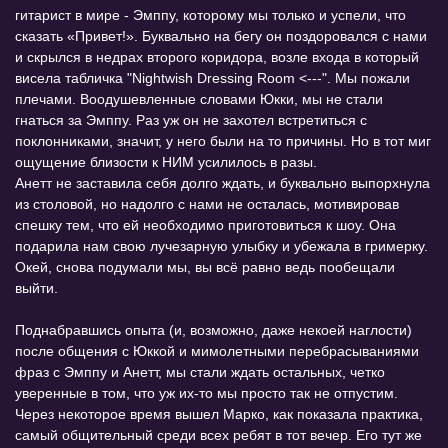
гитарист в мире - Эмппу, которому мы только и успели, что
сказать «Привет!». Буквально на бегу он поздоровался с нами
и скрылся в недрах второго коридора, возле входа в который
висела табличка "Nightwish Dressing Room <---". Мы пожали
плечами. Воодушевленные словами Юкки, мы не стали
гнаться за Эмппу. Раз уж он не захотел встретиться с
поклонниками, значит, у него были на то причины. Но в тот миг
ощущение близости к НИМ усилилось в разы.
Анетт не заставила себя долго ждать, и буквально выпорхнула
из столовой, но надолго с нами не осталась, мотивировав
спешку тем, что ей необходимо приготовиться к шоу. Она
подарила нам свою лучезарную улыбку и убежала в гримерку.
Окей, снова подумали мы, вы всё равно ведь пообещали
выйти.
Поднабравшись опыта (и, возможно, даже некоей наглости)
после общения с Юккой и мимолетными перебрасываниями
фраз с Эмппу и Анетт, мы стали ждать остальных, четко
уверенные в том, что уж их-то мы просто так не отпустим.
Через некоторое время вышел Марко, как показала практика,
самый общительный среди всех ребят в тот вечер. Его тут же