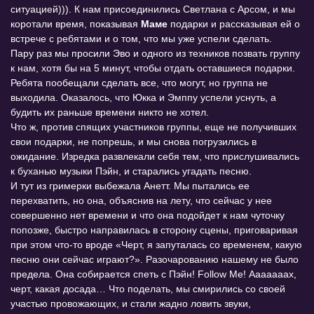
ситуацией))). К нам присоединились Светлана с Арсом, и мы
коротали время, показывая
Маме
подарки и рассказывая ей о
встрече с ребятами и о том, что мы уже успели сделать.
Пару раз мы просили Эво и одного из техников позвать группу
к нам, хотя бы на 5 минут, чтобы отдать оставшиеся подарки.
Ребята пообещали сделать все, что могут, но группа не
выходила. Оказалось, что Юкка и Эмппу успели уснуть, а
будить их раньше времени никто не хотел.
Что ж, против спящих участников группы, еще не получивших
свои подарки, не попрешь, и мы снова погрузились в
ожидание. Изредка развлекали себя тем, что прислушивались
к буханью музыки Пэйн, и старались угадать песню.
И тут из гримерки выбежала Анетт. Мы пытались ее
перехватить, но она, объяснив на лету, что сейчас у нее
совершенно нет времени и что она подойдет к нам чуточку
попозже, быстро направилась в сторону сцены, приговаривая
при этом что-то вроде «Черт, я запуталась со временем, какую
песню они сейчас играют?». Разочарованию нашему не было
предела. Она собирается спеть с Пэйн! Follow Me! Ааааааах,
черт, какая досада… Что поделать, мы смирились со своей
участью провожающих, и стали жадно ловить звуки,