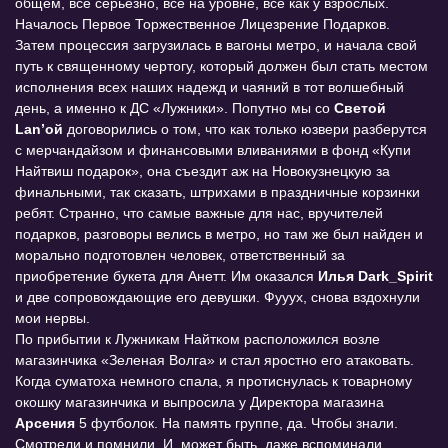
общем, все серьезно, все на уровне, всё как у взрослых.
Началось Первое Торжественное Лицезрение Подарков.
Затем процессия загрузилась в вагоны метро, и начала свой
путь к священному чертогу, который должен был стать местом
исполнения всех наших надежд и чаяний в тот волшебный
день, а именно к ДС «Лужники». Попутно мы со
Светой
Lan’ой
договорились о том, что как только юзвери разберутся
с мерчандайзом и финансовыми вливаниями в фонд «Купи
Найтвиш подарок», она съездит аж на Новокузнецкую за
финальными, так сказать, штрихами в праздничные корзинки
ребят. Странно, что самые важные для нас, вручителей
подарков, разговоры велись в метро, но там же был найден и
морально подготовлен человек, ответственный за
приобретение букета для Анетт. Им оказался
Илья Dark_Spirit
и две сопровождающие его девушки. Фууух, снова вздохнули
мои нервы.
По прибытии к Лужникам Найтком расположился возле
магазинчика «Зеленая Волга» и стал яростно его атаковать.
Когда суматоха немного спала, я протиснулась к товарному
окошку магазинчика и выпросила у Директора магазина
Арсения
5 футболок. На память группе, да. Чтобы знали.
Смотрели и помнили. И, может быть, даже вспоминали