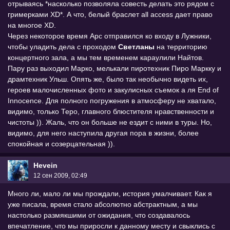
отрываясь *насколько позволяла совесть делать это рядом с
гримерками XD*. А что, белый браслет all access дает право
на многое XD.
Через некоторое время Арс отправился ко входу в Лужники,
чтобы уладить дела с проходом
Светланы
на территорию
концертного зала, а мы тем временем караулили Найтов.
Пару раз выходил Марко, мелькали пиротехник Пиро Маркку и
драмтехник Ульш. Опять же, было так необычно видеть их,
героев малочисленных фото и закулисных съемок а ля End of
Innocence. Для полного погружения в атмосферу не хватало,
видимо, только Теро, главного блюстителя нравственности и
чистоты )). Жаль, что он больше не ездит с ними в туры. Но,
видимо, для него наступила другая пора в жизни, более
спокойная и созерцательная )).
Hevein
12 сен 2009, 02:49
Много ли, мало ли мы прождали, история умалчивает. Как я
уже писала, время стало абсолютно абстрактным, а мы
настолько размякшими от ожидания, что создавалось
впечатление, что мы приросли к данному месту и свыклись с