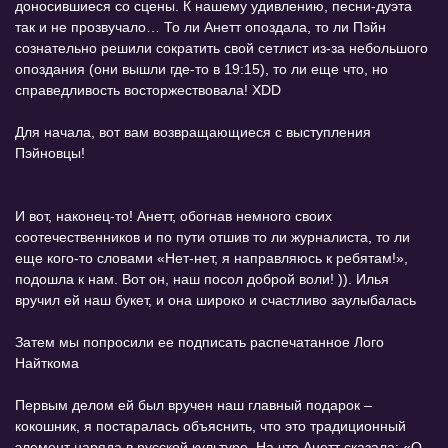
доносившиеся со сцены. К нашему удивлению, песни-дуэта
так и не прозвучало… То ли Анетт опоздала, то ли Пэйн
сознательно решили сократить свой сетлист из-за небольшого
опоздания (они вышли где-то в 19:15), то ли еще что, но
справедливость восторжествовала! XDD
Для начала, вот вам возвращающиеся с выступления
Пэйновцы!
И вот, наконец-то! Анетт, обогнав немного своих
соотечественников и по пути отшив то ли журналиста, то ли
еще кого-то словами «Нет-нет, я направляюсь к ребятам!»,
подошла к нам. Вот он, наш посол доброй воли! )). Илья
вручил ей наш букет, и она широко и счастливо заулыбалась
Затем мы попросили ее подписать распечатанное Лого
Найткома
Первым делом ей был вручен наш главный подарок –
кокошник, я постаралась объяснить, что это традиционный
элемент наряда в русской культуре. На что Анетт сказала: «О,