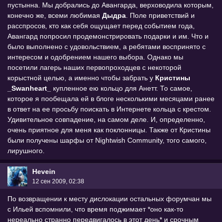
пустынна. Мы добрались до Авангарда, верховодила которым,
конечно же, всеми любимая
Дыдра
. Поле приветствий и
расспросов, кто как себя ощущает перед событием года,
Авангард попросил продемонстрировать подарки и им. Что и
было выполнено с удовольствием, а ребятами воспринято с
интересом и одобрением нашего выбора. Однако мы
посетили лагерь наших первопроходцев с некоторой
корыстной целью, а именно чтобы забрать у
Кристины
_Swanheart_
купленное ею кольцо для Анетт. То самое,
которое я пообещала ей в блоге несколькими месяцами ранее
в ответ на ее просьбу поискать в Интернете кольца с крестом.
Удивительное совпадение, на самом деле. И, определенно,
очень приятное для меня как поклонницы. Также от Кристины
были получены шарфы от Nightwish Community, того самого,
лирушного.
Hevein
12 сен 2009, 02:38
По возвращении к месту дислокации остальных форумчан мы
с Ильей вспомнили, что время поджимает *оно как-то
нереально странно передвигалось в этот день* и срочным