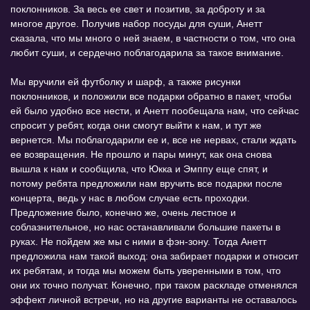
поклонников. За весь ее свет и позитив, за доброту и за
многое другое. Получив набор посуды для суши, Анетт
сказала, что мы много о ней знаем, в частности о том, что она
любит суши, и сердечно поблагодарила за такое внимание.
Мы вручили ей футболку и шарф, а также рисунки
поклонников, и положили все подарки обратно в пакет, чтобы
ей было удобно все нести, и Анетт пообещала нам, что сейчас
спросит у ребят, когда они смогут выйти к нам, и тут же
вернется. Мы поблагодарили ее и, все не нервах, стали ждать
ее возвращения. Не прошло и пары минут, как она снова
вышла к нам и сообщила, что Юкка и Эмппу еще спят, и
потому ребята предложили нам вручить все подарки после
концерта, ведь у нас в любом случае есть проходки.
Предложение было, конечно же, очень лестное и
соблазнительное, но нас останавливали большие пакеты в
руках. Не пойдем же мы с ними в фэн-зону. Тогда Анетт
предложила нам такой выход: она забирает подарки и относит
их ребятам, и тогда мы можем быть уверенными в том, что
они их точно получат. Конечно, при таком раскладе отменялся
эффект личной встречи, но на другие варианты не оставалось