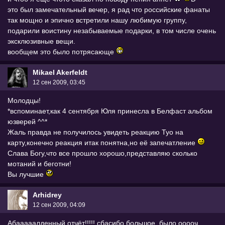
это был замечательный вечер, я рад что российские фанаты
так мощно и эпично встретили нашу любимую группу,
подарили воистину незабываемые подарки, в том числе очень
эксклюзивные вещи.
вообщем это было потрясающе
Mikael Akerfeldt
12 сен 2009, 03:45
Молодцы!
*вспоминает,как 4 сентября Юля принесла в Белфаст альбом
юзверей ^^*
Жаль правда не получилось увидеть реакцию Туо на
карту,конечно реакция итак понятна,но её запечатление
Слава Богу,что все прошло хорошо,представляю сколько
мотаний и беготни!
Вы лучшие
Arhidrey
12 сен 2009, 04:09
Абааааалденный отчёт!!!!! сбасибо большое, было ооооч