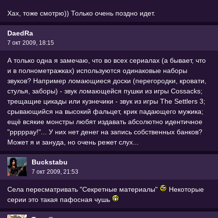
Хах, тоже смотрю)) Только очень поздно идет.
DaedRa
7 окт 2009, 18:15
А только одна я замечаю, что во всех сериалах (а бывает, что
и в полнометражках) используются одинаковые наборы
звуков? Например ломающиеся доски (перегородки, кровати,
стулья, заборы) - звук ломающейся пушки из игры Cossacks;
трещащие цикады или кузнечики - звук из игры The Settlers 3;
срывающийся на высокий фальцет, крик падающего мужика;
ещё всякие монстры любят издавать абсолютно идентичное
"рррррау!"... У них нет денег на запись собственных банков?
Может я и зануда, но очень режет слух...
Buckstabu
7 окт 2009, 21:53
Села пересматривать "Секретные материалы"
Некоторые
серии это такая пафосная чушь