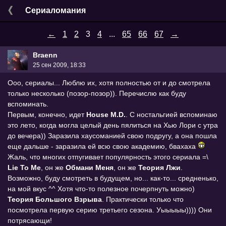
Сериаломания
←
1
2
3
4
...
65
66
67
→
Braenn
25 сен 2009, 18:33
Ооо, сериалы... Люблю их, хотя полностью от и до смотрела
только несколько (позор-позор)). Перечислю как буду
вспоминать.
Первым, конечно, идет
House M.D.
. C ностальгией вспоминаю
это лето, когда могла целый день пялиться на Хью Лори с утра
до вечера)) Заразила хаусоманией свою подругу, а она пошла
еще дальше - заразила ей всю свою академию, бвахаха
Жаль, что многих отпугивает популярность этого сериала =\
Lie To Me
, он же
Обмани Меня
, он же
Теория Лжи
.
Возможно, буду смотреть в будущем, но... как-то... средненько,
на мой вкус ^^ Хотя что-то полезное почерпнуть можно)
Теория Большого Взрыва
. Практически только что
посмотрела первую серию третьего сезона. Уыыыыы)))) Они
потрясающи!