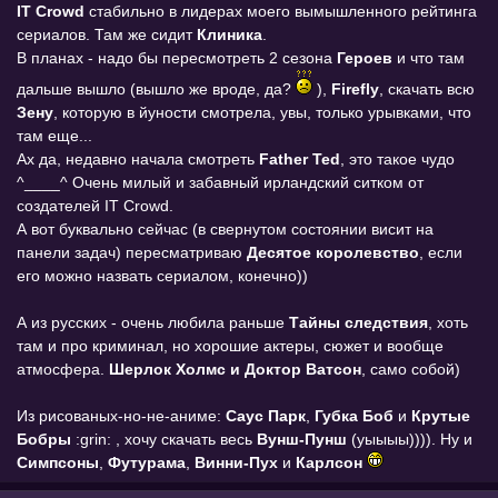
IT Crowd
стабильно в лидерах моего вымышленного рейтинга
сериалов. Там же сидит
Клиника
.
В планах - надо бы пересмотреть 2 сезона
Героев
и что там
дальше вышло (вышло же вроде, да?
),
Firefly
, скачать всю
Зену
, которую в йуности смотрела, увы, только урывками, что
там еще...
Ах да, недавно начала смотреть
Father Ted
, это такое чудо
^____^ Очень милый и забавный ирландский ситком от
создателей IT Crowd.
А вот буквально сейчас (в свернутом состоянии висит на
панели задач) пересматриваю
Десятое королевство
, если
его можно назвать сериалом, конечно))
А из русских - очень любила раньше
Тайны следствия
, хоть
там и про криминал, но хорошие актеры, сюжет и вообще
атмосфера.
Шерлок Холмс и Доктор Ватсон
, само собой)
Из рисованых-но-не-аниме:
Саус Парк
,
Губка Боб
и
Крутые
Бобры
:grin: , хочу скачать весь
Вунш-Пунш
(уыыыы)))). Ну и
Симпсоны
,
Футурама
,
Винни-Пух
и
Карлсон