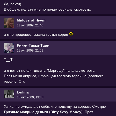
Да, почти)
В общем, нельзя мне по ночам сериалы смотреть.
Midovs of Hiven
11 окт 2009, 21:46
а мне придеццо. вышла третья серия
Рикки-Тикки-Тави
11 окт 2009, 21:51
Т__Т
а я вот от не фиг делать "Маргошу" начала смотреть.
Прет меня актриса, играющая главную героиню (главного
героя о_О ).
Leilina
13 окт 2009, 19:43
Ха-ха, не ожидала от себя, что подсяду на сериал. Смотрю
Грязные мокрые деньги (Dirty Sexy Money)
. Прет