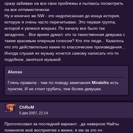
сразу забиваю на все свои проблемы и пытаюсь посмотреть
на все оптимистически.
Ну и конечно же NW - это недописанная до конца история,
которую я очень часто перечитываю. Это первая группа,
которой я увлекся всерьез. По началу все было так
загадочно... Все время думал: кто та таинственная девушка с
таким красивым оперным голосом? Кто эти люди... Казалось
что это действительно какие-то классические произведения...
Иногда слушая их музыку хочется самому написать что-то
подобное, заняться музыкой.
Alonso
Глянь правила - там по поводу замечания
Mirabilis
есть
пунктик. И не стоит грубить; тем более девушке.
СhRoM
5 дек 2007, 22:14
Проголосовал за последний вариант....да наверное Найты
поменяли моё восприятие к жизни, я им за это оч