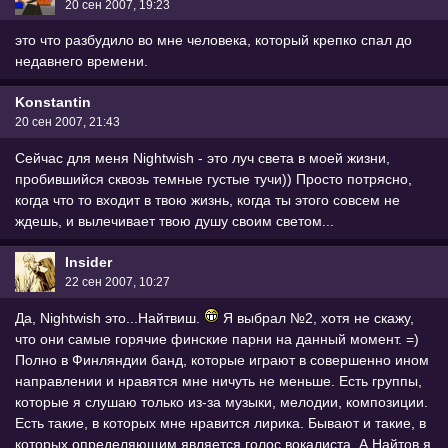
20 сен 2007, 19:23
это что разбудило во мне человека, который крепко спал до
недавнего времени.
Konstantin
20 сен 2007, 21:43
Сейчас для меня Nightwish - это луч света в моей жизни,
пробившийся сквозь темные густые тучи)) Просто потрясно,
когда что то входит в твою жизнь, когда ты этого совсем не
ждешь, и вылечивает твою душу своим светом...
Insider
22 сен 2007, 10:27
Да, Nightwish это...Найтвиш.
Я выбрал №2, хотя не скажу,
что они самые горячие финские парни на данный момент. =)
Полно в Финляндии банд, которые играют в совершенно ином
направлении и нравятся мне ничуть не меньше. Есть группы,
которые я слушаю только из-за музыки, мелодии, композиции.
Есть такие, в которых мне нравится лирика. Бывают и такие, в
которых определяющим является голос вокалиста. А Найтов я