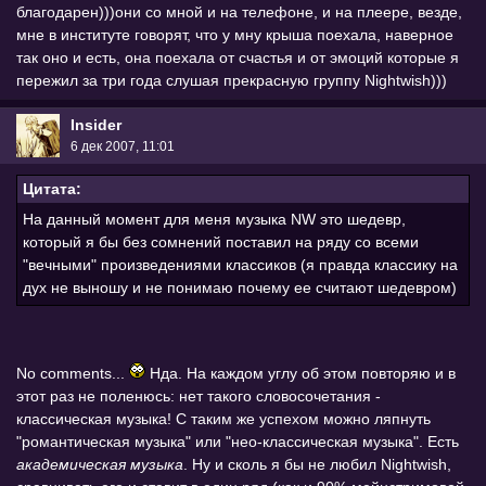
благодарен)))они со мной и на телефоне, и на плеере, везде,
мне в институте говорят, что у мну крыша поехала, наверное
так оно и есть, она поехала от счастья и от эмоций которые я
пережил за три года слушая прекрасную группу Nightwish)))
Insider
6 дек 2007, 11:01
Цитата:
На данный момент для меня музыка NW это шедевр,
который я бы без сомнений поставил на ряду со всеми
"вечными" произведениями классиков (я правда классику на
дух не выношу и не понимаю почему ее считают шедевром)
No comments...
Нда. На каждом углу об этом повторяю и в
этот раз не поленюсь: нет такого словосочетания -
классическая музыка! С таким же успехом можно ляпнуть
"романтическая музыка" или "нео-классическая музыка". Есть
академическая музыка
. Ну и сколь я бы не любил Nightwish,