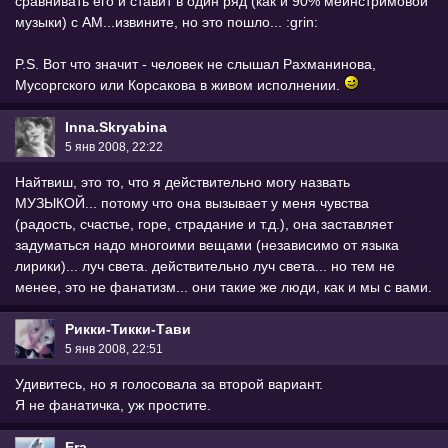
сравнивать его и ставит в один ряд (как и 90% мейнстримовой
музыки) с АМ...извините, но это пошло... :grin:
P.S. Вот что значит - человек не слышал Рахманинова,
Мусоргского или Корсакова в живом исполнении.
Inna.Skryabina
5 янв 2008, 22:22
Найтвиш, это то, что я действительно могу назвать
МУЗЫКОЙ... потому что она вызывает у меня чувства
(радость, счастье, горе, страдание и т.д.), она заставляет
задуматься надо многоими вещами (независимо от языка
лирики)... луч света. действительно луч света... но тем не
менее, это не фанатизм... они такие же люди, как и мы с вами.
Рикки-Тикки-Тави
5 янв 2008, 22:51
Удивитесь, но я голосовала за второй вариант.
Я не фанатичка, уж простите.
Era