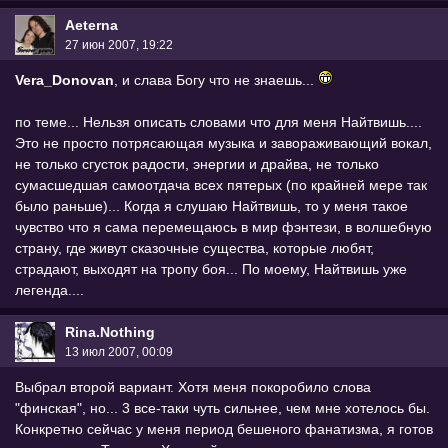
Aeterna
27 июн 2007, 19:22
Vera_Donovan
, и слава Богу что не знаешь...
по теме... Нельзя описать словами что для меня Найтвишь....
Это не просто потрясающая музыка и завораживающий вокал,
не только сгусток радости, энергии и драйва, не только
сумасшедшая самоотдача всех пятерых (по крайней мере так
было раньше)... Когда я слушаю Найтвишь, то у меня такое
чувство что я сама перемещаюсь в мир фэнтези, в волшебную
страну, где живут сказочные существа, которые любят,
страдают, выходят на тропу боя... По моему, Найтвишь уже
легенда....
Rina.Nothing
13 июл 2007, 00:09
Выбрал второй вариант. Хотя меня покоробило слова
"финская", но... 3 все-таки чуть сильнее, чем мне хотелось бы.
Конкретно сейчас у меня период бешеного фанатизма, я готов