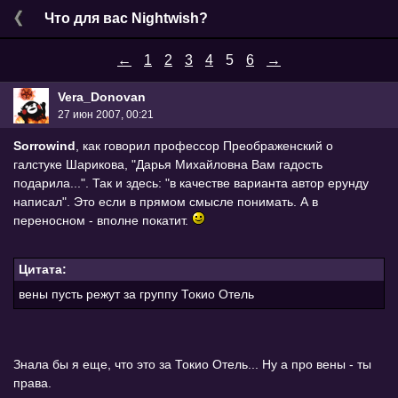
Что для вас Nightwish?
←
1
2
3
4
5
6
→
Vera_Donovan
27 июн 2007, 00:21
Sorrowind
, как говорил профессор Преображенский о
галстуке Шарикова, "Дарья Михайловна Вам гадость
подарила...". Так и здесь: "в качестве варианта автор ерунду
написал". Это если в прямом смысле понимать. А в
переносном - вполне покатит.
Цитата:
вены пусть режут за группу Токио Отель
Знала бы я еще, что это за Токио Отель... Ну а про вены - ты
права.