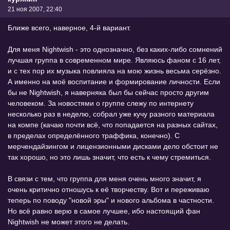
21 ноя 2007, 22:40
Ближе всего, наверное, 4-й вариант.
Для меня Nightwish - это однозначно, без каких-либо сомнений
лучшая группа в современном мире. Являюсь фаном с 16 лет,
и с тех пор их музыка повлияла на мою жизнь весьма серёзно.
А именно на моё воспитание и формирование личности. Если
бы не Nightwish, я наверняка был бы сейчас просто другим
человеком. За новостями о группе слежу по интернету
несколько раз в неделю, собрал уже кучу разного материала
на компе (качаю почти всё, что попадается на разных сайтах,
в пределах определённого траффика, конечно). С
мерчендайзингом и лицензионными дисками дело обстоит не
так хорошо, но это лишь значит, что есть к чему стремиться.
В связи с тем, что группа для меня очень много значит, я
очень критично отношусь к её творчеству. Вот и переживаю
теперь по поводу "новой эры" и нового альбома в частности.
Но всё равно верю в самое лучшее, ибо настоящий фан
Nightwish не может этого не делать.