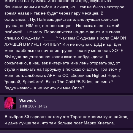
молиться на Туомаса Холопайнена и предпокупать за
бешеные деньги альбом и сингл, но... так не было некоторое
время назад и так не будет через пару месяцев. В
остальном... Ну, Найтвиш действительно лучшая финская
группа, не HIM же, в конце концов... Но назвать ее - самой
любимой... не могу. Периодически на-до-е-да-ет, и я снова
слушаю Окуджаву. ^_____^ *как вам Окуджава в роли САМОЙ
ЛУЧШЕЙ В МИРЕ ГРУППЫ?* И я не покупаю ДВД и т.д. Для
меня наибольшее почтение группе - если у меня есть ХОТЯ
БЫ одна лицензионная копия какого-нибудь диска. К
сожалению, в наш век интернета мне лень оторвать зад от
стула и выехать на Горбушку в поисках счастья. При этом у
меня есть альбомы с AFF по CC, сборничек Highest Hopes
*родной, Spinefarm*, Bless The Child *B-Sides, не сингл*.
Задумываюсь, а не купить ли мне Once?
Warwick
1 авг 2007, 14:32
Я выбрал 3й вариант, потому что Тарот немногим хуже найтов,
и даже лучше тем, что там больше поёт Марко Хиетала.