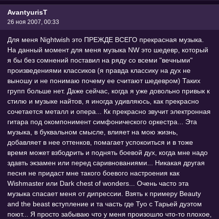
AvantyurisT
26 ноя 2007, 00:33
Для меня Nightwish это ПРЕЖДЕ ВСЕГО прекрасная музыка.
На данный момент для меня музыка NW это шедевр, который
я бы без сомнений поставил на ряду со всеми "вечными"
произведениями классиков (я правда классику на дух не
выношу и не понимаю почему ее считают шедевром) Таких
групп больше нет. Даже сейчас, когда я уже довольно привык к
стилю и музыке найтов, я иногда удивляюсь, как прекрасно
сочетается металл и опера... Кк прекрасно звучит электронная
гитара под окомпонимент симфонического оркестра... Эта
музыка, в буквальном смысле, влияет на мою жизнь,
добавляет в нее оттенков, помагает успокоиться и в тоже
время может взбодрить и поднять боевой дух, когда мне надо
здавть экзамен или перед саривнованиями... Никакая другая
песня не придаст мне такого боевого настроения как
Wishmaster или Dark chest of wonders... Очень часто эта
музыка спасает меня от дипрессии. Взять к примеру Beauty
and the beast вступление и та часть где Туо с Тарьей дуэтом
поют... Я просто забываю что у меня произошло что-то плохое,